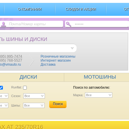
О КОМПАНИИ
СКИДКИ И АКЦИИ
ОТ
ТЬ ШИНЫ И ДИСКИ
495) 995-7474
Розничные магазины
(495) 768-5527
Интернет магазин
fo@vmauto.ru
Доставка
ДИСКИ
МОТОШИНЫ
Runflat:
Поиск по автомобилю:
Марка:
Все
се
Сезон:
Все
Поиск
се
Шипы:
Все
 AT 235/70R16