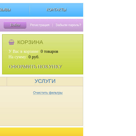
ЗЫВЫ
КОНТАКТЫ
Войти
Регистрация
|
Забыли пароль?
КОРЗИНА
У Вас в корзине:
0
товаров
На сумму:
0
руб.
ОФОРМИТЬ ПОКУПКУ
УСЛУГИ
Очистить фильтры