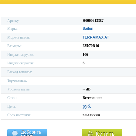
Артикул:
H0000213387
Марка:
Sailun
Модель шины:
TERRAMAX AT
Размеры:
235/70R16
Индекс нагрузки:
106
Индекс скорости:
S
Расход топлива:
Торможение:
Уровень шума:
-- dB
Сезон:
Всесезонная
руб.
Цена:
Срок поставки:
в наличии