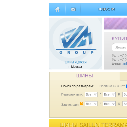
НОВОСТИ
КУПИ
Москва
Тел.:
+7 (
Тел.: +7 
E-mail:
in
г. Москва
ШИНЫ
Поиск по размерам:
Наличие >= 4 шт.:
Передних шин:
Все
/
Все
R
В
?
Все
/
Все
R
В
Задних шин:
ШИНЫ SAILUN TERRAMAX