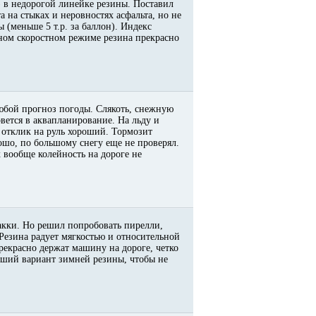
) в недорогой линейке резины. Поставил
а на стыках и неровностях асфальта, но не
 (меньше 5 т.р. за баллон). Индекс
ьном скоростном режиме резина прекрасно
любой прогноз погоды. Слякоть, снежную
вется в аквапланирование. На льду и
 отклик на руль хороший. Тормозит
рошо, по большому снегу еще не проверял.
х вообще колейность на дороге не
кки. Но решил попробовать пирелли,
 Резина радует мягкостью и относительной
екрасно держат машину на дороге, четко
роший вариант зимней резины, чтобы не