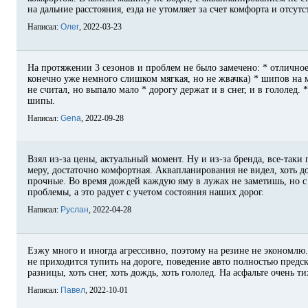
на дальние расстояния, езда не утомляет за счет комфорта и отсут
Написал:
Олег
, 2022-03-23
На протяжении 3 сезонов и проблем не было замечено: * отличное
конечно уже немного слишком мягкая, но не жвачка) * шипов на 
не считал, но выпало мало * дорогу держат и в снег, и в гололед.
шипы.
Написал:
Gena
, 2022-09-28
Взял из-за цены, актуальный момент. Ну и из-за бренда, все-таки
меру, достаточно комфортная. Аквапланирования не видел, хоть 
прочные. Во время дождей каждую яму в лужах не заметишь, но с 
проблемы, а это радует с учетом состояния наших дорог.
Написал:
Руслан
, 2022-04-28
Езжу много и иногда агрессивно, поэтому на резине не экономлю.
не приходится тупить на дороге, поведение авто полностью предс
разницы, хоть снег, хоть дождь, хоть гололед. На асфальте очень 
Написал:
Павел
, 2022-10-01