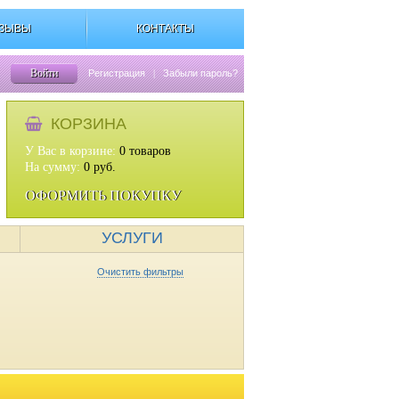
ЗЫВЫ
КОНТАКТЫ
Войти
Регистрация
|
Забыли пароль?
КОРЗИНА
У Вас в корзине:
0
товаров
На сумму:
0
руб.
ОФОРМИТЬ ПОКУПКУ
УСЛУГИ
Очистить фильтры