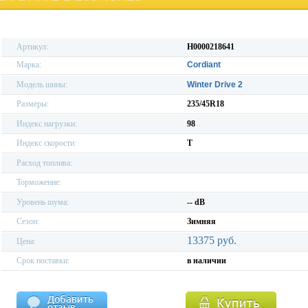
Артикул:
H0000218641
Марка:
Cordiant
Модель шины:
Winter Drive 2
Размеры:
235/45R18
Индекс нагрузки:
98
Индекс скорости:
T
Расход топлива:
Торможение:
Уровень шума:
-- dB
Сезон:
Зимняя
13375 руб.
Цена:
Срок поставки:
в наличии