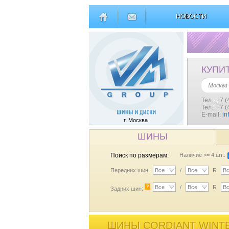
НОВОСТИ
КУПИ
Москва
Тел.:
+7 (
Тел.: +7 
E-mail:
in
г. Москва
ШИНЫ
Поиск по размерам:
Наличие >= 4 шт.:
Передних шин:
Все
/
Все
R
В
?
Все
/
Все
R
В
Задних шин:
ШИНЫ CORDIANT WINTER