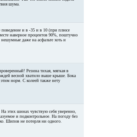
ствия шума.
 поведение и в -35 и в 10 (при плюсе
месте наверное процентов 90%, поштучно
 * нешумные даже на асфальте хоть и
 проверенный! Резина тихая, мягкая в
дождей весной хватило выше крыше. Бока
этим норм. С колеей также нету
 На этих шинах чувствую себя уверенно,
казуемое и подконтрольное. На погоду без
тихо. Шипов не потерля ни одного.