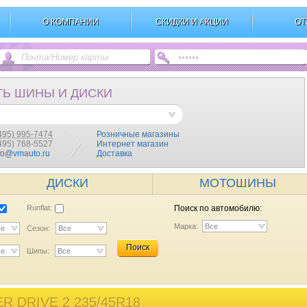
О КОМПАНИИ
СКИДКИ И АКЦИИ
ОТ
ТЬ ШИНЫ И ДИСКИ
495) 995-7474
Розничные магазины
(495) 768-5527
Интернет магазин
fo@vmauto.ru
Доставка
ДИСКИ
МОТОШИНЫ
Runflat:
Поиск по автомобилю:
Марка:
Все
се
Сезон:
Все
Поиск
се
Шипы:
Все
 DRIVE 2 235/45R18