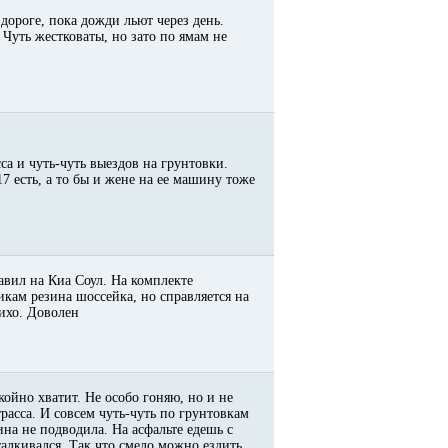
дороге, пока дожди льют через день.
 Чуть жестковаты, но зато по ямам не
са и чуть-чуть выездов на грунтовки.
7 есть, а то бы и жене на ее машину тоже
авил на Киа Соул. На комплекте
икам резина шоссейка, но справляется на
тихо. Доволен
койно хватит. Не особо гоняю, но и не
расса. И совсем чуть-чуть по грунтовкам
на не подводила. На асфальте едешь с
алкивался. Так что смело можно ездить