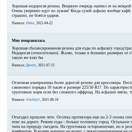
Хорошая недорогая резина. Впервую очередь оценил ее на мокрой 
Очень уверенно идут по лужам! Когда сухой асфальт вообще кафй.
страшно, не боятся ударов.
Написал:
Иван
, 2021-04-22
Мне понравилась
Хорошая сбалансированная резина для езды по асфальту город/трас
Недорогая (относительно). Жалко, только в больших размерах от r1
такую же взял бы
Написал:
Денис
, 2021-07-15
Отличная альтернатива более дорогой резине для кроссовера. Пост
сэкономил порядка 10 тысяч в размере 225/50 R17. По характерист
грунтовках норм если без сложного оффроад. На асфальте мягко, 
Написал:
Альберт
, 2021-08-18
Отъездил прошлое лето. Остатка протектора еще на 2-3 сезона спо
пенс на дороге. Режим езды - больше половину город. Остальное т
типа на природу съездить. На грунтовках осторожничаю, но и рези
комфортом. В колеях машину не водит, с аквапланированием не ст