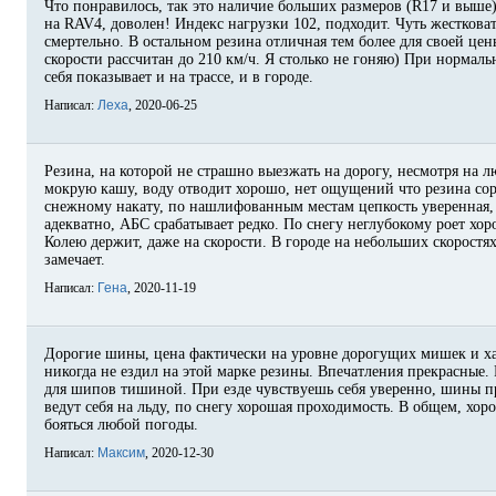
Что понравилось, так это наличие больших размеров (R17 и выше
на RAV4, доволен! Индекс нагрузки 102, подходит. Чуть жестковат
смертельно. В остальном резина отличная тем более для своей цены
скорости рассчитан до 210 км/ч. Я столько не гоняю) При нормал
себя показывает и на трассе, и в городе.
Написал:
Леха
, 2020-06-25
Резина, на которой не страшно выезжать на дорогу, несмотря на 
мокрую кашу, воду отводит хорошо, нет ощущений что резина сор
снежному накату, по нашлифованным местам цепкость уверенная,
адекватно, АБС срабатывает редко. По снегу неглубокому роет хо
Колею держит, даже на скорости. В городе на небольших скоростя
замечает.
Написал:
Гена
, 2020-11-19
Дорогие шины, цена фактически на уровне дорогущих мишек и ха
никогда не ездил на этой марке резины. Впечатления прекрасные.
для шипов тишиной. При езде чувствуешь себя уверенно, шины пр
ведут себя на льду, по снегу хорошая проходимость. В общем, хо
бояться любой погоды.
Написал:
Максим
, 2020-12-30