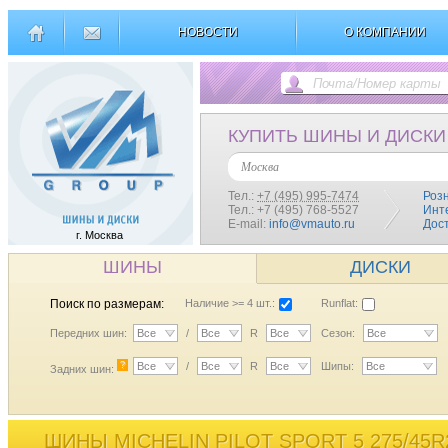
НОВОСТИ
О КОМПАНИИ
КУПИТЬ ШИНЫ И ДИСКИ
Москва
Тел.:
+7 (495) 995-7474
Роз
Тел.: +7 (495) 768-5527
Инт
E-mail:
info@vmauto.ru
Дос
г. Москва
ШИНЫ
ДИСКИ
Поиск по размерам:
Наличие >= 4 шт.:
Runflat:
Передних шин:
Все
/
Все
R
Все
Сезон:
Все
?
Все
/
Все
R
Все
Шипы:
Все
Задних шин:
ШИНЫ MICHELIN PILOT SPORT 5 275/45R