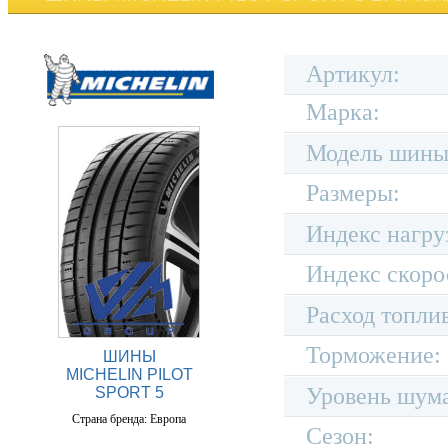
Артикул:
Марка:
Модель шины
Размеры:
Индекс нагру
Индекс скоро
Расход топли
Торможение:
ШИНЫ
MICHELIN PILOT
Уровень шум
SPORT 5
Страна бренда: Европа
Сезон: