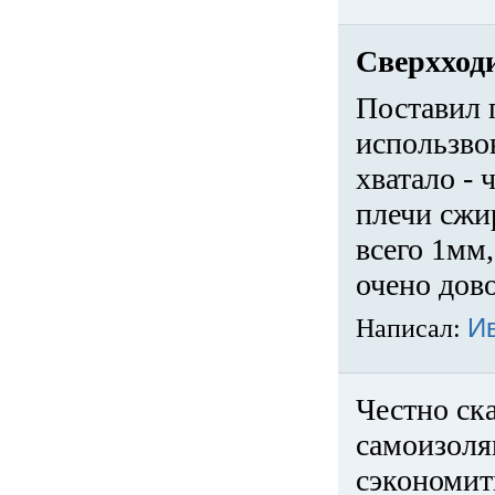
Сверхход
Поставил 
использвов
хватало -
плечи сжи
всего 1мм,
очено дов
Написал:
И
Честно ска
самоизоля
сэкономит