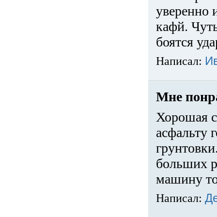
уверенно 
кафй. Чуть
боятся уда
Написал:
И
Мне понр
Хорошая с
асфальту г
грунтовки.
больших ра
машину то
Написал:
Д