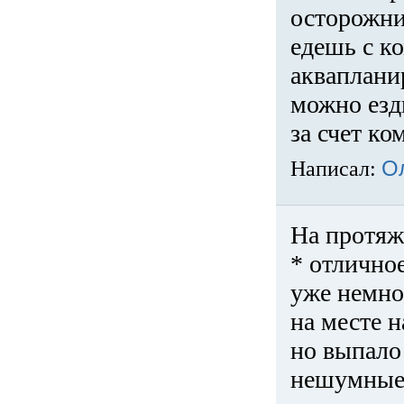
осторожни
едешь с к
акваплани
можно езди
за счет ко
Написал:
О
На протяж
* отличное
уже немно
на месте 
но выпало 
нешумные 