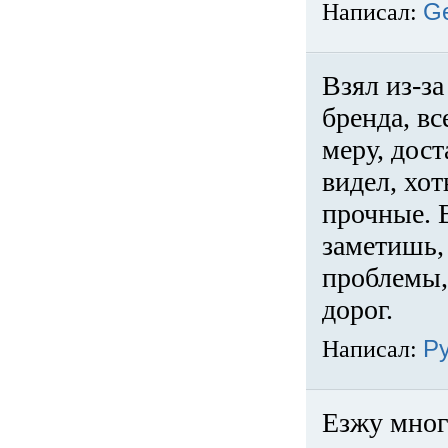
Написал:
G
Взял из-за
бренда, вс
меру, дос
видел, хо
прочные. 
заметишь, 
проблемы,
дорог.
Написал:
Р
Езжу много