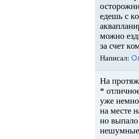
осторожни
едешь с к
акваплани
можно езди
за счет ко
Написал:
О
На протяж
* отличное
уже немно
на месте 
но выпало 
нешумные 