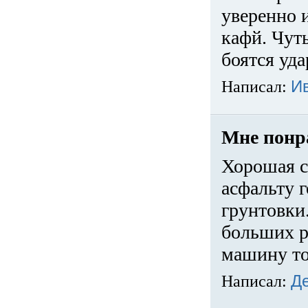
уверенно 
кафй. Чуть
боятся уда
Написал:
И
Мне понр
Хорошая с
асфальту г
грунтовки.
больших ра
машину то
Написал:
Д