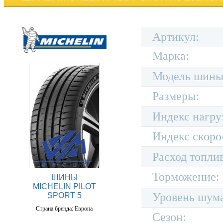
Артикул:
Марка:
Модель шины
Размеры:
Индекс нагру
Индекс скоро
Расход топли
Торможение:
ШИНЫ
MICHELIN PILOT
Уровень шум
SPORT 5
Страна бренда: Европа
Сезон: