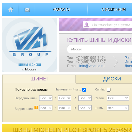
НОВОСТИ
О КОМПАНИИ
КУПИТЬ ШИНЫ И ДИСКИ
Москва
Тел.:
+7 (495) 995-7474
Роз
Тел.: +7 (495) 768-5527
Инт
E-mail:
info@vmauto.ru
Дос
г. Москва
ШИНЫ
ДИСКИ
Поиск по размерам:
Наличие >= 4 шт.:
Runflat:
Передних шин:
Все
/
Все
R
Все
Сезон:
Все
?
Все
/
Все
R
Все
Шипы:
Все
Задних шин:
ШИНЫ MICHELIN PILOT SPORT 5 255/45R