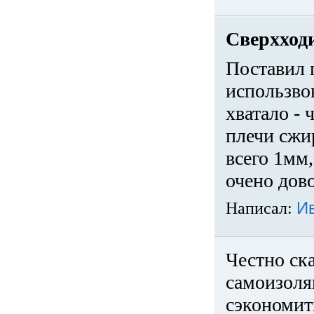
Сверхход
Поставил 
использвов
хватало -
плечи сжи
всего 1мм,
очено дов
Написал:
И
Честно ска
самоизоля
сэкономит