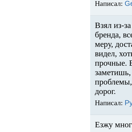
Написал:
G
Взял из-за
бренда, вс
меру, дос
видел, хо
прочные. 
заметишь, 
проблемы,
дорог.
Написал:
Р
Езжу много