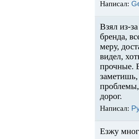
Написал:
G
Взял из-за
бренда, вс
меру, дос
видел, хо
прочные. 
заметишь, 
проблемы,
дорог.
Написал:
Р
Езжу много