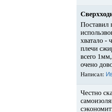
Сверхход
Поставил 
использвов
хватало -
плечи сжи
всего 1мм,
очено дов
Написал:
И
Честно ска
самоизоля
сэкономит