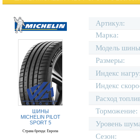
Артикул:
Марка:
Модель шины
Размеры:
Индекс нагру
Индекс скоро
Расход топли
Торможение:
ШИНЫ
MICHELIN PILOT
Уровень шум
SPORT 5
Страна бренда: Европа
Сезон: