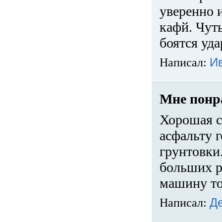
уверенно 
кафй. Чуть
боятся уда
Написал:
И
Мне понр
Хорошая с
асфальту г
грунтовки.
больших ра
машину то
Написал:
Д