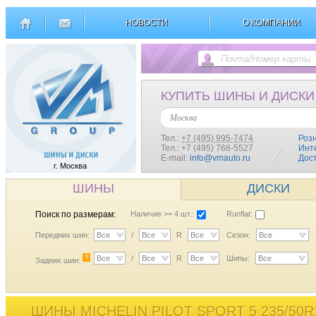
НОВОСТИ
О КОМПАНИИ
КУПИТЬ ШИНЫ И ДИСКИ
Москва
Тел.:
+7 (495) 995-7474
Роз
Тел.: +7 (495) 768-5527
Инт
E-mail:
info@vmauto.ru
Дос
г. Москва
ШИНЫ
ДИСКИ
Поиск по размерам:
Наличие >= 4 шт.:
Runflat:
Передних шин:
Все
/
Все
R
Все
Сезон:
Все
?
Все
/
Все
R
Все
Шипы:
Все
Задних шин:
ШИНЫ MICHELIN PILOT SPORT 5 235/50R