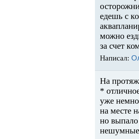
осторожни
едешь с к
акваплани
можно езди
за счет ко
Написал:
О
На протяж
* отличное
уже немно
на месте 
но выпало 
нешумные 