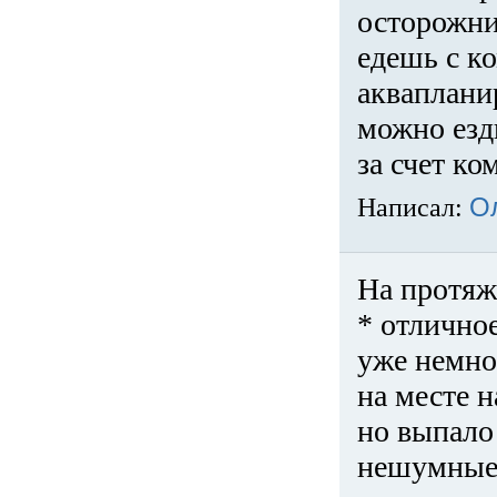
осторожни
едешь с к
акваплани
можно езди
за счет ко
Написал:
О
На протяж
* отличное
уже немно
на месте 
но выпало 
нешумные 