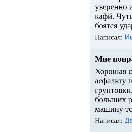
уверенно 
кафй. Чуть
боятся уда
Написал:
И
Мне понр
Хорошая с
асфальту г
грунтовки.
больших ра
машину то
Написал:
Д