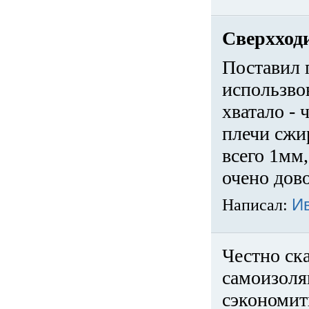
Сверхход
Поставил 
использвов
хватало -
плечи сжи
всего 1мм,
очено дов
Написал:
И
Честно ска
самоизоля
сэкономит