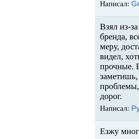
Написал:
G
Взял из-за
бренда, вс
меру, дос
видел, хо
прочные. 
заметишь, 
проблемы,
дорог.
Написал:
Р
Езжу много