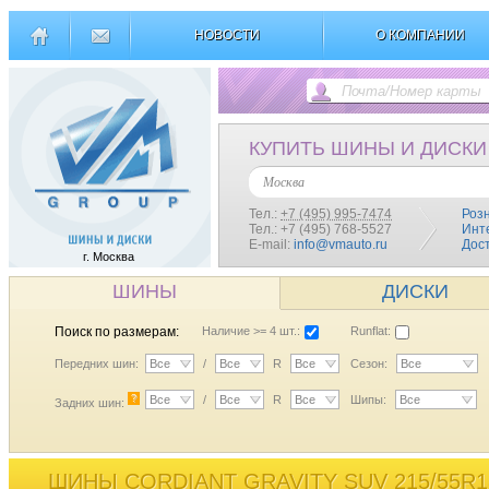
НОВОСТИ
О КОМПАНИИ
КУПИТЬ ШИНЫ И ДИСКИ
Москва
Тел.:
+7 (495) 995-7474
Роз
Тел.: +7 (495) 768-5527
Инт
E-mail:
info@vmauto.ru
Дос
г. Москва
ШИНЫ
ДИСКИ
Поиск по размерам:
Наличие >= 4 шт.:
Runflat:
Передних шин:
Все
/
Все
R
Все
Сезон:
Все
?
Все
/
Все
R
Все
Шипы:
Все
Задних шин:
ШИНЫ CORDIANT GRAVITY SUV 215/55R1