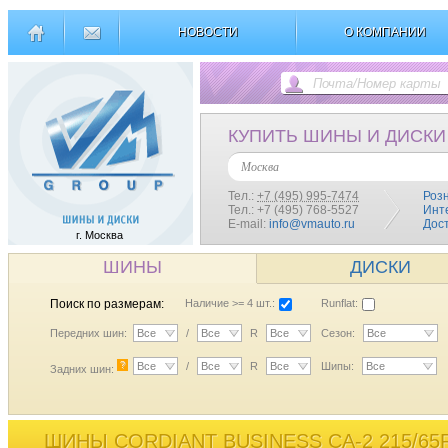
НОВОСТИ
О КОМПАНИИ
КУПИТЬ ШИНЫ И ДИСКИ
Москва
Тел.:
+7 (495) 995-7474
Роз
Тел.: +7 (495) 768-5527
Инт
E-mail:
info@vmauto.ru
Дос
г. Москва
ШИНЫ
ДИСКИ
Поиск по размерам:
Наличие >= 4 шт.:
Runflat:
Передних шин:
Все
/
Все
R
Все
Сезон:
Все
?
Все
/
Все
R
Все
Шипы:
Все
Задних шин:
ШИНЫ CORDIANT BUSINESS CA-2 215/65