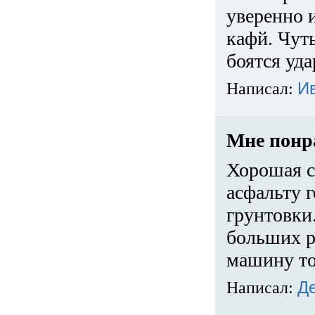
уверенно 
кафй. Чуть
боятся уда
Написал:
И
Мне понр
Хорошая с
асфальту г
грунтовки.
больших ра
машину то
Написал:
Д