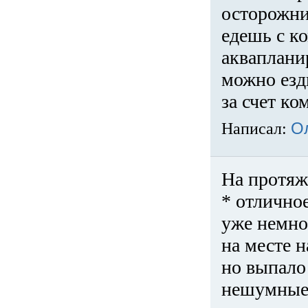
осторожни
едешь с к
акваплани
можно езди
за счет ко
Написал:
О
На протяж
* отличное
уже немно
на месте 
но выпало 
нешумные 