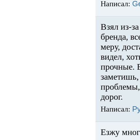
Написал:
G
Взял из-за
бренда, вс
меру, дос
видел, хо
прочные. 
заметишь, 
проблемы,
дорог.
Написал:
Р
Езжу много