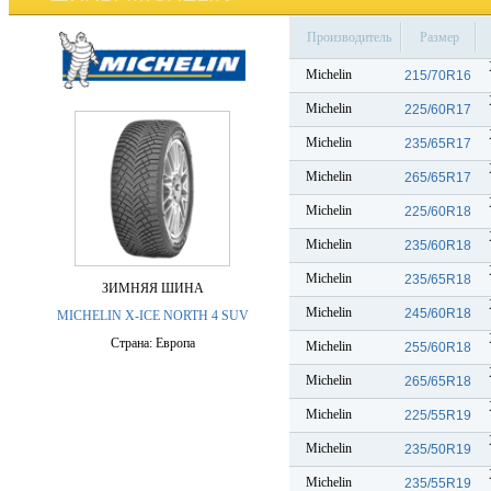
Производитель
Размер
Michelin
215/70R16
Michelin
225/60R17
Michelin
235/65R17
Michelin
265/65R17
Michelin
225/60R18
Michelin
235/60R18
Michelin
235/65R18
ЗИМНЯЯ ШИНА
Michelin
245/60R18
MICHELIN X-ICE NORTH 4 SUV
Страна: Европа
Michelin
255/60R18
Michelin
265/65R18
Michelin
225/55R19
Michelin
235/50R19
Michelin
235/55R19