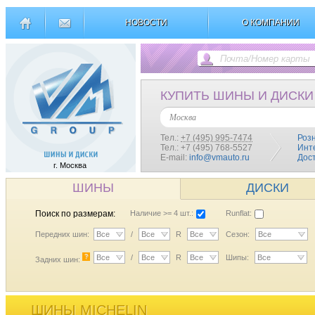
НОВОСТИ
О КОМПАНИИ
КУПИТЬ ШИНЫ И ДИСКИ
Москва
Тел.:
+7 (495) 995-7474
Роз
Тел.: +7 (495) 768-5527
Инт
E-mail:
info@vmauto.ru
Дос
г. Москва
ШИНЫ
ДИСКИ
Поиск по размерам:
Наличие >= 4 шт.:
Runflat:
Передних шин:
Все
/
Все
R
Все
Сезон:
Все
?
Все
/
Все
R
Все
Шипы:
Все
Задних шин:
ШИНЫ MICHELIN