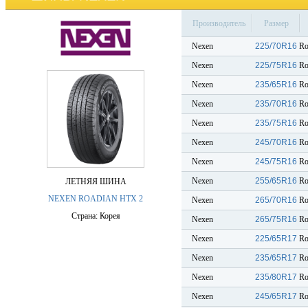
Производитель
Размер
Nexen
225/70R16
Ro
Nexen
225/75R16
Ro
Nexen
235/65R16
Ro
Nexen
235/70R16
Ro
Nexen
235/75R16
Ro
Nexen
245/70R16
Ro
Nexen
245/75R16
Ro
Nexen
255/65R16
Ro
ЛЕТНЯЯ ШИНА
NEXEN ROADIAN HTX 2
Nexen
265/70R16
Ro
Страна: Корея
Nexen
265/75R16
Ro
Nexen
225/65R17
Ro
Nexen
235/65R17
Ro
Nexen
235/80R17
Ro
Nexen
245/65R17
Ro