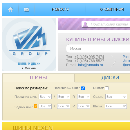
НОВОСТИ
О КОМПАНИИ
КУПИТЬ ШИНЫ И ДИСКИ
Москва
Тел.:
+7 (495) 995-7474
Роз
Тел.: +7 (495) 768-5527
Инт
E-mail:
info@vmauto.ru
Дос
г. Москва
ШИНЫ
ДИСКИ
Поиск по размерам:
Наличие >= 4 шт.:
Runflat:
Передних шин:
Все
/
Все
R
Все
Сезон:
Все
?
Все
/
Все
R
Все
Шипы:
Все
Задних шин:
ШИНЫ NEXEN