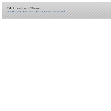
VMauto.ru работает с 2005 года.
О компании
|
Контакты
|
Безопасность платежей