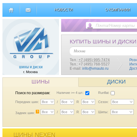
НОВОСТИ
О КОМПАНИИ
КУПИТЬ ШИНЫ И ДИСКИ
Москва
Тел.:
+7 (495) 995-7474
Роз
Тел.: +7 (495) 768-5527
Инт
E-mail:
info@vmauto.ru
Дос
г. Москва
ШИНЫ
ДИСКИ
Поиск по размерам:
Наличие >= 4 шт.:
Runflat:
Передних шин:
Все
/
Все
R
Все
Сезон:
Все
?
Все
/
Все
R
Все
Шипы:
Все
Задних шин:
ШИНЫ NEXEN