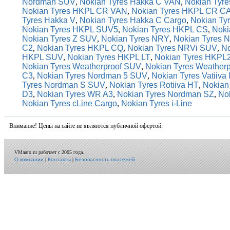
Nordman SUV
,
Nokian Tyres Hakka C VAN
,
Nokian Tyr
Nokian Tyres HKPL CR VAN
,
Nokian Tyres HKPL CR 
Tyres Hakka V
,
Nokian Tyres Hakka C Cargo
,
Nokian Ty
Nokian Tyres HKPL SUV5
,
Nokian Tyres HKPL CS
,
Noki
Nokian Tyres Z SUV
,
Nokian Tyres NRY
,
Nokian Tyres 
C2
,
Nokian Tyres HKPL CQ
,
Nokian Tyres NRVi SUV
,
No
HKPL SUV
,
Nokian Tyres HKPL LT
,
Nokian Tyres HKPL
Nokian Tyres Weatherproof SUV
,
Nokian Tyres Weatherp
C3
,
Nokian Tyres Nordman 5 SUV
,
Nokian Tyres Vatiiva
Tyres Nordman S SUV
,
Nokian Tyres Rotiiva HT
,
Nokian
D3
,
Nokian Tyres WR A3
,
Nokian Tyres Nordman SZ
,
No
Nokian Tyres cLine Cargo
,
Nokian Tyres i-Line
Внимание! Цены на сайте не являются публичной офертой.
VMauto.ru работает с 2005 года.
О компании
|
Контакты
|
Безопасность платежей