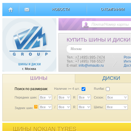
НОВОСТИ
О КОМПАНИИ
КУПИТЬ ШИНЫ И ДИСКИ
Москва
Тел.:
+7 (495) 995-7474
Роз
Тел.: +7 (495) 768-5527
Инт
E-mail:
info@vmauto.ru
Дос
г. Москва
ШИНЫ
ДИСКИ
Поиск по размерам:
Наличие >= 4 шт.:
Runflat:
Передних шин:
Все
/
Все
R
Все
Сезон:
Все
?
Все
/
Все
R
Все
Шипы:
Все
Задних шин:
ШИНЫ NOKIAN TYRES