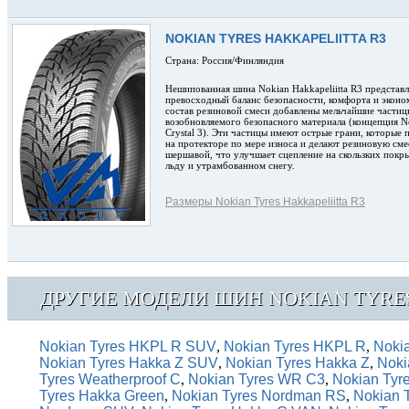
NOKIAN TYRES HAKKAPELIITTA R3
Страна: Россия/Финляндия
Нешипованная шина Nokian Hakkapeliitta R3 представл
превосходный баланс безопасности, комфорта и эконо
состав резиновой смеси добавлены мельчайшие частиц
возобновляемого безопасного материала (концепция N
Crystal 3). Эти частицы имеют острые грани, которые 
на протекторе по мере износа и делают резиновую сме
шершавой, что улучшает сцепление на скользких покры
льду и утрамбованном снегу.
Размеры Nokian Tyres Hakkapeliitta R3
ДРУГИЕ МОДЕЛИ ШИН NOKIAN TYRE
Nokian Tyres HKPL R SUV
,
Nokian Tyres HKPL R
,
Noki
Nokian Tyres Hakka Z SUV
,
Nokian Tyres Hakka Z
,
Noki
Tyres Weatherproof C
,
Nokian Tyres WR C3
,
Nokian Tyr
Tyres Hakka Green
,
Nokian Tyres Nordman RS
,
Nokian 