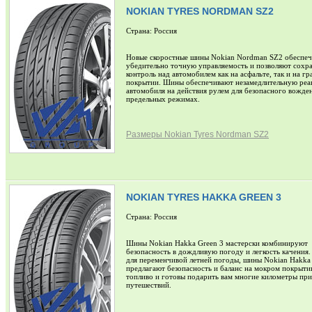
NOKIAN TYRES NORDMAN SZ2
Страна: Россия
Новые скоростные шины Nokian Nordman SZ2 обеспе
убедительно точную управляемость и позволяют сохр
контроль над автомобилем как на асфальте, так и на г
покрытии. Шины обеспечивают незамедлительную ре
автомобиля на действия рулем для безопасного вожде
предельных режимах.
Размеры Nokian Tyres Nordman SZ2
NOKIAN TYRES HAKKA GREEN 3
Страна: Россия
Шины Nokian Hakka Green 3 мастерски комбинируют
безопасность в дождливую погоду и легкость качения
для переменчивой летней погоды, шины Nokian Hakka
предлагают безопасность и баланс на мокром покрыти
топливо и готовы подарить вам многие километры пр
путешествий.