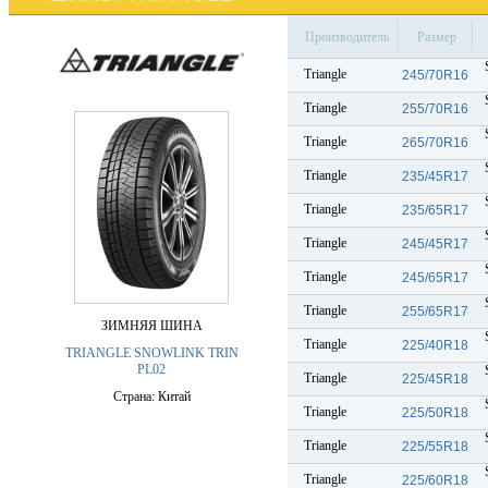
Производитель
Размер
Triangle
245/70R16
Triangle
255/70R16
Triangle
265/70R16
Triangle
235/45R17
Triangle
235/65R17
Triangle
245/45R17
Triangle
245/65R17
Triangle
255/65R17
ЗИМНЯЯ ШИНА
Triangle
225/40R18
TRIANGLE SNOWLINK TRIN
PL02
Triangle
225/45R18
Страна: Китай
Triangle
225/50R18
Triangle
225/55R18
Triangle
225/60R18