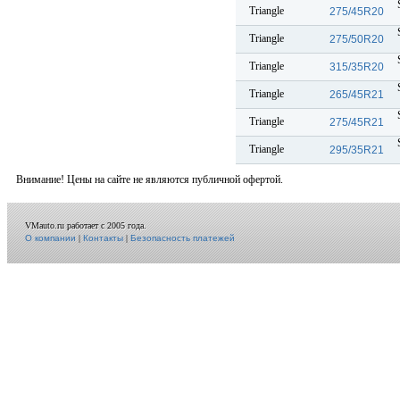
Triangle
275/45R20
Triangle
275/50R20
Triangle
315/35R20
Triangle
265/45R21
Triangle
275/45R21
Triangle
295/35R21
Внимание! Цены на сайте не являются публичной офертой.
VMauto.ru работает с 2005 года.
О компании
|
Контакты
|
Безопасность платежей