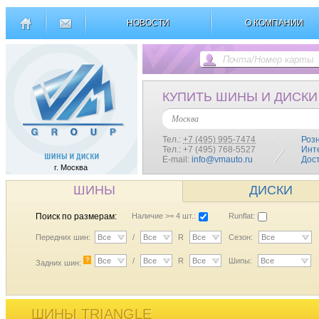
НОВОСТИ
О КОМПАНИИ
КУПИТЬ ШИНЫ И ДИСКИ
Москва
Тел.:
+7 (495) 995-7474
Роз
Тел.: +7 (495) 768-5527
Инт
E-mail:
info@vmauto.ru
Дос
г. Москва
ШИНЫ
ДИСКИ
Поиск по размерам:
Наличие >= 4 шт.:
Runflat:
Передних шин:
Все
/
Все
R
Все
Сезон:
Все
?
Все
/
Все
R
Все
Шипы:
Все
Задних шин:
ШИНЫ TRIANGLE