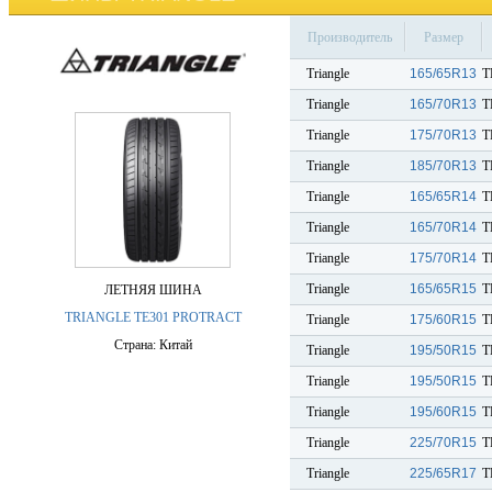
Производитель
Размер
Triangle
165/65R13
T
Triangle
165/70R13
T
Triangle
175/70R13
T
Triangle
185/70R13
T
Triangle
165/65R14
T
Triangle
165/70R14
T
Triangle
175/70R14
T
Triangle
165/65R15
T
ЛЕТНЯЯ ШИНА
TRIANGLE TE301 PROTRACT
Triangle
175/60R15
T
Страна: Китай
Triangle
195/50R15
T
Triangle
195/50R15
T
Triangle
195/60R15
T
Triangle
225/70R15
T
Triangle
225/65R17
T