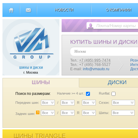
НОВОСТИ
О КОМПАНИИ
КУПИТЬ ШИНЫ И ДИСКИ
Москва
Тел.:
+7 (495) 995-7474
Роз
Тел.: +7 (495) 768-5527
Инт
E-mail:
info@vmauto.ru
Дос
г. Москва
ШИНЫ
ДИСКИ
Поиск по размерам:
Наличие >= 4 шт.:
Runflat:
Передних шин:
Все
/
Все
R
Все
Сезон:
Все
?
Все
/
Все
R
Все
Шипы:
Все
Задних шин:
ШИНЫ TRIANGLE