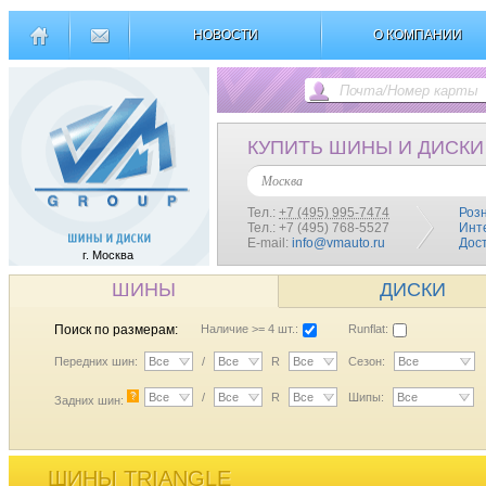
НОВОСТИ
О КОМПАНИИ
КУПИТЬ ШИНЫ И ДИСКИ
Москва
Тел.:
+7 (495) 995-7474
Роз
Тел.: +7 (495) 768-5527
Инт
E-mail:
info@vmauto.ru
Дос
г. Москва
ШИНЫ
ДИСКИ
Поиск по размерам:
Наличие >= 4 шт.:
Runflat:
Передних шин:
Все
/
Все
R
Все
Сезон:
Все
?
Все
/
Все
R
Все
Шипы:
Все
Задних шин:
ШИНЫ TRIANGLE