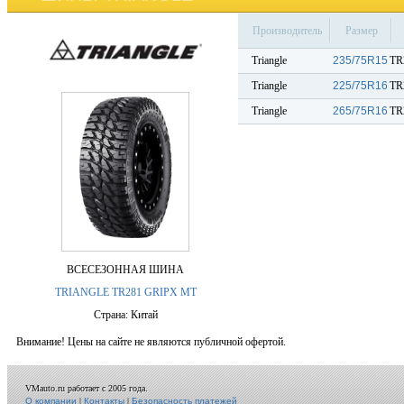
Производитель
Размер
Triangle
235/75R15
TR
Triangle
225/75R16
TR
Triangle
265/75R16
TR
ВСЕСЕЗОННАЯ ШИНА
TRIANGLE TR281 GRIPX MT
Страна: Китай
Внимание! Цены на сайте не являются публичной офертой.
VMauto.ru работает с 2005 года.
О компании
|
Контакты
|
Безопасность платежей