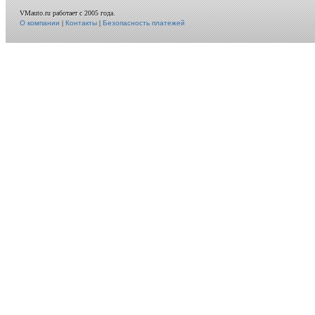
VMauto.ru работает с 2005 года.
О компании
|
Контакты
|
Безопасность платежей