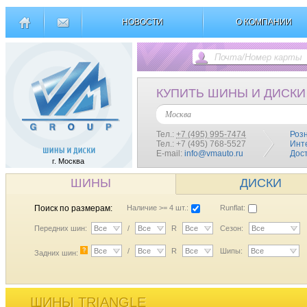
НОВОСТИ
О КОМПАНИИ
КУПИТЬ ШИНЫ И ДИСКИ
Москва
Тел.:
+7 (495) 995-7474
Роз
Тел.: +7 (495) 768-5527
Инт
E-mail:
info@vmauto.ru
Дос
г. Москва
ШИНЫ
ДИСКИ
Поиск по размерам:
Наличие >= 4 шт.:
Runflat:
Передних шин:
Все
/
Все
R
Все
Сезон:
Все
?
Все
/
Все
R
Все
Шипы:
Все
Задних шин:
ШИНЫ TRIANGLE