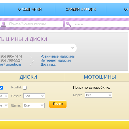
О КОМПАНИИ
СКИДКИ И АКЦИИ
ОТ
ТЬ ШИНЫ И ДИСКИ
495) 995-7474
Розничные магазины
(495) 768-5527
Интернет магазин
fo@vmauto.ru
Доставка
ДИСКИ
МОТОШИНЫ
Runflat:
Поиск по автомобилю:
Марка:
Все
се
Сезон:
Все
Поиск
се
Шипы:
Все