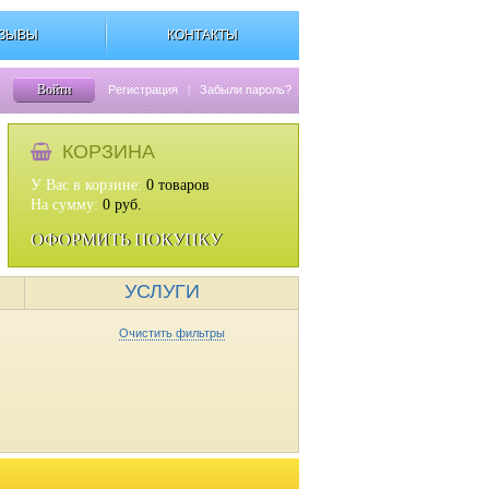
ЗЫВЫ
КОНТАКТЫ
Войти
Регистрация
|
Забыли пароль?
КОРЗИНА
У Вас в корзине:
0
товаров
На сумму:
0
руб.
ОФОРМИТЬ ПОКУПКУ
УСЛУГИ
Очистить фильтры