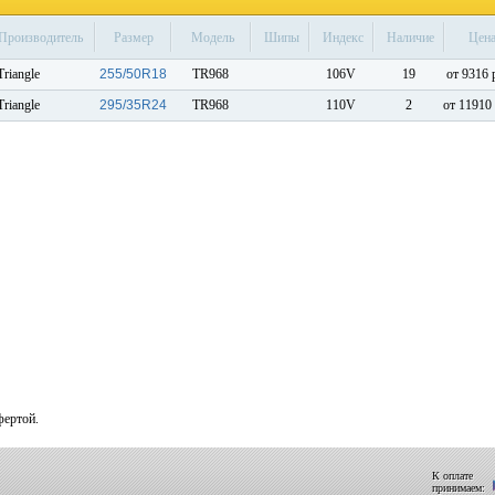
Производитель
Размер
Модель
Шипы
Индекс
Наличие
Цен
Triangle
255/50R18
TR968
106V
19
от 9316 
Triangle
295/35R24
TR968
110V
2
от 11910 
фертой.
К оплате
принимаем: