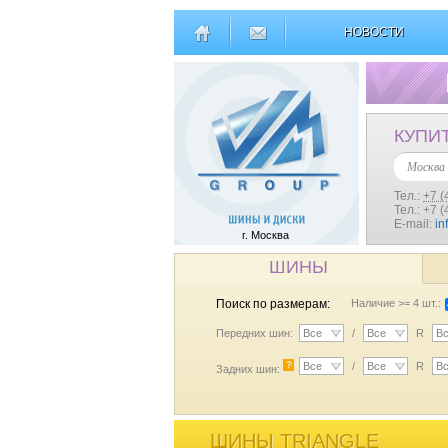
НОВОСТИ
КУПИ
Москва
Тел.:
+7 (
Тел.: +7 
E-mail:
in
г. Москва
ШИНЫ
Поиск по размерам:
Наличие >= 4 шт.:
Передних шин:
Все
/
Все
R
В
?
Все
/
Все
R
В
Задних шин:
ШИНЫ TRIANGLE