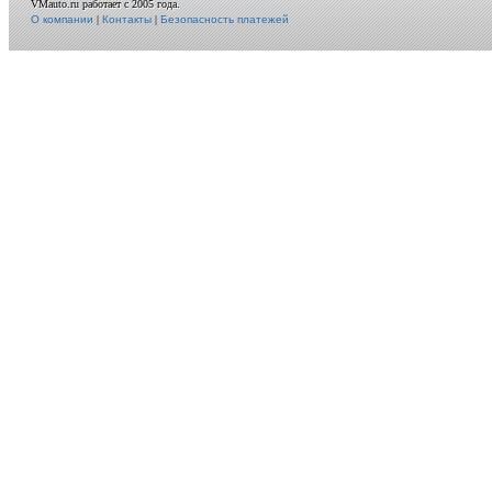
VMauto.ru работает с 2005 года.
О компании
|
Контакты
|
Безопасность платежей