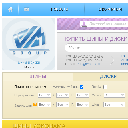
НОВОСТИ
О КОМПАНИИ
КУПИТЬ ШИНЫ И ДИСКИ
Москва
Тел.:
+7 (495) 995-7474
Роз
Тел.: +7 (495) 768-5527
Инт
E-mail:
info@vmauto.ru
Дос
г. Москва
ШИНЫ
ДИСКИ
Поиск по размерам:
Наличие >= 4 шт.:
Runflat:
Передних шин:
Все
/
Все
R
Все
Сезон:
Все
?
Все
/
Все
R
Все
Шипы:
Все
Задних шин:
ШИНЫ YOKOHAMA