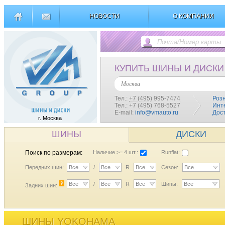
НОВОСТИ
О КОМПАНИИ
КУПИТЬ ШИНЫ И ДИСКИ
Москва
Тел.:
+7 (495) 995-7474
Роз
Тел.: +7 (495) 768-5527
Инт
E-mail:
info@vmauto.ru
Дос
г. Москва
ШИНЫ
ДИСКИ
Поиск по размерам:
Наличие >= 4 шт.:
Runflat:
Передних шин:
Все
/
Все
R
Все
Сезон:
Все
?
Все
/
Все
R
Все
Шипы:
Все
Задних шин:
ШИНЫ YOKOHAMA