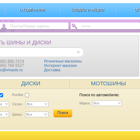
О КОМПАНИИ
СКИДКИ И АКЦИИ
ОТ
ТЬ ШИНЫ И ДИСКИ
495) 995-7474
Розничные магазины
(495) 768-5527
Интернет магазин
fo@vmauto.ru
Доставка
ДИСКИ
МОТОШИНЫ
Runflat:
Поиск по автомобилю:
Марка:
Все
се
Сезон:
Все
Поиск
се
Шипы:
Все