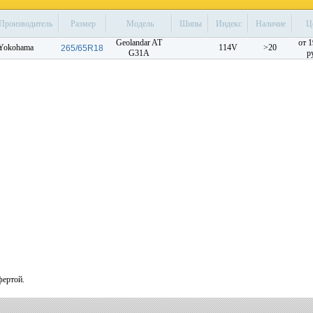
Производитель
Размер
Модель
Шипы
Индекс
Наличие
Ц
Geolandar AT
от 
Yokohama
114V
>20
265/65R18
G31A
р
фертой.