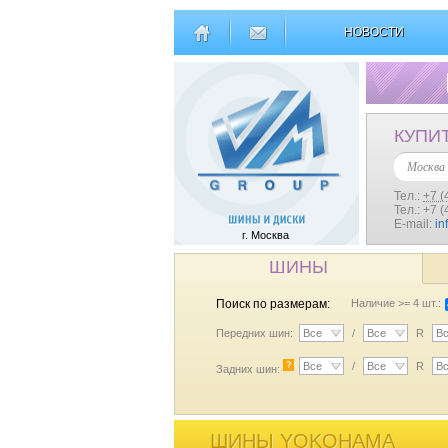
НОВОСТИ
КУПИ
Москва
Тел.:
+7 (
Тел.: +7 
E-mail:
in
г. Москва
ШИНЫ
Поиск по размерам:
Наличие >= 4 шт.:
Передних шин:
Все
/
Все
R
В
?
Все
/
Все
R
В
Задних шин:
ШИНЫ YOKOHAMA