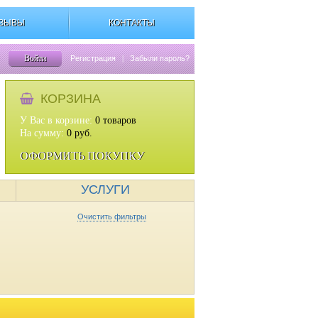
ЗЫВЫ
КОНТАКТЫ
Войти
Регистрация
|
Забыли пароль?
КОРЗИНА
У Вас в корзине:
0
товаров
На сумму:
0
руб.
ОФОРМИТЬ ПОКУПКУ
УСЛУГИ
Очистить фильтры