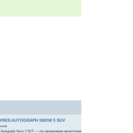
TYRES AUTOGRAPH SNOW 5 SUV
оссия
s Autograph Snow 5 SUV — это премиальная экологичная