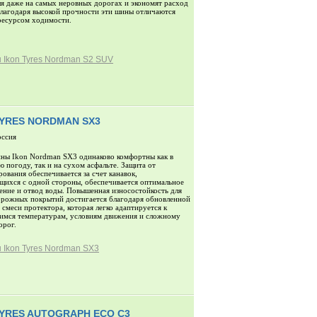
я даже на самых неровных дорогах и экономят расход
Благодаря высокой прочности эти шины отличаются
ресурсом ходимости.
 Ikon Tyres Nordman S2 SUV
TYRES NORDMAN SX3
оссия
ны Ikon Nordman SX3 одинаково комфортны как в
 погоду, так и на сухом асфальте. Защита от
рования обеспечивается за счет канавок,
ихся с одной стороны, обеспечивается оптимальное
ение и отвод воды. Повышенная износостойкость для
рожных покрытий достигается благодаря обновленной
 смеси протектора, которая легко адаптируется к
мся температурам, условиям движения и сложному
орог.
 Ikon Tyres Nordman SX3
TYRES AUTOGRAPH ECO C3