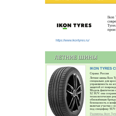
Ikon 
совре
Tyre
прои
https://www.ikontyres.ru/
ЛЕТНИЕ ШИНЫ
IKON TYRES 
Страна: Россия
Летние шины Ikon Ty
специально для крос
управляемость на ас
защитой от поврежд
Модель фактически 
S2 SUV: она сохран
технологические ре
обновлённым брендо
безопасность и комфо
включая участки с 
под специфику SUV: 
Размеры Ikon Tyr