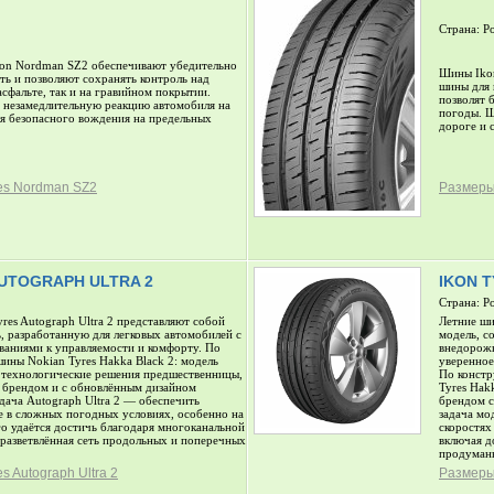
Страна: Р
on Nordman SZ2 обеспечивают убедительно
Шины Ikon
ь и позволяют сохранять контроль над
шины для 
асфальте, так и на гравийном покрытии.
позволят 
незамедлительную реакцию автомобиля на
погоды. Ш
ля безопасного вождения на предельных
дороге и 
es Nordman SZ2
Размеры 
AUTOGRAPH ULTRA 2
IKON 
Страна: Р
res Autograph Ultra 2 представляют собой
Летние ши
, разработанную для легковых автомобилей с
модель, с
аниями к управляемости и комфорту. По
внедорожн
шины Nokian Tyres Hakka Black 2: модель
уверенное
 технологические решения предшественницы,
По констр
 брендом и с обновлённым дизайном
Tyres Hak
адача Autograph Ultra 2 — обеспечить
брендом с
е в сложных погодных условиях, особенно на
задача мо
о удаётся достичь благодаря многоканальной
скоростях
разветвлённая сеть продольных и поперечных
включая д
продуман
s Autograph Ultra 2
Размеры 