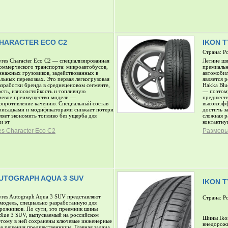
CHARACTER ECO C2
IKON 
Страна: Р
res Character Eco C2 — специализированная
Летние ши
коммерческого транспорта: микроавтобусов,
премиальн
ннажных грузовиков, задействованных в
автомобил
льных перевозках. Это первая легкогрузовая
является 
зработки бренда в среднеценовом сегменте,
Hakka Blu
сть, износостойкость и топливную
— поэтому
чевое преимущество модели —
предшеств
опротивление качению. Специальный состав
высокоэфф
присадками и модификаторами снижает потери
достичь з
оляет экономить топливо без ущерба для
сложная р
и эт
контактну
es Character Eco C2
Размеры 
AUTOGRAPH AQUA 3 SUV
IKON 
yres Autograph Aqua 3 SUV представляют
Страна: Р
модель, специально разработанную для
орожников. По сути, это преемник шины
Blue 3 SUV, выпускаемый на российском
Шины Ikon
этому в ней сохранены ключевые инженерные
внедорожн
е решения предшественницы. Главная задача