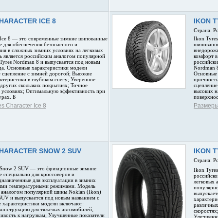
HARACTER ICE 8
IKON T
Страна: Р
r Ice 8 — это современные зимние шипованные
Ikon Tyre
 для обеспечения безопасного и
шипованны
ия в сложных зимних условиях на легковых
внедорожн
ь является российским аналогом популярной
комфорт в
Tyres Nordman 8 и выпускается под новым
российски
да. Основные характеристики модели
Nordman 8
 сцепление с зимней дорогой; Высокие
Основные
ктеристики в глубоком снегу; Уверенное
прочность
 других скользких покрытиях; Точное
сцепление
х условиях; Оптимальную эффективность при
высоких н
урах. Б
поверхнос
s Character Ice 8
Размеры 
CHARACTER SNOW 2 SUV
IKON 
Страна: Р
er Snow 2 SUV — это фрикционные зимние
Ikon Tyre
 специально для кроссоверов и
российско
дназначенные для эксплуатации в зимних
легковых 
ыми температурными режимами. Модель
популярно
м аналогом популярной шины Nokian (Ikon)
выпускает
SUV и выпускается под новым названием с
характери
е характеристики модели включают:
различных
онструкцию для тяжёлых автомобилей;
скоростях
вость к нагрузкам; Улучшенные показатели
Улучшенн