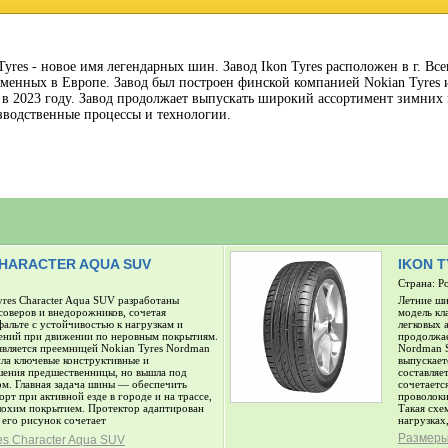
Tyres - новое имя легендарных шин. Завод Ikon Tyres расположен в г. Вс
менных в Европе. Завод был построен финской компанией Nokian Tyres 
s в 2023 году. Завод продолжает выпускать широкий ассортимент зимних
зводственные процессы и технологии.
CHARACTER AQUA SUV
IKON 
Страна: Р
res Character Aqua SUV разработаны
Летние ши
соверов и внедорожников, сочетая
модель кл
фальте с устойчивостью к нагрузкам и
легковых 
ений при движении по неровным покрытиям.
продолжае
является преемницей Nokian Tyres Nordman
Nordman S
ила ключевые конструктивные и
выпускает
шения предшественницы, но вышла под
составляе
м. Главная задача шины — обеспечить
сочетаетс
рт при активной езде в городе и на трассе,
проволоки
плохим покрытием. Протектор адаптирован
Такая схе
его рисунок сочетает
нагрузках
Размеры 
es Character Aqua SUV