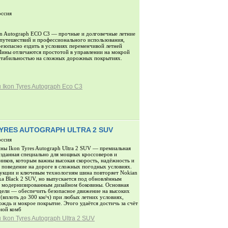
оссия
 Autograph ECO C3 — прочные и долговечные летние
путешествий и профессионального использования,
безопасно ездить в условиях переменчивой летней
ины отличаются простотой в управлении на мокрой
стабильностью на сложных дорожных покрытиях.
Ikon Tyres Autograph Eco C3
TYRES AUTOGRAPH ULTRA 2 SUV
оссия
ны Ikon Tyres Autograph Ultra 2 SUV — премиальная
озданная специально для мощных кроссоверов и
иков, которым важны высокая скорость, надёжность и
 поведение на дороге в сложных погодных условиях.
укции и ключевым технологиям шина повторяет Nokian
ka Black 2 SUV, но выпускается под обновлённым
 модернизированным дизайном боковины. Основная
дели — обеспечить безопасное движение на высоких
 (вплоть до 300 км/ч) при любых летних условиях,
ождь и мокрое покрытие. Этого удаётся достичь за счёт
ной комб
Ikon Tyres Autograph Ultra 2 SUV