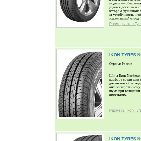
модели — обеспечит
удаётся достичь за 
котором функциональ
за устойчивость и т
эффективный отвод
Размеры Ikon Tyr
IKON TYRES 
Страна: Россия
Шина Ikon Nordman 
комфорт среди шин с
достигается благода
оптимизированному 
шума при вождении о
протектора.
Размеры Ikon Ty
IKON TYRES 