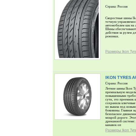
Страна: Россия
Скоростные шины Ik
точную управляемост
автомобилем как на 
Шины обеспечивают 
действия за рулем д
режимах.
Размеры Ikon Tyr
IKON TYRES 
Страна: Россия
Летние шины Ikon Ty
премиальную модель
повышенными требов
сути, это преемник 
сохранила ключевые
но вышла под новым
боковины. Главная з
безопасное движени
мокрой дороге. Этог
дренажной системе: 
канавок оп
Размеры Ikon Tyre