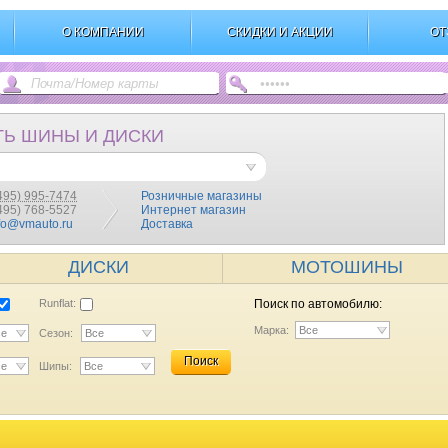
О КОМПАНИИ
СКИДКИ И АКЦИИ
ОТ
ТЬ ШИНЫ И ДИСКИ
495) 995-7474
Розничные магазины
(495) 768-5527
Интернет магазин
fo@vmauto.ru
Доставка
ДИСКИ
МОТОШИНЫ
Runflat:
Поиск по автомобилю:
Марка:
Все
се
Сезон:
Все
Поиск
се
Шипы:
Все