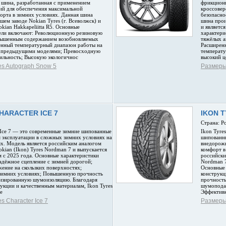
 шина, разработанная с применением
фрикционн
ий для обеспечения максимальной
кроссовер
орта в зимних условиях. Данная шина
безопасно
шем заводе Nokian Tyres (г. Всеволжск) и
шина прои
okian Hakkapeliitta R5. Основные
и являетс
ели включают: Революционную резиновую
характери
овышенным содержанием возобновляемых
тяжёлых а
енный температурный диапазон работы на
Расширен
с предыдущими моделями; Превосходную
температу
ильность; Высокую экологичнос
высокий ц
es Autograph Snow 5
Размеры 
HARACTER ICE 7
IKON T
Страна: Р
r Ice 7 — это современные зимние шипованные
Ikon Tyre
 эксплуатации в сложных зимних условиях на
шипованны
х. Модель является российским аналогом
внедорожн
ian (Ikon) Tyres Nordman 7 и выпускается
комфорт в
 с 2025 года. Основные характеристики
российски
адёжное сцепление с зимней дорогой;
Nordman 7
ение на скользких поверхностях;
Основные
зимних условиях; Повышенную прочность
конструк
изированную шумоизоляцию. Благодаря
прочность
кции и качественным материалам, Ikon Tyres
шумоподав
пе
Эффективн
s Character Ice 7
Размеры 