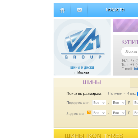
НОВОСТИ
КУПИ
Москва
Тел.:
+7 (
Тел.: +7 
E-mail:
in
г. Москва
ШИНЫ
Поиск по размерам:
Наличие >= 4 шт.:
Передних шин:
Все
/
Все
R
В
?
Все
/
Все
R
В
Задних шин:
ШИНЫ IKON TYRES