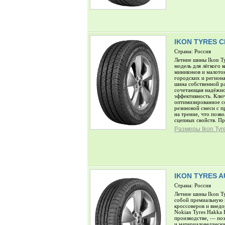
IKON TYRES 
Страна: Россия
Летние шины Ikon Ty
модель для лёгкого 
минивэнов и малото
городских и региона
шина собственной ра
сочетающая надёжно
эффективность. Клю
оптимизированное с
резиновой смеси с 
на трение, что позв
сцепных свойств. Пр
Размеры Ikon Tyr
IKON TYRES 
Страна: Россия
Летние шины Ikon T
собой премиальную 
кроссоверов и внед
Nokian Tyres Hakka 
производстве, — по
и материаловедчески