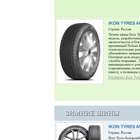
IKON TYRES 
Страна: Россия
Летние шины Ikon Ty
модель, разработанн
экологичность и без
преемницей Nokian 
технологические ре
обновлённое названи
Основная цель модел
службы покрышки. Эт
инновационного рез
современными полим
износу, а полимеры
Размеры Ikon Tyr
ЗИМНИЕ ШИНЫ
IKON TYRES 
Страна: Россия
Ikon Tyres Autograp