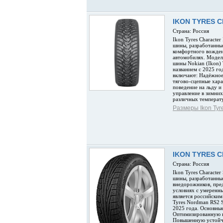
IKON TYRES C
Страна: Россия
Ikon Tyres Characte
шины, разработанные
комфортного вожден
автомобилях. Модел
шины Nokian (Ikon) 
названием с 2025 го
включают: Надёжное
тягово-сцепные хара
поведение на льду и
управление в зимни
различных температ
Размеры Ikon Tyre
IKON TYRES 
Страна: Россия
Ikon Tyres Charact
шины, разработанные
внедорожников, пре
условиях с умеренн
является российски
Tyres Nordman RS2 
2025 года. Основны
Оптимизированную к
Повышенную устойчи