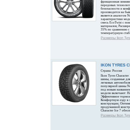
фрикционная зимняя
передовых технолог
безопасности и комф
производится на быв
является аналогом N
характеристики мод
смесь EcoTwist с п
материалов; Расшир
35% по сравнению 
температурную стаб
Размеры Ikon Tyr
IKON TYRES C
Страна: Россия
Ikon Tyres Characte
шины, созданные для
легковых автомобиля
популярной шины Nok
под новым названием
модели включают: Н
Эффективное тормож
Комфортную езду в 
конструкции; Оптим
продуманной констру
Character Ice 7 обес
Размеры Ikon Tyre