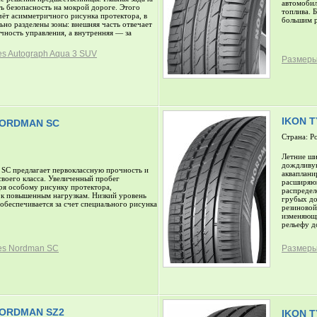
автомобил
ь безопасность на мокрой дороге. Этого
топлива. 
счёт асимметричного рисунка протектора, в
большим 
но разделены зоны: внешняя часть отвечает
очность управления, а внутренняя — за
es Autograph Aqua 3 SUV
Размеры
IKON 
NORDMAN SC
Страна: Р
Летние ши
дождливую
SC предлагает первоклассную прочность и
акваплани
воего класса. Увеличенный пробег
расширяющ
ря особому рисунку протектора,
распредел
к повышенным нагрузкам. Низкий уровень
грубых до
беспечивается за счет специального рисунка
резиновой
изменяющи
рельефу д
res Nordman SC
Размеры
NORDMAN SZ2
IKON 