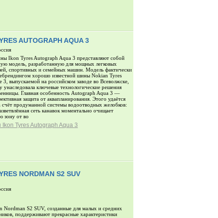
TYRES AUTOGRAPH AQUA 3
оссия
ны Ikon Tyres Autograph Aqua 3 представляют собой
ую модель, разработанную для мощных легковых
ей, спортивных и семейных машин. Модель фактически
ребрендингом хорошо известной шины Nokian Tyres
e 3, выпускаемой на российском заводе во Всеволжске,
 унаследовала ключевые технологические решения
енницы. Главная особенность Autograph Aqua 3 —
ективная защита от аквапланирования. Этого удаётся
а счёт продуманной системы водоотводных желобков:
азветвлённая сеть канавок моментально очищает
ю зону от во
Ikon Tyres Autograph Aqua 3
TYRES NORDMAN S2 SUV
оссия
 Nordman S2 SUV, созданные для малых и средних
иков, поддерживают прекрасные характеристики