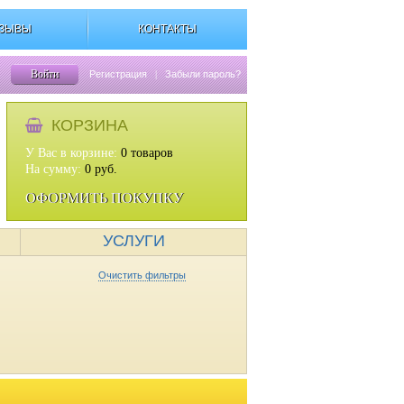
ЗЫВЫ
КОНТАКТЫ
Войти
Регистрация
|
Забыли пароль?
КОРЗИНА
У Вас в корзине:
0
товаров
На сумму:
0
руб.
ОФОРМИТЬ ПОКУПКУ
УСЛУГИ
Очистить фильтры