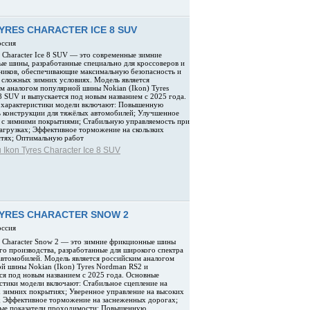
YRES CHARACTER ICE 8 SUV
оссия
s Character Ice 8 SUV — это современные зимние
е шины, разработанные специально для кроссоверов и
иков, обеспечивающие максимальную безопасность и
 сложных зимних условиях. Модель является
м аналогом популярной шины Nokian (Ikon) Tyres
 SUV и выпускается под новым названием с 2025 года.
 характеристики модели включают: Повышенную
 конструкции для тяжёлых автомобилей; Улучшенное
 с зимними покрытиями; Стабильную управляемость при
агрузках; Эффективное торможение на скользких
тях; Оптимальную работ
Ikon Tyres Character Ice 8 SUV
TYRES CHARACTER SNOW 2
оссия
s Character Snow 2 — это зимние фрикционные шины
го производства, разработанные для широкого спектра
автомобилей. Модель является российским аналогом
й шины Nokian (Ikon) Tyres Nordman RS2 и
ся под новым названием с 2025 года. Основные
стики модели включают: Стабильное сцепление на
 зимних покрытиях; Уверенное управление на высоких
; Эффективное торможение на заснеженных дорогах;
ые показатели проходимости; Повышенную