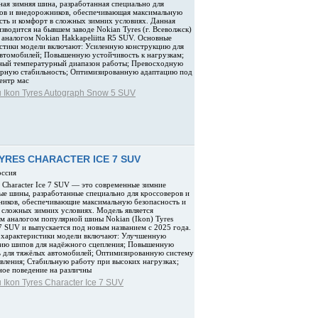
ая зимняя шина, разработанная специально для
ов и внедорожников, обеспечивающая максимальную
сть и комфорт в сложных зимних условиях. Данная
зводится на бывшем заводе Nokian Tyres (г. Всеволжск)
я аналогом Nokian Hakkapeliitta R5 SUV. Основные
стики модели включают: Усиленную конструкцию для
втомобилей; Повышенную устойчивость к нагрузкам;
ный температурный диапазон работы; Превосходную
рную стабильность; Оптимизированную адаптацию под
ентр мас
Ikon Tyres Autograph Snow 5 SUV
YRES CHARACTER ICE 7 SUV
оссия
s Character Ice 7 SUV — это современные зимние
е шины, разработанные специально для кроссоверов и
иков, обеспечивающие максимальную безопасность и
 сложных зимних условиях. Модель является
м аналогом популярной шины Nokian (Ikon) Tyres
 SUV и выпускается под новым названием с 2025 года.
 характеристики модели включают: Улучшенную
цию шипов для надёжного сцепления; Повышенную
 для тяжёлых автомобилей; Оптимизированную систему
ления; Стабильную работу при высоких нагрузках;
ое поведение на различны
Ikon Tyres Character Ice 7 SUV