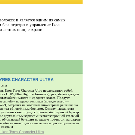
еволожск и является одним из самых
и был передан в управление Ikon
 и летних шин, сохранив
TYRES CHARACTER ULTRA
оссия
ны Ikon Tyres Character Ultra представляют собой
асса UHP (Ultra High Performance), разработанную для
автомобилей малого и среднего класса. Продукт
т линейку предшественников (прежде всего —
Z2), сохраняя их ключевые инженерные решения, но
ся под обновлённым брендом. Основу надёжности
т усиленная конструкция: чрезвычайно крепкий брекер
я с двухслойным каркасом из высокопрочной стальной
, обладающей большим пределом прочности на разрыв.
ма обеспечивает целостность шины при экстремальных
, сохраня
Ikon Tyres Character Ultra