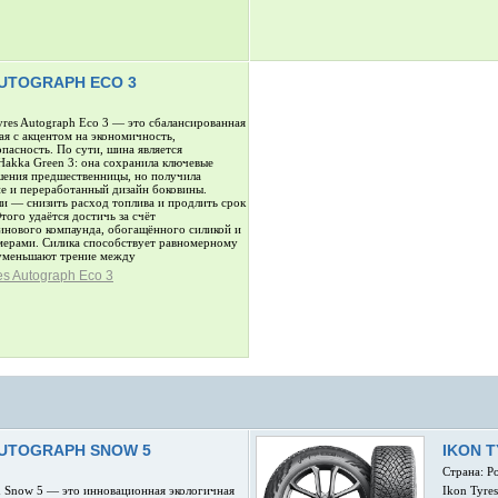
AUTOGRAPH ECO 3
res Autograph Eco 3 — это сбалансированная
ая с акцентом на экономичность,
опасность. По сути, шина является
Hakka Green 3: она сохранила ключевые
шения предшественницы, но получила
е и переработанный дизайн боковины.
и — снизить расход топлива и продлить срок
ого удаётся достичь за счёт
инового компаунда, обогащённого силикой и
ерами. Силика способствует равномерному
 уменьшают трение между
es Autograph Eco 3
AUTOGRAPH SNOW 5
IKON 
Страна: Р
h Snow 5 — это инновационная экологичная
Ikon Tyre