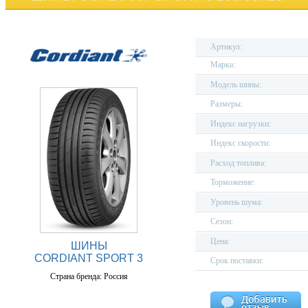
Артикул:
Марка:
Модель шины:
Размеры:
Индекс нагрузки:
Индекс скорости:
Расход топлива:
Торможение:
Уровень шума:
Сезон:
Цена:
ШИНЫ
CORDIANT SPORT 3
Срок поставки:
Страна бренда: Россия