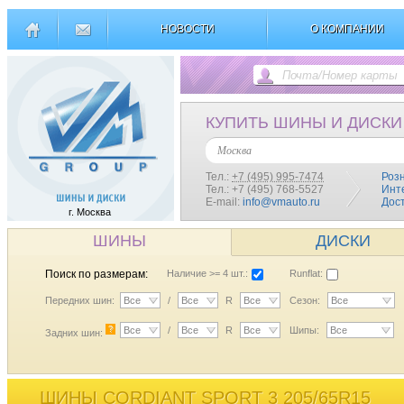
НОВОСТИ
О КОМПАНИИ
КУПИТЬ ШИНЫ И ДИСКИ
Москва
Тел.:
+7 (495) 995-7474
Роз
Тел.: +7 (495) 768-5527
Инт
E-mail:
info@vmauto.ru
Дос
г. Москва
ШИНЫ
ДИСКИ
Поиск по размерам:
Наличие >= 4 шт.:
Runflat:
Передних шин:
Все
/
Все
R
Все
Сезон:
Все
?
Все
/
Все
R
Все
Шипы:
Все
Задних шин:
ШИНЫ CORDIANT SPORT 3 205/65R15