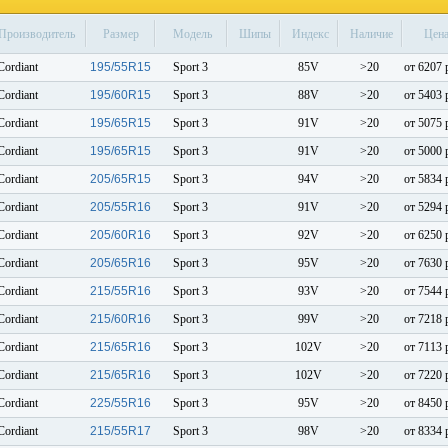
Производитель
Размер
Модель
Шипы
Индекс
Наличие
Цен
Cordiant
195/55R15
Sport 3
85V
>20
от 6207 
Cordiant
195/60R15
Sport 3
88V
>20
от 5403 
Cordiant
195/65R15
Sport 3
91V
>20
от 5075 
Cordiant
195/65R15
Sport 3
91V
>20
от 5000 
Cordiant
205/65R15
Sport 3
94V
>20
от 5834 
Cordiant
205/55R16
Sport 3
91V
>20
от 5294 
Cordiant
205/60R16
Sport 3
92V
>20
от 6250 
Cordiant
205/65R16
Sport 3
95V
>20
от 7630 
Cordiant
215/55R16
Sport 3
93V
>20
от 7544 
Cordiant
215/60R16
Sport 3
99V
>20
от 7218 
Cordiant
215/65R16
Sport 3
102V
>20
от 7113 
Cordiant
215/65R16
Sport 3
102V
>20
от 7220 
Cordiant
225/55R16
Sport 3
95V
>20
от 8450 
Cordiant
215/55R17
Sport 3
98V
>20
от 8334 