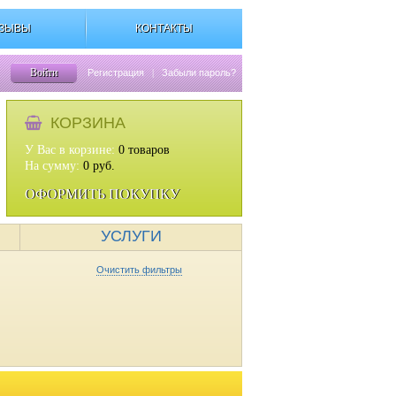
ЗЫВЫ
КОНТАКТЫ
Войти
Регистрация
|
Забыли пароль?
КОРЗИНА
У Вас в корзине:
0
товаров
На сумму:
0
руб.
ОФОРМИТЬ ПОКУПКУ
УСЛУГИ
Очистить фильтры