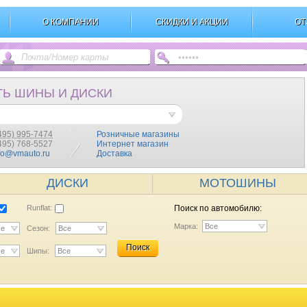
О КОМПАНИИ
СКИДКИ И АКЦИИ
ОТ
ТЬ ШИНЫ И ДИСКИ
495) 995-7474
Розничные магазины
(495) 768-5527
Интернет магазин
fo@vmauto.ru
Доставка
ДИСКИ
МОТОШИНЫ
Runflat:
Поиск по автомобилю:
Марка:
Все
се
Сезон:
Все
Поиск
се
Шипы:
Все