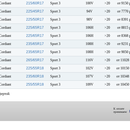
Cordiant
215/60R17
Sport 3
100V
>20
от 9150 
Cordiant
225/45R17
Sport 3
94V
>20
от 7770 
Cordiant
225/50R17
Sport 3
98V
>20
от 8391 
Cordiant
225/65R17
Sport 3
106H
>20
от 8815 
Cordiant
225/65R17
Sport 3
106H
>20
от 8368 
Cordiant
235/65R17
Sport 3
108H
>20
от 9231 
Cordiant
235/65R17
Sport 3
108H
>20
от 9050 
Cordiant
265/65R17
Sport 3
116V
>20
от 11028 
Cordiant
225/55R18
Sport 3
102V
>20
от 10150 
Cordiant
235/60R18
Sport 3
107V
>20
от 10348 
Cordiant
255/55R18
Sport 3
109V
>20
от 10450 
фертой.
К оплате
принимаем: