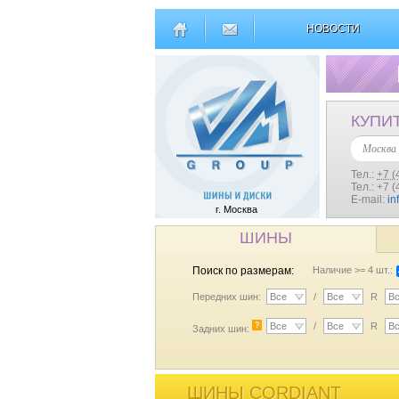
НОВОСТИ
КУПИ
Москва
Тел.:
+7 (
Тел.: +7 
E-mail:
in
г. Москва
ШИНЫ
Поиск по размерам:
Наличие >= 4 шт.:
Передних шин:
Все
/
Все
R
В
?
Все
/
Все
R
В
Задних шин:
ШИНЫ CORDIANT