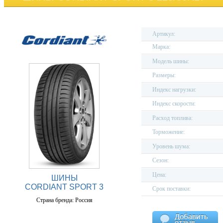
Артикул:
Марка:
Модель шины:
Размеры:
Индекс нагрузки:
Индекс скорости:
Расход топлива:
Торможение:
Уровень шума:
Сезон:
Цена:
ШИНЫ
CORDIANT SPORT 3
Срок поставки:
Страна бренда: Россия