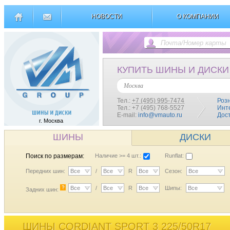
НОВОСТИ
О КОМПАНИИ
КУПИТЬ ШИНЫ И ДИСКИ
Москва
Тел.:
+7 (495) 995-7474
Роз
Тел.: +7 (495) 768-5527
Инт
E-mail:
info@vmauto.ru
Дос
г. Москва
ШИНЫ
ДИСКИ
Поиск по размерам:
Наличие >= 4 шт.:
Runflat:
Передних шин:
Все
/
Все
R
Все
Сезон:
Все
?
Все
/
Все
R
Все
Шипы:
Все
Задних шин:
ШИНЫ CORDIANT SPORT 3 225/50R17