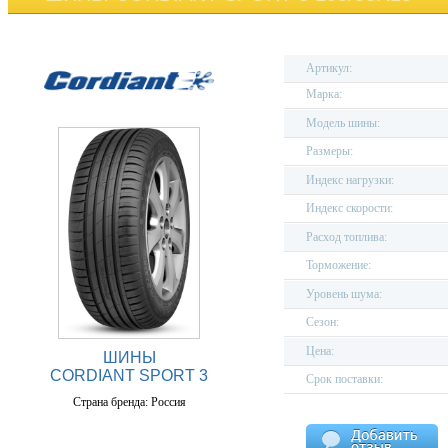
Артикул:
Марка:
Модель шины:
Размеры:
Индекс нагрузки:
Индекс скорости:
Расход топлива:
Торможение:
Уровень шума:
Сезон:
Цена:
ШИНЫ
CORDIANT SPORT 3
Срок поставки:
Страна бренда: Россия