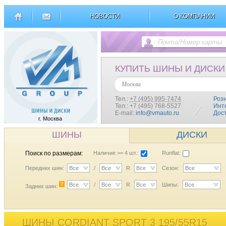
НОВОСТИ
О КОМПАНИИ
КУПИТЬ ШИНЫ И ДИСКИ
Москва
Тел.:
+7 (495) 995-7474
Роз
Тел.: +7 (495) 768-5527
Инт
E-mail:
info@vmauto.ru
Дос
г. Москва
ШИНЫ
ДИСКИ
Поиск по размерам:
Наличие >= 4 шт.:
Runflat:
Передних шин:
Все
/
Все
R
Все
Сезон:
Все
?
Все
/
Все
R
Все
Шипы:
Все
Задних шин:
ШИНЫ CORDIANT SPORT 3 195/55R15