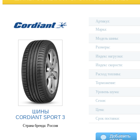
Артикул:
Марка:
Модель шины:
Размеры:
Индекс нагрузки:
Индекс скорости:
Расход топлива:
Торможение:
Уровень шума:
Сезон:
Цена:
ШИНЫ
CORDIANT SPORT 3
Срок поставки:
Страна бренда: Россия