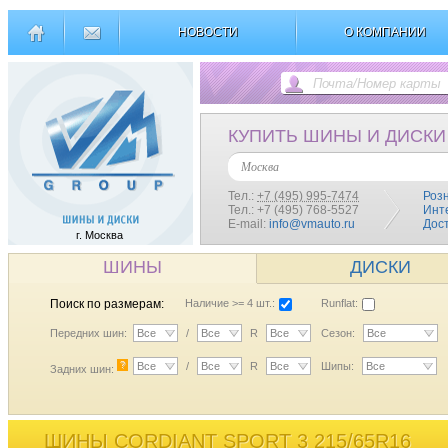
НОВОСТИ
О КОМПАНИИ
КУПИТЬ ШИНЫ И ДИСКИ
Москва
Тел.:
+7 (495) 995-7474
Роз
Тел.: +7 (495) 768-5527
Инт
E-mail:
info@vmauto.ru
Дос
г. Москва
ШИНЫ
ДИСКИ
Поиск по размерам:
Наличие >= 4 шт.:
Runflat:
Передних шин:
Все
/
Все
R
Все
Сезон:
Все
?
Все
/
Все
R
Все
Шипы:
Все
Задних шин:
ШИНЫ CORDIANT SPORT 3 215/65R16