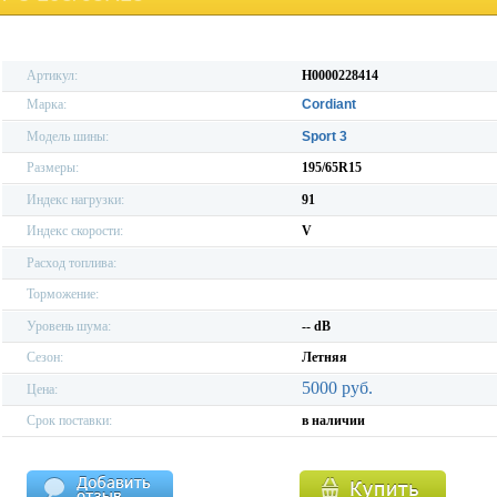
Артикул:
H0000228414
Марка:
Cordiant
Модель шины:
Sport 3
Размеры:
195/65R15
Индекс нагрузки:
91
Индекс скорости:
V
Расход топлива:
Торможение:
Уровень шума:
-- dB
Сезон:
Летняя
5000 руб.
Цена:
Срок поставки:
в наличии