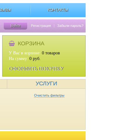
ЗЫВЫ
КОНТАКТЫ
Войти
Регистрация
|
Забыли пароль?
КОРЗИНА
У Вас в корзине:
0
товаров
На сумму:
0
руб.
ОФОРМИТЬ ПОКУПКУ
УСЛУГИ
Очистить фильтры