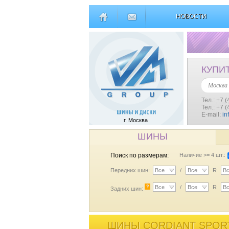
НОВОСТИ
КУПИ
Москва
Тел.:
+7 (
Тел.: +7 
E-mail:
in
г. Москва
ШИНЫ
Поиск по размерам:
Наличие >= 4 шт.:
Передних шин:
Все
/
Все
R
В
?
Все
/
Все
R
В
Задних шин:
ШИНЫ CORDIANT SPORT 