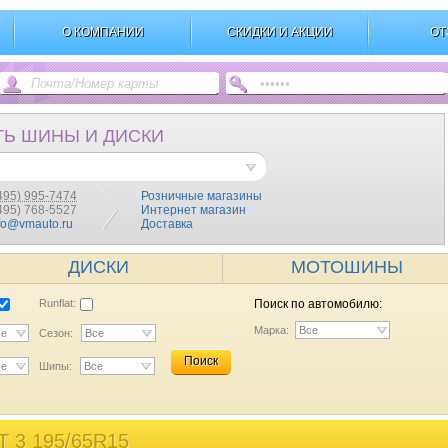
О КОМПАНИИ
СКИДКИ И АКЦИИ
ОТ
ТЬ ШИНЫ И ДИСКИ
495) 995-7474
Розничные магазины
(495) 768-5527
Интернет магазин
fo@vmauto.ru
Доставка
ДИСКИ
МОТОШИНЫ
Runflat:
Поиск по автомобилю:
Марка:
Все
се
Сезон:
Все
Поиск
се
Шипы:
Все
3 195/65R15