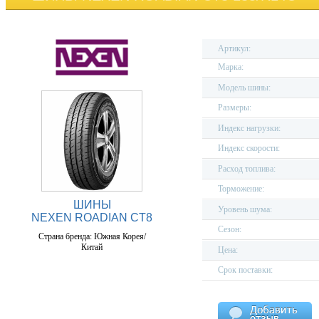
Артикул:
Марка:
Модель шины:
Размеры:
Индекс нагрузки:
Индекс скорости:
Расход топлива:
Торможение:
ШИНЫ
Уровень шума:
NEXEN ROADIAN CT8
Сезон:
Страна бренда: Южная Корея/
Китай
Цена:
Срок поставки: