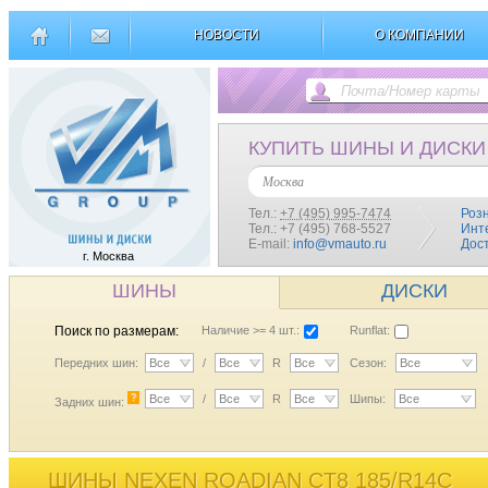
НОВОСТИ
О КОМПАНИИ
КУПИТЬ ШИНЫ И ДИСКИ
Москва
Тел.:
+7 (495) 995-7474
Роз
Тел.: +7 (495) 768-5527
Инт
E-mail:
info@vmauto.ru
Дос
г. Москва
ШИНЫ
ДИСКИ
Поиск по размерам:
Наличие >= 4 шт.:
Runflat:
Передних шин:
Все
/
Все
R
Все
Сезон:
Все
?
Все
/
Все
R
Все
Шипы:
Все
Задних шин:
ШИНЫ NEXEN ROADIAN CT8 185/R14C