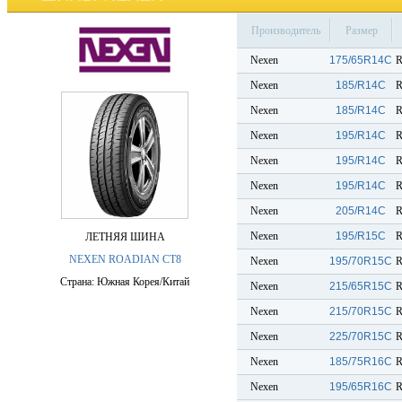
Производитель
Размер
Nexen
175/65R14C
R
Nexen
185/R14C
R
Nexen
185/R14C
R
Nexen
195/R14C
R
Nexen
195/R14C
R
Nexen
195/R14C
R
Nexen
205/R14C
R
Nexen
195/R15C
R
ЛЕТНЯЯ ШИНА
NEXEN ROADIAN CT8
Nexen
195/70R15C
R
Страна: Южная Корея/Китай
Nexen
215/65R15C
R
Nexen
215/70R15C
R
Nexen
225/70R15C
R
Nexen
185/75R16C
R
Nexen
195/65R16C
R