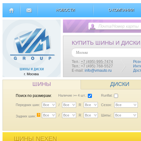
НОВОСТИ
О КОМПАНИИ
КУПИТЬ ШИНЫ И ДИСКИ
Москва
Тел.:
+7 (495) 995-7474
Роз
Тел.: +7 (495) 768-5527
Инт
E-mail:
info@vmauto.ru
Дос
г. Москва
ШИНЫ
ДИСКИ
Поиск по размерам:
Наличие >= 4 шт.:
Runflat:
Передних шин:
Все
/
Все
R
Все
Сезон:
Все
?
Все
/
Все
R
Все
Шипы:
Все
Задних шин:
ШИНЫ NEXEN