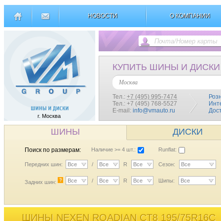
НОВОСТИ
О КОМПАНИИ
КУПИТЬ ШИНЫ И ДИСКИ
Москва
Тел.:
+7 (495) 995-7474
Роз
Тел.: +7 (495) 768-5527
Инт
E-mail:
info@vmauto.ru
Дос
г. Москва
ШИНЫ
ДИСКИ
Поиск по размерам:
Наличие >= 4 шт.:
Runflat:
Передних шин:
Все
/
Все
R
Все
Сезон:
Все
?
Все
/
Все
R
Все
Шипы:
Все
Задних шин:
ШИНЫ NEXEN ROADIAN CT8 195/75R16C