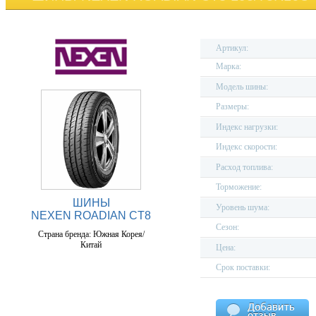
Артикул:
Марка:
Модель шины:
Размеры:
Индекс нагрузки:
Индекс скорости:
Расход топлива:
Торможение:
ШИНЫ
Уровень шума:
NEXEN ROADIAN CT8
Сезон:
Страна бренда: Южная Корея/
Китай
Цена:
Срок поставки: