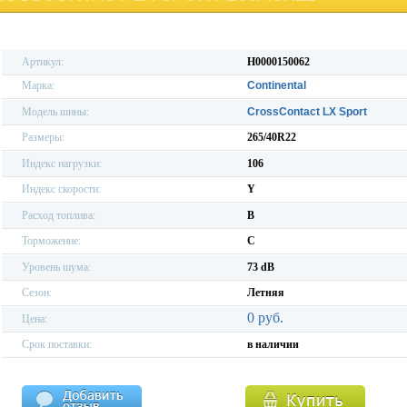
Артикул:
H0000150062
Марка:
Continental
Модель шины:
CrossContact LX Sport
Размеры:
265/40R22
Индекс нагрузки:
106
Индекс скорости:
Y
Расход топлива:
B
Торможение:
C
Уровень шума:
73 dB
Сезон:
Летняя
0 руб.
Цена:
Срок поставки:
в наличии