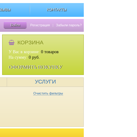
ЗЫВЫ
КОНТАКТЫ
Войти
Регистрация
|
Забыли пароль?
КОРЗИНА
У Вас в корзине:
0
товаров
На сумму:
0
руб.
ОФОРМИТЬ ПОКУПКУ
УСЛУГИ
Очистить фильтры