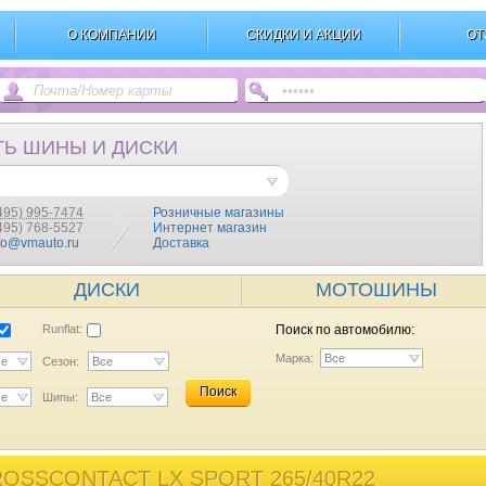
О КОМПАНИИ
СКИДКИ И АКЦИИ
ОТ
ТЬ ШИНЫ И ДИСКИ
495) 995-7474
Розничные магазины
(495) 768-5527
Интернет магазин
fo@vmauto.ru
Доставка
ДИСКИ
МОТОШИНЫ
Runflat:
Поиск по автомобилю:
Марка:
Все
се
Сезон:
Все
Поиск
се
Шипы:
Все
OSSCONTACT LX SPORT 265/40R22