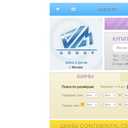
НОВОСТИ
КУПИ
Москва
Тел.:
+7 (
Тел.: +7 
E-mail:
in
г. Москва
ШИНЫ
Поиск по размерам:
Наличие >= 4 шт.:
Передних шин:
Все
/
Все
R
В
?
Все
/
Все
R
В
Задних шин:
ШИНЫ CONTINENTAL CR