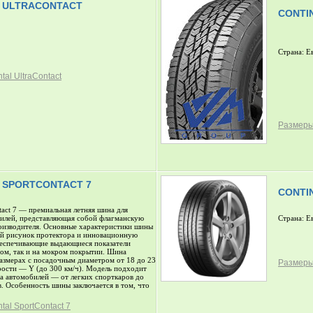
 ULTRACONTACT
CONTI
Страна: Е
al UltraContact
Размеры 
 SPORTCONTACT 7
CONTI
ntact 7 — премиальная летняя шина для
илей, представляющая собой флагманскую
Страна: Е
роизводителя. Основные характеристики шины
й рисунок протектора и инновационную
беспечивающие выдающиеся показатели
хом, так и на мокром покрытии. Шина
азмерах с посадочным диаметром от 18 до 23
Размеры 
рости — Y (до 300 км/ч). Модель подходит
а автомобилей — от легких спорткаров до
. Особенность шины заключается в том, что
al SportContact 7