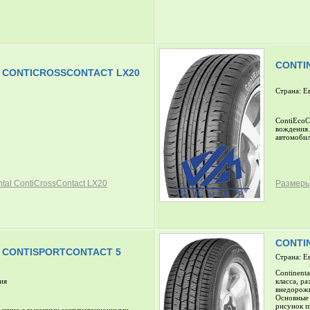
CONTI
 CONTICROSSCONTACT LX20
Страна: Е
ContiEcoC
вождения.
автомобил
tal ContiCrossContact LX20
Размеры 
CONTI
 CONTISPORTCONTACT 5
Страна: Е
Continent
ия
класса, р
внедорожн
Основные
рисунок п