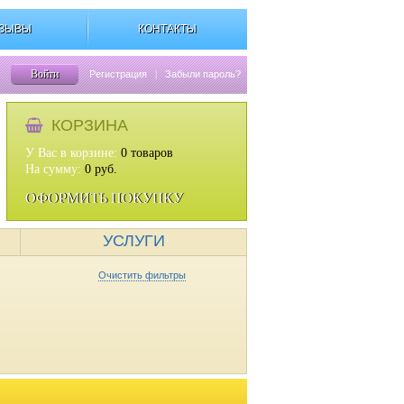
ЗЫВЫ
КОНТАКТЫ
Войти
Регистрация
|
Забыли пароль?
КОРЗИНА
У Вас в корзине:
0
товаров
На сумму:
0
руб.
ОФОРМИТЬ ПОКУПКУ
УСЛУГИ
Очистить фильтры