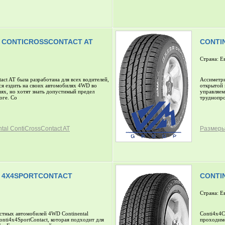
 CONTICROSSCONTACT AT
CONTI
Страна: Е
act AT была разработана для всех водителей,
Ассиметри
ся ездить на своих автомобилях 4WD во
открытой 
ях, но хотят знать допустимый предел
управляем
оге. Со
труднопро
tal ContiCrossContact AT
Размеры 
 4X4SPORTCONTACT
CONTI
Страна: Е
стных автомобилей 4WD Continental
Conti4x4C
nti4x4SportContact, которая подходит для
проходим