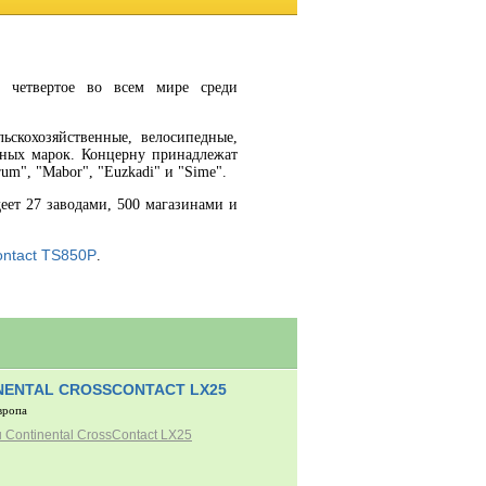
и четвертое во всем мире среди
ьскохозяйственные, велосипедные,
тных марок. Концерну принадлежат
arum", "Mabor", "Euzkadi" и "Sime".
деет 27 заводами, 500 магазинами и
ontact TS850P
.
NENTAL CROSSCONTACT LX25
вропа
Continental CrossContact LX25