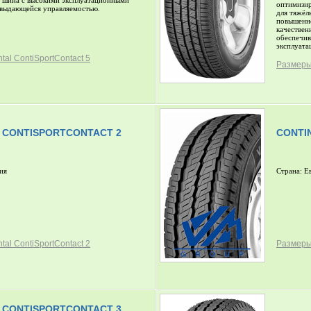
 - шина с высокими эксплуатационными
оптимизир
 выдающейся управляемостью.
для тяжёл
повышенно
качествен
обеспечив
эксплуатац
al ContiSportContact 5
Размеры 
 CONTISPORTCONTACT 2
CONTI
ия
Страна: Е
al ContiSportContact 2
Размеры
 CONTISPORTCONTACT 3