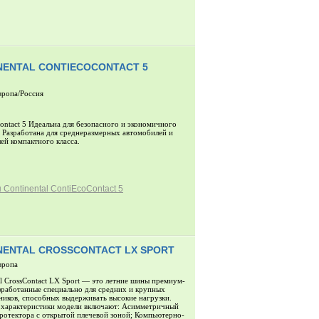
NENTAL CONTIECOCONTACT 5
вропа/Россия
ontact 5 Идеальна для безопасного и экономичного
 Разработана для среднеразмерных автомобилей и
ей компактного класса.
Continental ContiEcoContact 5
NENTAL CROSSCONTACT LX SPORT
вропа
al CrossContact LX Sport — это летние шины премиум-
азработанные специально для средних и крупных
иков, способных выдерживать высокие нагрузки.
 характеристики модели включают: Асимметричный
ротектора с открытой плечевой зоной; Компьютерно-