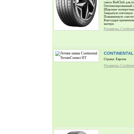
смесь RedChili для 
Оптимизированный а
Широкие поперечные
Закрытую плечевую 
Повышенную эластич
Благодаря применен
матери
Размеры Continen
CONTINENTAL
Страна: Европа
Размеры Continen