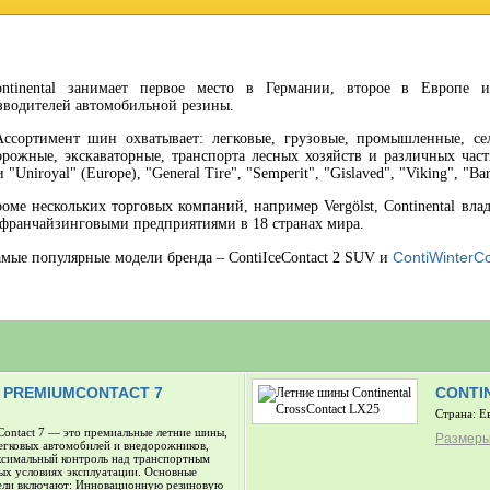
ontinental занимает первое место в Германии, второе в Европе 
зводителей автомобильной резины.
сортимент шин охватывает: легковые, грузовые, промышленные, сел
орожные, экскаваторные, транспорта лесных хозяйств и различных час
 "Uniroyal" (Europe), "General Tire", "Semperit", "Gislaved", "Viking", "B
оме нескольких торговых компаний, например Vergölst, Continental вла
 франчайзинговыми предприятиями в 18 странах мира.
ContiWinterC
мые популярные модели бренда – ContiIceContact 2 SUV и
 PREMIUMCONTACT 7
CONTI
Страна: Е
Contact 7 — это премиальные летние шины,
Размеры 
егковых автомобилей и внедорожников,
симальный контроль над транспортным
ых условиях эксплуатации. Основные
ели включают: Инновационную резиновую