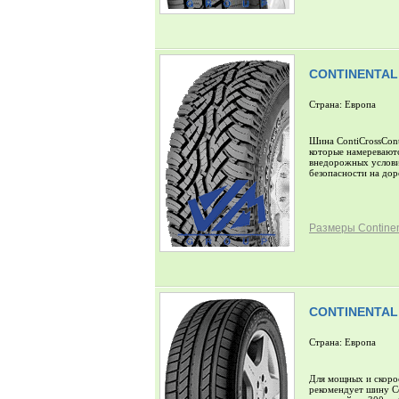
CONTINENTAL
Страна: Европа
Шина ContiCrossCont
которые намеревают
внедорожных услови
безопасности на дор
Размеры Continen
CONTINENTAL
Страна: Европа
Для мощных и скоро
рекомендует шину Co