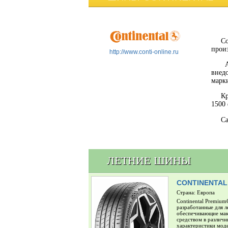
C
прои
http://www.conti-online.ru
Ас
внед
марки
Кр
1500
Са
ЛЕТНИЕ ШИНЫ
CONTINENTAL
Страна: Европа
Continental Premium
разработанные для л
обеспечивающие мак
средством в различн
характеристики мод