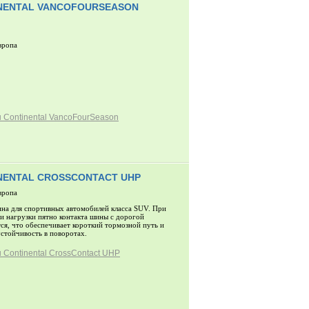
NENTAL VANCOFOURSEASON
вропа
 Continental VancoFourSeason
NENTAL CROSSCONTACT UHP
вропа
на для спортивных автомобилей класса SUV. При
и нагрузки пятно контакта шины с дорогой
ся, что обеспечивает короткий тормозной путь и
стойчивость в поворотах.
Continental CrossContact UHP