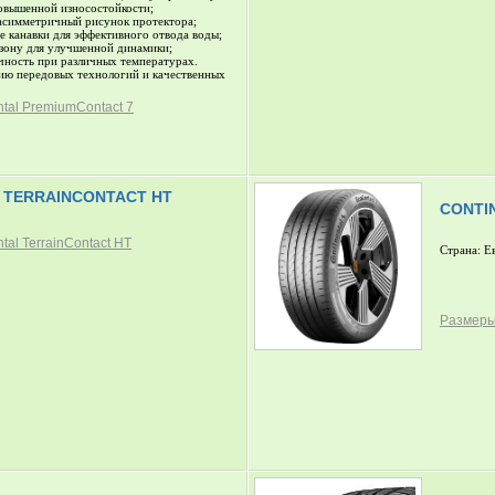
повышенной износостойкости;
симметричный рисунок протектора;
 канавки для эффективного отвода воды;
зону для улучшенной динамики;
ность при различных температурах.
ию передовых технологий и качественных
tal PremiumContact 7
 TERRAINCONTACT HT
CONTI
tal TerrainContact HT
Страна: Е
Размеры 