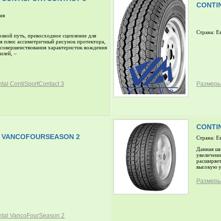
CONTI
ия
Страна: Е
зной путь, превосходное сцепление для
я плюс ассиметричный рисунок протектора,
усовершенствования характеристик вождения
илей, –
al ContiSportContact 3
Размеры
CONTI
 VANCOFOURSEASON 2
Страна: Е
Данная ши
увеличени
расширяет
высокую у
Размеры 
tal VancoFourSeason 2