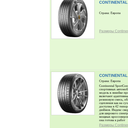
CONTINENTAL
Страна: Европа
Размеры Continent
CONTINENTAL
Страна: Европа
Continental SportCo
спортивных автомоб
модель в линейке п
включают адаптивны
резиновую смесь, о
сцепления как на су
доступна в 42 типор
дюймов. Индекс ско
для широкого спектр
мощных кроссоверов
она готова к работ
Размеры Continent