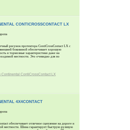
NENTAL CONTICROSSCONTACT LX
вропа
чный рисунок протектора ContiCrossContact LX с
внешней боковиной обеспечивает хорошую
ость и тормозные характеристики даже на
ходимой местности. Это очевидно для по
Continental ContiCrossContact LX
NENTAL 4X4CONTACT
вропа
ontact обеспечивает отличное сцепление на дороге и
ой местности. Шина гарантирует быструю рулевую