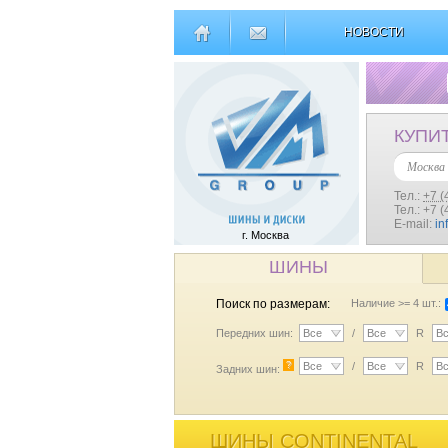
НОВОСТИ
КУПИ
Москва
Тел.:
+7 (
Тел.: +7 
E-mail:
in
г. Москва
ШИНЫ
Поиск по размерам:
Наличие >= 4 шт.:
Передних шин:
Все
/
Все
R
В
?
Все
/
Все
R
В
Задних шин:
ШИНЫ CONTINENTAL