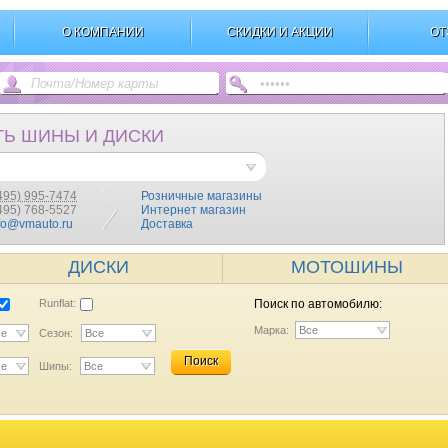
О КОМПАНИИ
СКИДКИ И АКЦИИ
ОТ
ТЬ ШИНЫ И ДИСКИ
495) 995-7474
Розничные магазины
(495) 768-5527
Интернет магазин
fo@vmauto.ru
Доставка
ДИСКИ
МОТОШИНЫ
Runflat:
Поиск по автомобилю:
Марка:
Все
се
Сезон:
Все
Поиск
се
Шипы:
Все