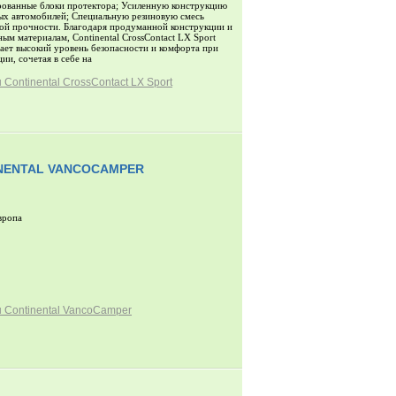
ованные блоки протектора; Усиленную конструкцию
ых автомобилей; Специальную резиновую смесь
й прочности. Благодаря продуманной конструкции и
ным материалам, Continental CrossContact LX Sport
ает высокий уровень безопасности и комфорта при
ии, сочетая в себе на
Continental CrossContact LX Sport
NENTAL VANCOCAMPER
вропа
 Continental VancoCamper