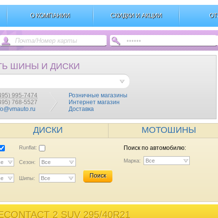
О КОМПАНИИ
СКИДКИ И АКЦИИ
ОТ
ТЬ ШИНЫ И ДИСКИ
495) 995-7474
Розничные магазины
(495) 768-5527
Интернет магазин
fo@vmauto.ru
Доставка
ДИСКИ
МОТОШИНЫ
Runflat:
Поиск по автомобилю:
Марка:
Все
се
Сезон:
Все
Поиск
се
Шипы:
Все
CONTACT 2 SUV 295/40R21