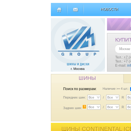
НОВОСТИ
КУПИ
Москва
Тел.:
+7 (
Тел.: +7 
E-mail:
in
г. Москва
ШИНЫ
Поиск по размерам:
Наличие >= 4 шт.:
Передних шин:
Все
/
Все
R
В
?
Все
/
Все
R
В
Задних шин:
ШИНЫ CONTINENTAL ICE