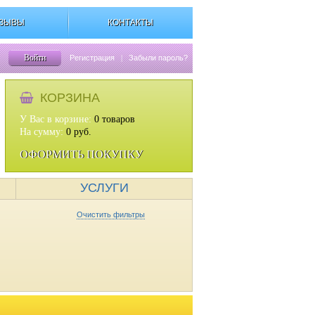
ЗЫВЫ
КОНТАКТЫ
Войти
Регистрация
|
Забыли пароль?
КОРЗИНА
У Вас в корзине:
0
товаров
На сумму:
0
руб.
ОФОРМИТЬ ПОКУПКУ
УСЛУГИ
Очистить фильтры