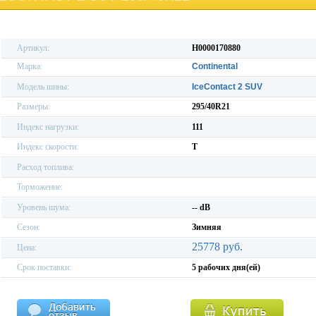
Артикул:
H0000170880
Марка:
Continental
Модель шины:
IceContact 2 SUV
Размеры:
295/40R21
Индекс нагрузки:
111
Индекс скорости:
T
Расход топлива:
Торможение:
Уровень шума:
-- dB
Сезон:
Зимняя
25778 руб.
Цена:
Срок поставки:
5 рабочих дня(ей)