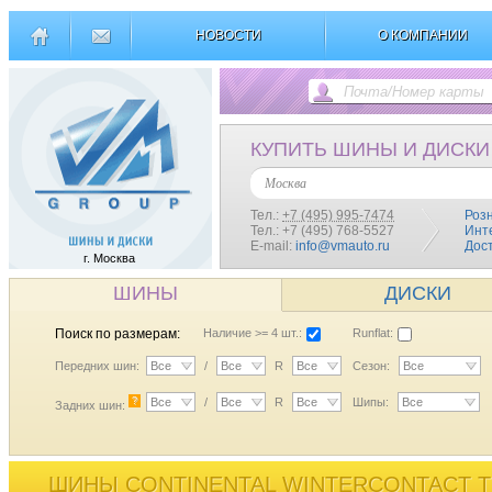
НОВОСТИ
О КОМПАНИИ
КУПИТЬ ШИНЫ И ДИСКИ
Москва
Тел.:
+7 (495) 995-7474
Роз
Тел.: +7 (495) 768-5527
Инт
E-mail:
info@vmauto.ru
Дос
г. Москва
ШИНЫ
ДИСКИ
Поиск по размерам:
Наличие >= 4 шт.:
Runflat:
Передних шин:
Все
/
Все
R
Все
Сезон:
Все
?
Все
/
Все
R
Все
Шипы:
Все
Задних шин:
ШИНЫ CONTINENTAL WINTERCONTACT TS 