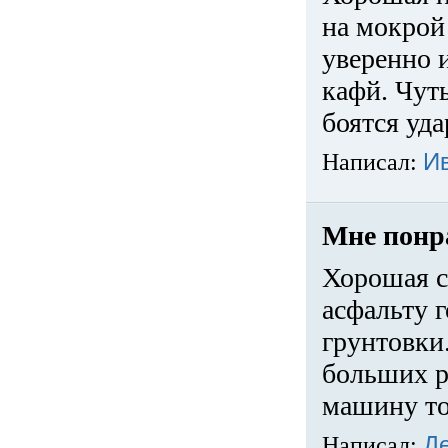
на мокрой
уверенно 
кафй. Чуть
боятся уда
Написал:
И
Мне понр
Хорошая с
асфальту г
грунтовки.
больших ра
машину то
Написал:
Д