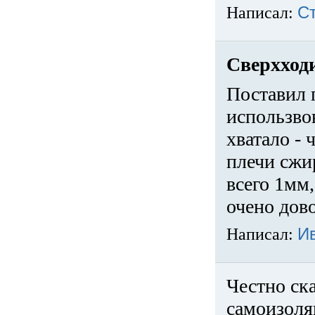
Написал:
С
Сверхход
Поставил 
использвов
хватало -
плечи сжи
всего 1мм,
очено дов
Написал:
И
Честно ска
самоизоля