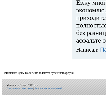
Езжу много
экономлю.
приходится
полностью
без разниц
асфальте о
Написал:
П
Внимание! Цены на сайте не являются публичной офертой.
VMauto.ru работает с 2005 года.
О компании
|
Контакты
|
Безопасность платежей