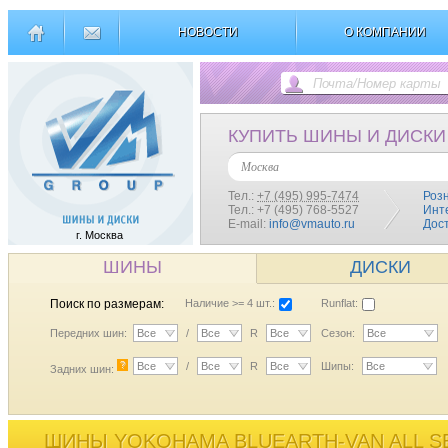
НОВОСТИ
О КОМПАНИИ
КУПИТЬ ШИНЫ И ДИСКИ
Москва
Тел.:
+7 (495) 995-7474
Роз
Тел.: +7 (495) 768-5527
Инт
E-mail:
info@vmauto.ru
Дос
г. Москва
ШИНЫ
ДИСКИ
Поиск по размерам:
Наличие >= 4 шт.:
Runflat:
Передних шин:
Все
/
Все
R
Все
Сезон:
Все
?
Все
/
Все
R
Все
Шипы:
Все
Задних шин:
ШИНЫ YOKOHAMA BLUEARTH-VAN ALL SE