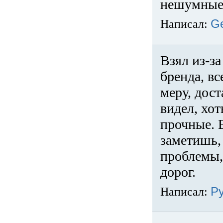
нешумные 
Написал:
G
Взял из-за
бренда, вс
меру, дос
видел, хо
прочные. 
заметишь, 
проблемы,
дорог.
Написал:
Р