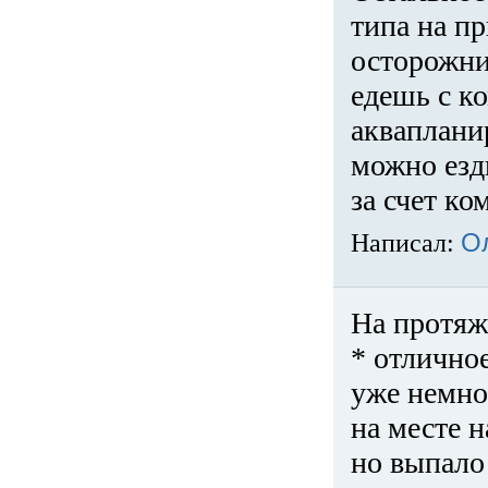
типа на пр
осторожни
едешь с к
акваплани
можно езди
за счет ко
Написал:
О
На протяж
* отличное
уже немно
на месте 
но выпало 