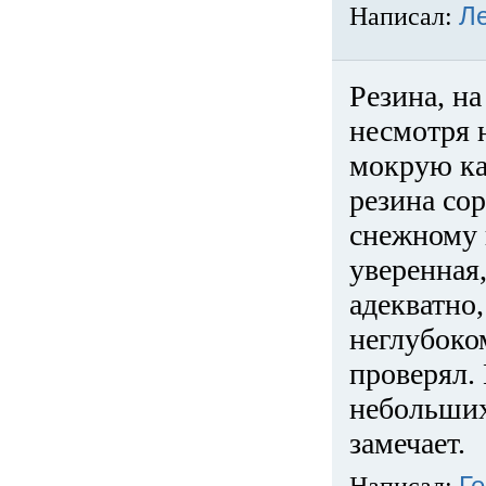
Написал:
Л
Резина, на
несмотря 
мокрую ка
резина сор
снежному 
уверенная
адекватно,
неглубоко
проверял. 
небольших
замечает.