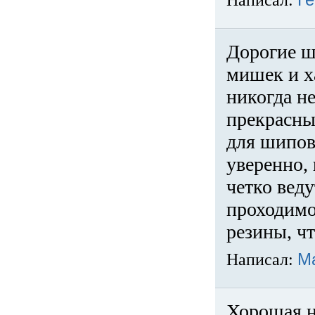
Написал:
Ге
Дорогие ш
мишек и х
никогда не
прекрасны
для шипов
уверенно,
четко веду
проходимо
резины, ч
Написал:
М
Хорошая н