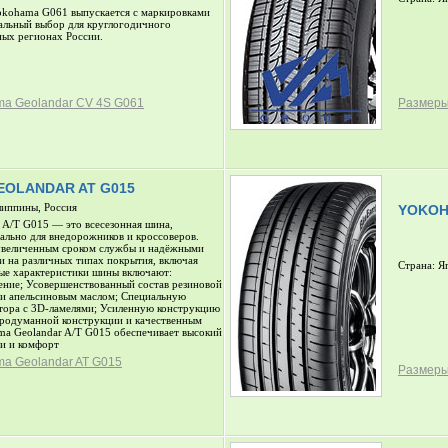
okohama G061 выпускается с маркировками
льный выбор для круглогодичного
ных регионах России.
a Geolandar CV 4S G061
Размеры
OLANDAR AT G015
липпины, Россия
YOKOH
 A/T G015 — это всесезонная шина,
ально для внедорожников и кроссоверов.
увеличенным сроком службы и надёжными
и на различных типах покрытия, включая
Страна: Я
ые характеристики шины включают:
ение; Усовершенствованный состав резиновой
 и апельсиновым маслом; Специальную
тора с 3D-ламелями; Усиленную конструкцию
продуманной конструкции и качественным
ma Geolandar A/T G015 обеспечивает высокий
ти и комфорт
a Geolandar AT G015
Размеры