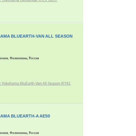
 Yokohama Geolandar X-CV G057
AMA BLUEARTH-VAN ALL SEASON
пония, Филиппины, Россия
 Yokohama BluEarth-Van All Season RY61
AMA BLUEARTH-A AE50
пония, Филиппины, Россия