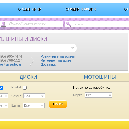
О КОМПАНИИ
СКИДКИ И АКЦИИ
ОТ
ТЬ ШИНЫ И ДИСКИ
495) 995-7474
Розничные магазины
(495) 768-5527
Интернет магазин
fo@vmauto.ru
Доставка
ДИСКИ
МОТОШИНЫ
Runflat:
Поиск по автомобилю:
Марка:
Все
се
Сезон:
Все
Поиск
се
Шипы:
Все