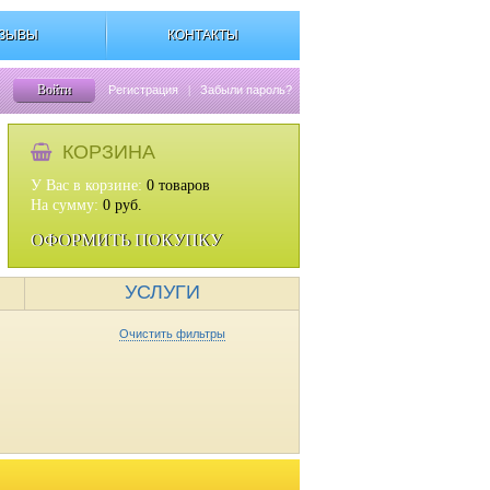
ЗЫВЫ
КОНТАКТЫ
Войти
Регистрация
|
Забыли пароль?
КОРЗИНА
У Вас в корзине:
0
товаров
На сумму:
0
руб.
ОФОРМИТЬ ПОКУПКУ
УСЛУГИ
Очистить фильтры