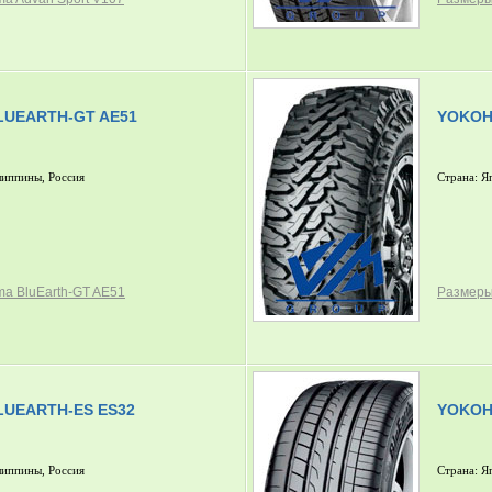
UEARTH-GT AE51
YOKOH
липпины, Россия
Страна: Я
a BluEarth-GT AE51
Размеры
UEARTH-ES ES32
YOKOH
липпины, Россия
Страна: Я