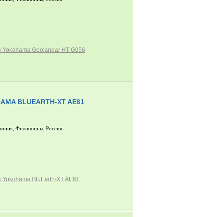
 Yokohama Geolandar HT G056
AMA BLUEARTH-XT AE61
пония, Филиппины, Россия
 Yokohama BluEarth-XT AE61