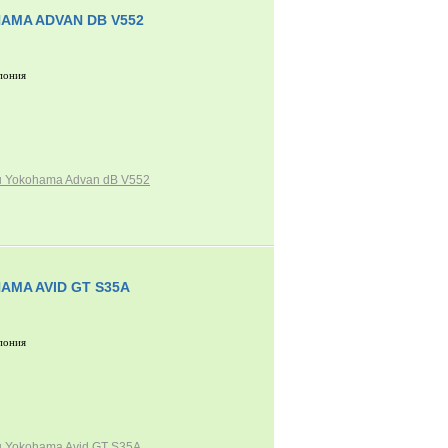
AMA ADVAN DB V552
пония
 Yokohama Advan dB V552
AMA AVID GT S35A
пония
 Yokohama Avid GT S35A