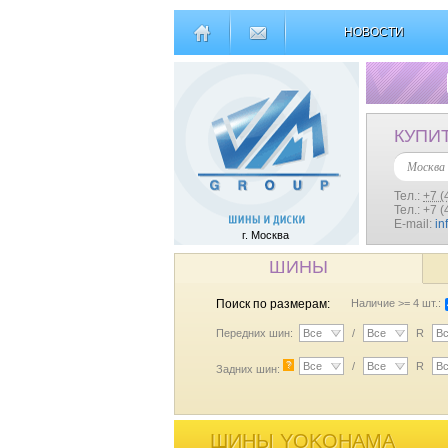
НОВОСТИ
КУПИ
Москва
Тел.:
+7 (
Тел.: +7 
E-mail:
in
г. Москва
ШИНЫ
Поиск по размерам:
Наличие >= 4 шт.:
Передних шин:
Все
/
Все
R
В
?
Все
/
Все
R
В
Задних шин:
ШИНЫ YOKOHAMA