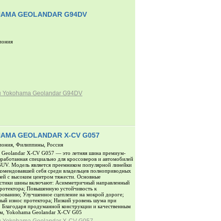
AMA GEOLANDAR G94DV
пония
 Yokohama Geolandar G94DV
AMA GEOLANDAR X-CV G057
пония, Филиппины, Россия
Geolandar X-CV G057 — это летняя шина премиум-
азработанная специально для кроссоверов и автомобилей
SUV. Модель является преемником популярной линейки
комендовавшей себя среди владельцев полноприводных
ей с высоким центром тяжести. Основные
истики шины включают: Асимметричный направленный
ротектора; Повышенную устойчивость к
рованию; Улучшенное сцепление на мокрой дороге;
ый износ протектора; Низкий уровень шума при
 Благодаря продуманной конструкции и качественным
м, Yokohama Geolandar X-CV G05