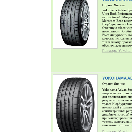
Страна: Япония
Yokohama Advan Spo
Ultra High Performa
автомобилей. Модел
Mercedes-Benz в нау
Нюрбургринга. Осно
Отличную сбалансир
поверхности; Стаби
Высокий уровень ко
качество исполнени
тщательному проект
обеспечивает исклю
Размеры Yokoham
YOKOHAMA AD
Страна: Япония
Yokohama Advan Spo
модель летних шин к
для премиальных спо
результатом интенс
трассе Нюрбургринг
показателей управл
асимметричным рису
дизайном, который 
при маневрировании
уделено конструкци
канавками, что знач
Размеры Yokoham