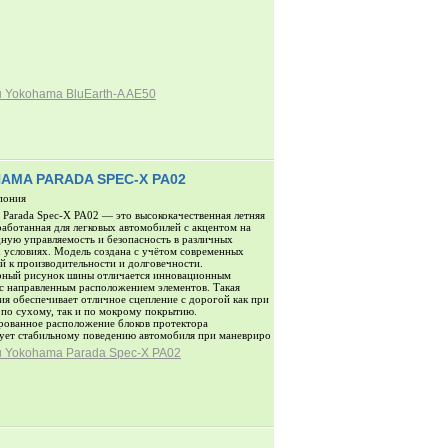
 Yokohama BluEarth-A AE50
AMA PARADA SPEC-X PA02
пония
Parada Spec-X PA02 — это высококачественная летняя
работанная для легковых автомобилей с акцентом на
ную управляемость и безопасность в различных
условиях. Модель создана с учётом современных
й к производительности и долговечности.
рный рисунок шины отличается инновационным
с направленным расположением элементов. Такая
ия обеспечивает отличное сцепление с дорогой как при
по сухому, так и по мокрому покрытию.
ованное расположение блоков протектора
ует стабильному поведению автомобиля при маневриро
 Yokohama Parada Spec-X PA02