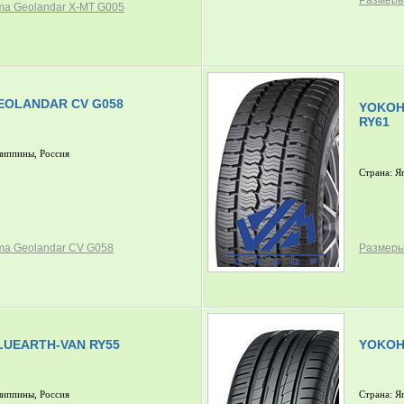
Размеры
a Geolandar X-MT G005
OLANDAR CV G058
YOKOH
RY61
липпины, Россия
Страна: Я
a Geolandar CV G058
Размеры
UEARTH-VAN RY55
YOKOH
липпины, Россия
Страна: Я