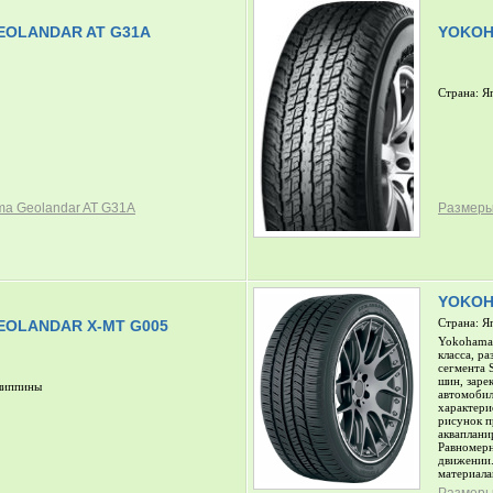
OLANDAR AT G31A
YOKOH
Страна: Я
a Geolandar AT G31A
Размеры
YOKOH
Страна: Я
OLANDAR X-MT G005
Yokohama 
класса, р
сегмента 
шин, заре
липпины
автомобил
характер
рисунок п
акваплани
Равномерн
движении.
материала