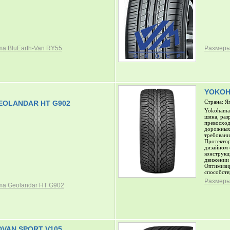
a BluEarth-Van RY55
Размеры
YOKOH
Страна: Я
OLANDAR HT G902
Yokohama 
шина, раз
превосход
дорожных 
требовани
Протекто
дизайном 
конструкц
движении 
Оптимизир
способств
Размеры
a Geolandar HT G902
VAN SPORT V105