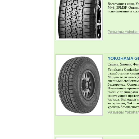
Всесезонная шина Y
M+S, 3PMSF. Оптима
использования в юж
Размеры Yokoham
YOKOHAMA GE
Страна: Япония, Фи
Yokohama Geolandar
разработанная специ
Модель отличается 
сцепными свойствам
бездорожье. Основн
Всесезонное примен
смеси с полимерами
конструкцию протек
каркаса. Благодаря 
материалам, Yokoha
уровень безопаснос
Размеры Yokoham