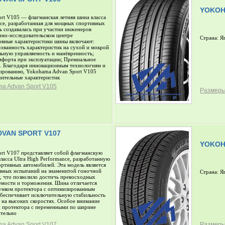
YOKOH
rt V105 — флагманская летняя шина класса
nce, разработанная для мощных спортивных
ь создавалась при участии инженеров
чно-исследовательском центре
Страна: Я
вные характеристики шины включают:
ованность характеристик на сухой и мокрой
льную управляемость и манёвренность;
мфорта при эксплуатации; Премиальное
я. Благодаря инновационным технологиям и
ированию, Yokohama Advan Sport V105
чительные характеристик
a Advan Sport V105
Размеры
VAN SPORT V107
YOKOH
rt V107 представляет собой флагманскую
ласса Ultra High Performance, разработанную
ртивных автомобилей. Эта модель является
ивных испытаний на знаменитой гоночной
Страна: Я
, что позволило достичь превосходных
яемости и торможения. Шина отличается
нком протектора с оптимизированным
обеспечивает исключительную стабильность
 на высоких скоростях. Особое внимание
и протектора с переменными по ширине
ительно
a Advan Sport V107
Размеры