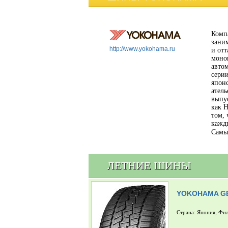
Комп
заним
http://www.yokohama.ru
и отт
моно
автом
сери
япон
атель
выпу
как 
том,
кажд
Самы
ЛЕТНИЕ ШИНЫ
YOKOHAMA GE
Страна: Япония, Фи