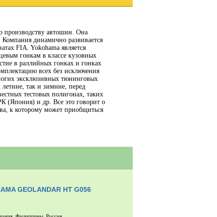
о производству автошин. Она
е. Компания динамично развивается
атах FIA. Yokohama является
евым гонкам в классе кузовных
стие в раллийных гонках и гонках
мплектацию всех без исключения
многих эксклюзивных тюнинговых
 летние, так и зимние, перед
вестных тестовых полигонах, таких
 (Япония) и др. Все это говорит о
тва, к которому может приобщиться
AMA GEOLANDAR HT G056
пония, Филиппины, Россия