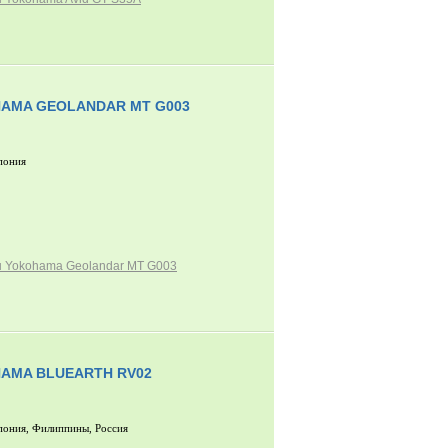
AMA GEOLANDAR MT G003
пония
 Yokohama Geolandar MT G003
AMA BLUEARTH RV02
пония, Филиппины, Россия