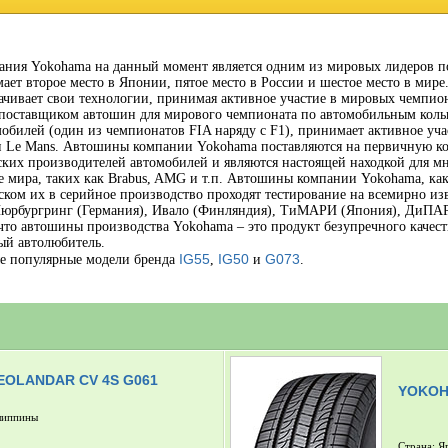
ания Yokohama на данный момент является одним из мировых лидеров п
ает второе место в Японии, пятое место в России и шестое место в мир
ачивает свои технологии, принимая активное участие в мировых чемпион
поставщиком автошин для мирового чемпионата по автомобильным кольц
обилей (один из чемпионатов FIA наряду с F1), принимает активное уча
и Le Mans. Автошины компании Yokohama поставляются на первичную ко
ских производителей автомобилей и являются настоящей находкой для 
е мира, таких как Brabus, AMG и т.п. Автошины компании Yokohama, как
ском их в серийное производство проходят тестирование на всемирно из
Нюрбургринг (Германия), Ивало (Финляндия), ТиМАРИ (Япония), ДиПАРК
 что автошины производства Yokohama – это продукт безупречного качес
ый автолюбитель.
IG55
IG50
G073
е популярные модели бренда
,
и
.
OLANDAR CV 4S G061
YOKOH
липпины
Страна: Я