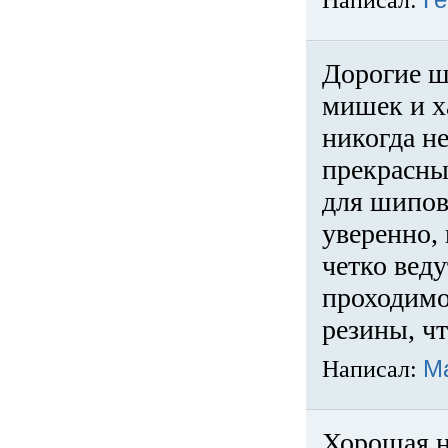
Написал:
Ге
Дорогие ш
мишек и х
никогда не
прекрасны
для шипов
уверенно,
четко веду
проходимо
резины, ч
Написал:
М
Хорошая н