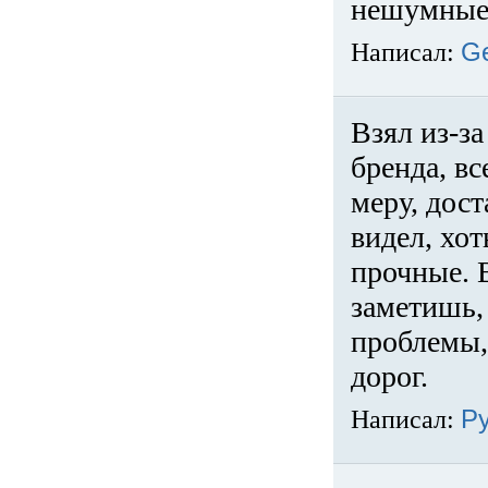
нешумные 
Написал:
G
Взял из-за
бренда, вс
меру, дос
видел, хо
прочные. 
заметишь, 
проблемы,
дорог.
Написал:
Р