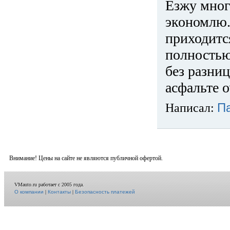
Езжу много
экономлю.
приходится
полностью
без разниц
асфальте о
Написал:
П
Внимание! Цены на сайте не являются публичной офертой.
VMauto.ru работает с 2005 года.
О компании
|
Контакты
|
Безопасность платежей