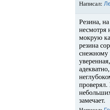
Написал:
Л
Резина, на
несмотря 
мокрую ка
резина сор
снежному 
уверенная
адекватно,
неглубоко
проверял. 
небольших
замечает.