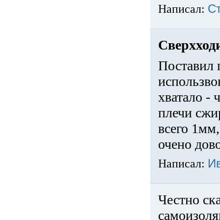
Написал:
С
Сверхход
Поставил 
использвов
хватало -
плечи сжи
всего 1мм,
очено дов
Написал:
И
Честно ска
самоизоля