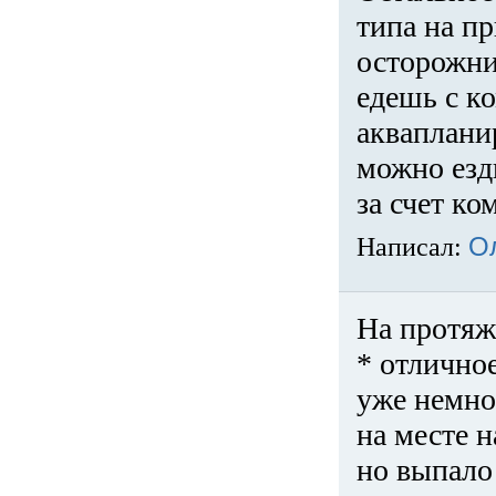
типа на пр
осторожни
едешь с к
акваплани
можно езди
за счет ко
Написал:
О
На протяж
* отличное
уже немно
на месте 
но выпало 