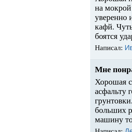
на мокрой
уверенно 
кафй. Чуть
боятся уда
Написал:
И
Мне понр
Хорошая с
асфальту г
грунтовки.
больших ра
машину то
Написал:
Д