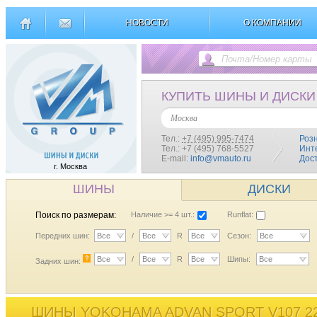
НОВОСТИ
О КОМПАНИИ
КУПИТЬ ШИНЫ И ДИСКИ
Москва
Тел.:
+7 (495) 995-7474
Роз
Тел.: +7 (495) 768-5527
Инт
E-mail:
info@vmauto.ru
Дос
г. Москва
ШИНЫ
ДИСКИ
Поиск по размерам:
Наличие >= 4 шт.:
Runflat:
Передних шин:
Все
/
Все
R
Все
Сезон:
Все
?
Все
/
Все
R
Все
Шипы:
Все
Задних шин:
ШИНЫ YOKOHAMA ADVAN SPORT V107 22