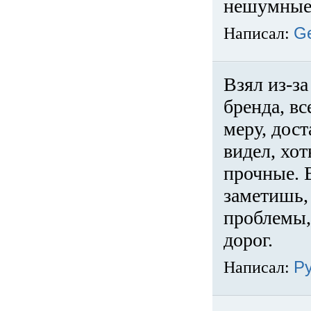
нешумные 
Написал:
G
Взял из-за
бренда, вс
меру, дос
видел, хо
прочные. 
заметишь, 
проблемы,
дорог.
Написал:
Р