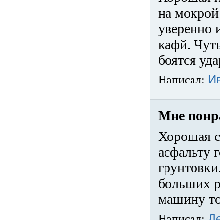
на мокрой
уверенно 
кафй. Чуть
боятся уда
Написал:
И
Мне понр
Хорошая с
асфальту г
грунтовки.
больших ра
машину то
Написал:
Д