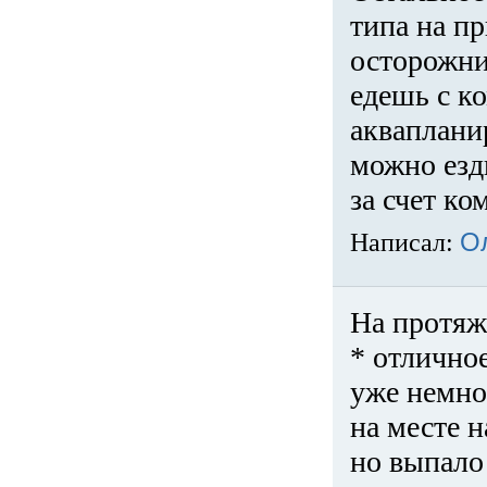
типа на пр
осторожни
едешь с к
акваплани
можно езди
за счет ко
Написал:
О
На протяж
* отличное
уже немно
на месте 
но выпало 