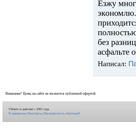
Езжу много
экономлю.
приходится
полностью
без разниц
асфальте о
Написал:
П
Внимание! Цены на сайте не являются публичной офертой.
VMauto.ru работает с 2005 года.
О компании
|
Контакты
|
Безопасность платежей