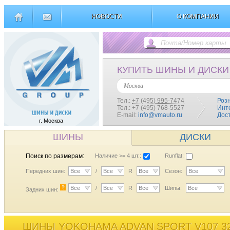
НОВОСТИ
О КОМПАНИИ
КУПИТЬ ШИНЫ И ДИСКИ
Москва
Тел.:
+7 (495) 995-7474
Роз
Тел.: +7 (495) 768-5527
Инт
E-mail:
info@vmauto.ru
Дос
г. Москва
ШИНЫ
ДИСКИ
Поиск по размерам:
Наличие >= 4 шт.:
Runflat:
Передних шин:
Все
/
Все
R
Все
Сезон:
Все
?
Все
/
Все
R
Все
Шипы:
Все
Задних шин:
ШИНЫ YOKOHAMA ADVAN SPORT V107 32