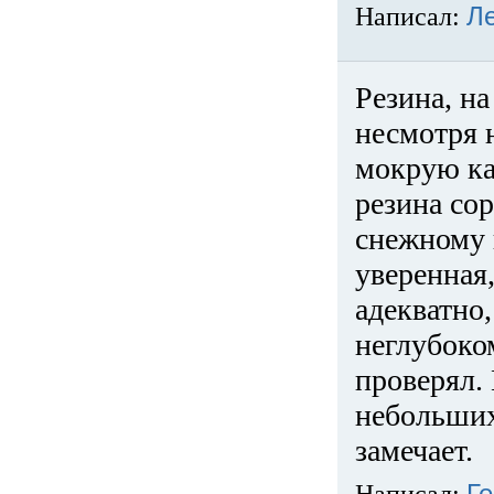
Написал:
Л
Резина, на
несмотря 
мокрую ка
резина сор
снежному 
уверенная
адекватно,
неглубоко
проверял. 
небольших
замечает.