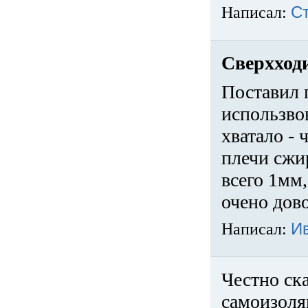
Написал:
С
Сверхход
Поставил 
использвов
хватало -
плечи сжи
всего 1мм,
очено дов
Написал:
И
Честно ска
самоизоля