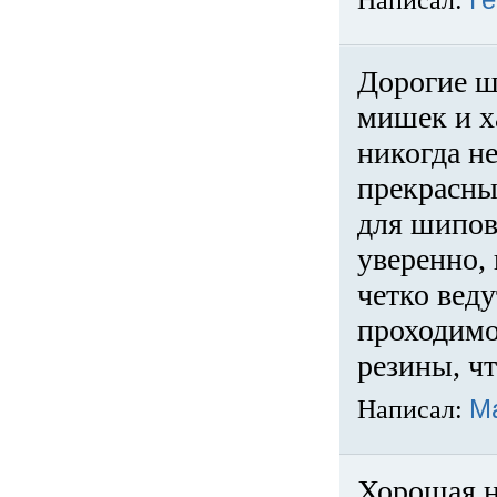
Написал:
Ге
Дорогие ш
мишек и х
никогда не
прекрасны
для шипов
уверенно,
четко веду
проходимо
резины, ч
Написал:
М
Хорошая н