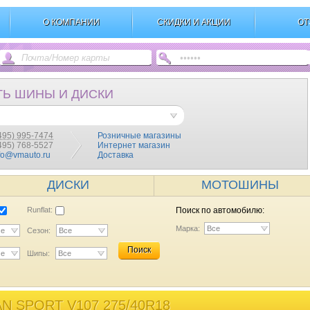
О КОМПАНИИ
СКИДКИ И АКЦИИ
ОТ
ТЬ ШИНЫ И ДИСКИ
495) 995-7474
Розничные магазины
(495) 768-5527
Интернет магазин
fo@vmauto.ru
Доставка
ДИСКИ
МОТОШИНЫ
Runflat:
Поиск по автомобилю:
Марка:
Все
се
Сезон:
Все
Поиск
се
Шипы:
Все
 SPORT V107 275/40R18