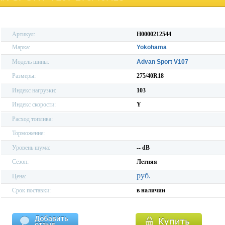
Артикул:
H0000212544
Марка:
Yokohama
Модель шины:
Advan Sport V107
Размеры:
275/40R18
Индекс нагрузки:
103
Индекс скорости:
Y
Расход топлива:
Торможение:
Уровень шума:
-- dB
Сезон:
Летняя
руб.
Цена:
Срок поставки:
в наличии