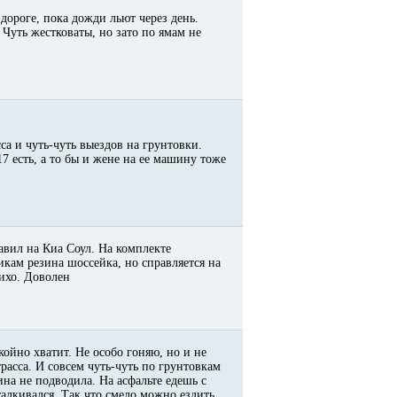
дороге, пока дожди льют через день.
 Чуть жестковаты, но зато по ямам не
са и чуть-чуть выездов на грунтовки.
7 есть, а то бы и жене на ее машину тоже
авил на Киа Соул. На комплекте
икам резина шоссейка, но справляется на
тихо. Доволен
койно хватит. Не особо гоняю, но и не
расса. И совсем чуть-чуть по грунтовкам
на не подводила. На асфальте едешь с
алкивался. Так что смело можно ездить