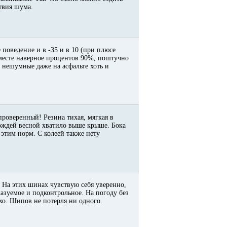
ствия шума.
 поведение и в -35 и в 10 (при плюсе
месте наверное процентов 90%, поштучно
 * нешумные даже на асфальте хоть и
 проверенный! Резина тихая, мягкая в
дождей весной хватило выше крыше. Бока
этим норм. С колеей также нету
 На этих шинах чувствую себя уверенно,
казуемое и подконтрольное. На погоду без
тихо. Шипов не потерля ни одного.