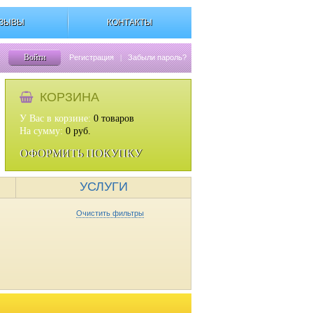
ЗЫВЫ
КОНТАКТЫ
Войти
Регистрация
|
Забыли пароль?
КОРЗИНА
У Вас в корзине:
0
товаров
На сумму:
0
руб.
ОФОРМИТЬ ПОКУПКУ
УСЛУГИ
Очистить фильтры