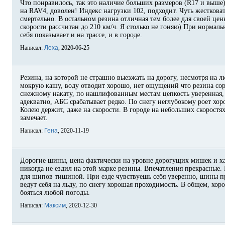
Что понравилось, так это наличие больших размеров (R17 и выше
на RAV4, доволен! Индекс нагрузки 102, подходит. Чуть жестковат
смертельно. В остальном резина отличная тем более для своей цены
скорости рассчитан до 210 км/ч. Я столько не гоняю) При нормал
себя показывает и на трассе, и в городе.
Написал:
Леха
, 2020-06-25
Резина, на которой не страшно выезжать на дорогу, несмотря на 
мокрую кашу, воду отводит хорошо, нет ощущений что резина сор
снежному накату, по нашлифованным местам цепкость уверенная,
адекватно, АБС срабатывает редко. По снегу неглубокому роет хо
Колею держит, даже на скорости. В городе на небольших скоростя
замечает.
Написал:
Гена
, 2020-11-19
Дорогие шины, цена фактически на уровне дорогущих мишек и ха
никогда не ездил на этой марке резины. Впечатления прекрасные.
для шипов тишиной. При езде чувствуешь себя уверенно, шины пр
ведут себя на льду, по снегу хорошая проходимость. В общем, хо
бояться любой погоды.
Написал:
Максим
, 2020-12-30