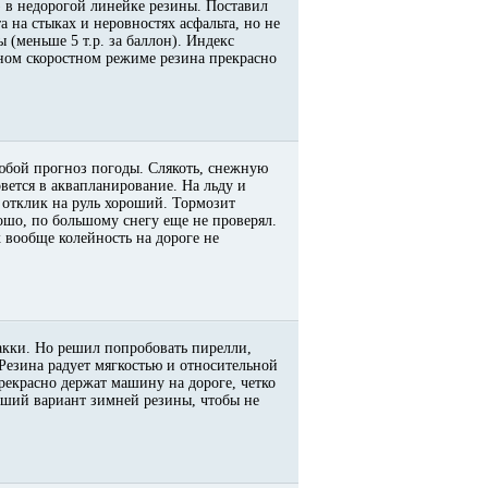
) в недорогой линейке резины. Поставил
а на стыках и неровностях асфальта, но не
 (меньше 5 т.р. за баллон). Индекс
ьном скоростном режиме резина прекрасно
любой прогноз погоды. Слякоть, снежную
вется в аквапланирование. На льду и
 отклик на руль хороший. Тормозит
рошо, по большому снегу еще не проверял.
х вообще колейность на дороге не
кки. Но решил попробовать пирелли,
 Резина радует мягкостью и относительной
екрасно держат машину на дороге, четко
роший вариант зимней резины, чтобы не