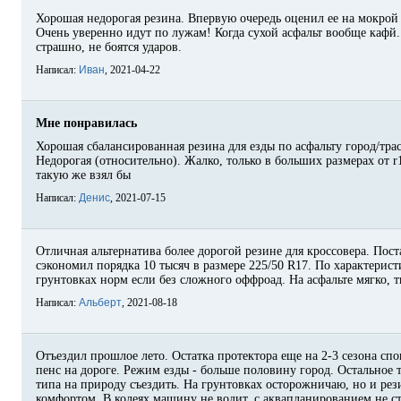
Хорошая недорогая резина. Впервую очередь оценил ее на мокрой 
Очень уверенно идут по лужам! Когда сухой асфальт вообще кафй.
страшно, не боятся ударов.
Написал:
Иван
, 2021-04-22
Мне понравилась
Хорошая сбалансированная резина для езды по асфальту город/трас
Недорогая (относительно). Жалко, только в больших размерах от r1
такую же взял бы
Написал:
Денис
, 2021-07-15
Отличная альтернатива более дорогой резине для кроссовера. Пост
сэкономил порядка 10 тысяч в размере 225/50 R17. По характерист
грунтовках норм если без сложного оффроад. На асфальте мягко, 
Написал:
Альберт
, 2021-08-18
Отъездил прошлое лето. Остатка протектора еще на 2-3 сезона спо
пенс на дороге. Режим езды - больше половину город. Остальное т
типа на природу съездить. На грунтовках осторожничаю, но и рези
комфортом. В колеях машину не водит, с аквапланированием не ст