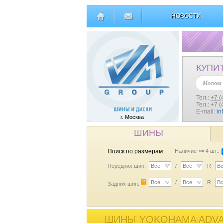
НОВОСТИ
КУПИ
Москва
Тел.:
+7 (
Тел.: +7 
E-mail:
in
г. Москва
ШИНЫ
Поиск по размерам:
Наличие >= 4 шт.:
Передних шин:
Все
/
Все
R
В
?
Все
/
Все
R
В
Задних шин:
ШИНЫ YOKOHAMA ADVAN