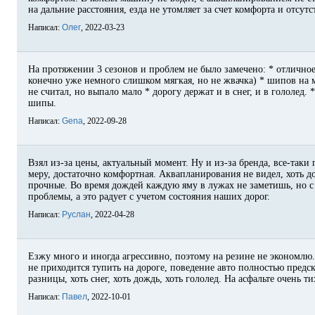
на дальние расстояния, езда не утомляет за счет комфорта и отсут
Написал:
Олег
, 2022-03-23
На протяжении 3 сезонов и проблем не было замечено: * отличное
конечно уже немного слишком мягкая, но не жвачка) * шипов на 
не считал, но выпало мало * дорогу держат и в снег, и в гололед.
шипы.
Написал:
Gena
, 2022-09-28
Взял из-за цены, актуальный момент. Ну и из-за бренда, все-таки
меру, достаточно комфортная. Аквапланирования не видел, хоть 
прочные. Во время дождей каждую яму в лужах не заметишь, но с 
проблемы, а это радует с учетом состояния наших дорог.
Написал:
Руслан
, 2022-04-28
Езжу много и иногда агрессивно, поэтому на резине не экономлю.
не приходится тупить на дороге, поведение авто полностью предс
разницы, хоть снег, хоть дождь, хоть гололед. На асфальте очень 
Написал:
Павел
, 2022-10-01