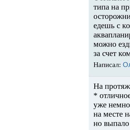
типа на пр
осторожни
едешь с к
акваплани
можно езди
за счет ко
Написал:
О
На протяж
* отличное
уже немно
на месте 
но выпало 