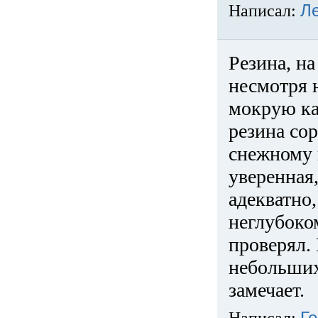
Написал:
Л
Резина, на
несмотря 
мокрую ка
резина сор
снежному 
уверенная
адекватно,
неглубоко
проверял. 
небольших
замечает.