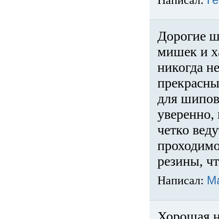
Написал:
Ге
Дорогие ш
мишек и х
никогда не
прекрасны
для шипов
уверенно,
четко веду
проходимо
резины, ч
Написал:
М
Хорошая н