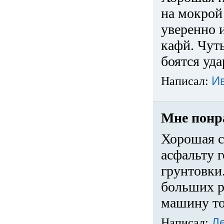
на мокрой
уверенно 
кафй. Чуть
боятся уда
Написал:
И
Мне понр
Хорошая с
асфальту г
грунтовки.
больших ра
машину то
Написал:
Д