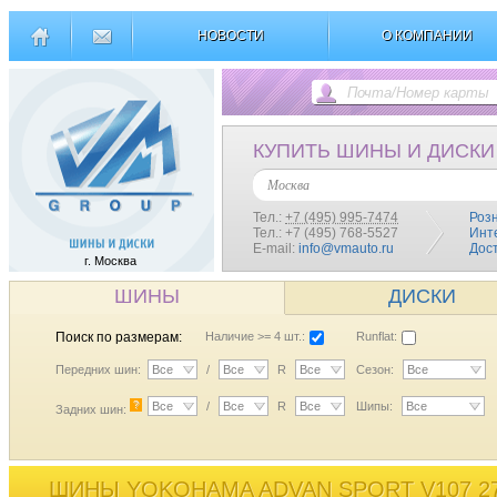
НОВОСТИ
О КОМПАНИИ
КУПИТЬ ШИНЫ И ДИСКИ
Москва
Тел.:
+7 (495) 995-7474
Роз
Тел.: +7 (495) 768-5527
Инт
E-mail:
info@vmauto.ru
Дос
г. Москва
ШИНЫ
ДИСКИ
Поиск по размерам:
Наличие >= 4 шт.:
Runflat:
Передних шин:
Все
/
Все
R
Все
Сезон:
Все
?
Все
/
Все
R
Все
Шипы:
Все
Задних шин:
ШИНЫ YOKOHAMA ADVAN SPORT V107 27