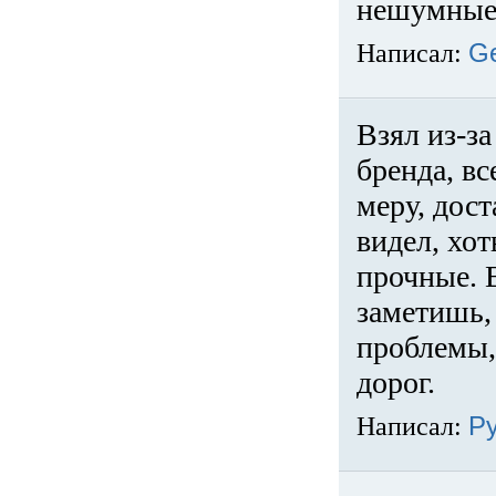
нешумные 
Написал:
G
Взял из-за
бренда, вс
меру, дос
видел, хо
прочные. 
заметишь, 
проблемы,
дорог.
Написал:
Р