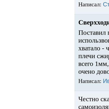
Написал:
С
Сверхход
Поставил 
использвов
хватало -
плечи сжи
всего 1мм,
очено дов
Написал:
И
Честно ска
самоизоля