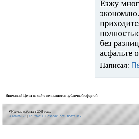
Езжу много
экономлю.
приходится
полностью
без разниц
асфальте о
Написал:
П
Внимание! Цены на сайте не являются публичной офертой.
VMauto.ru работает с 2005 года.
О компании
|
Контакты
|
Безопасность платежей