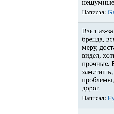
нешумные 
Написал:
G
Взял из-за
бренда, вс
меру, дос
видел, хо
прочные. 
заметишь, 
проблемы,
дорог.
Написал:
Р