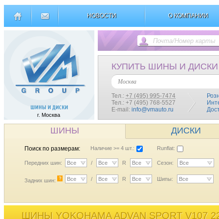
НОВОСТИ
О КОМПАНИИ
КУПИТЬ ШИНЫ И ДИСКИ
Москва
Тел.:
+7 (495) 995-7474
Роз
Тел.: +7 (495) 768-5527
Инт
E-mail:
info@vmauto.ru
Дос
г. Москва
ШИНЫ
ДИСКИ
Поиск по размерам:
Наличие >= 4 шт.:
Runflat:
Передних шин:
Все
/
Все
R
Все
Сезон:
Все
?
Все
/
Все
R
Все
Шипы:
Все
Задних шин:
ШИНЫ YOKOHAMA ADVAN SPORT V107 22