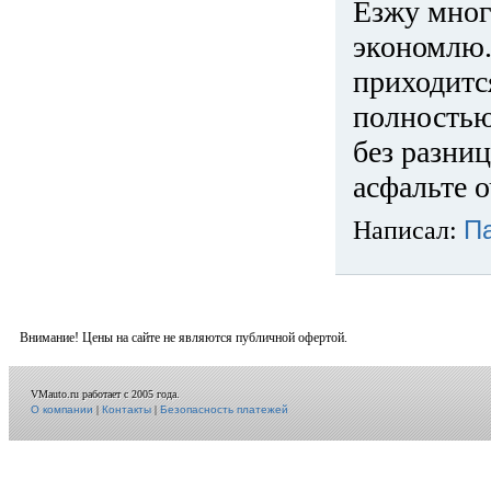
Езжу много
экономлю.
приходится
полностью
без разниц
асфальте о
Написал:
П
Внимание! Цены на сайте не являются публичной офертой.
VMauto.ru работает с 2005 года.
О компании
|
Контакты
|
Безопасность платежей