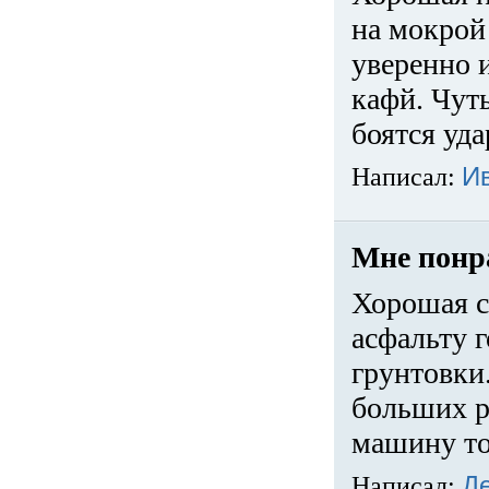
на мокрой
уверенно 
кафй. Чуть
боятся уда
Написал:
И
Мне понр
Хорошая с
асфальту г
грунтовки.
больших ра
машину то
Написал:
Д