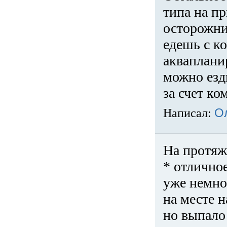
типа на пр
осторожни
едешь с к
акваплани
можно езди
за счет ко
Написал:
О
На протяж
* отличное
уже немно
на месте 
но выпало 