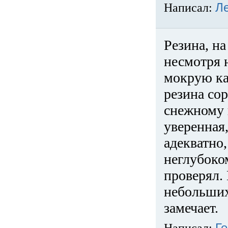
Написал:
Л
Резина, на
несмотря 
мокрую ка
резина сор
снежному 
уверенная
адекватно,
неглубоко
проверял. 
небольших
замечает.