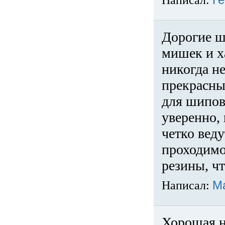
Написал:
Ге
Дорогие ш
мишек и х
никогда не
прекрасны
для шипов
уверенно,
четко веду
проходимо
резины, ч
Написал:
М
Хорошая н