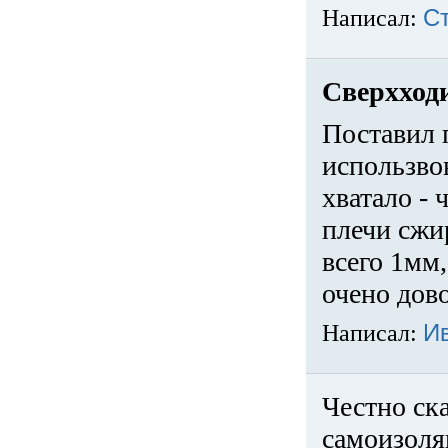
Написал:
С
Сверхход
Поставил 
использвов
хватало -
плечи сжи
всего 1мм,
очено дов
Написал:
И
Честно ска
самоизоля