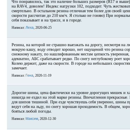
Что понравилось, так это наличие больших размеров (R17 и выше
на RAV4, доволен! Индекс нагрузки 102, подходит. Чуть жестковат
смертельно. В остальном резина отличная тем более для своей цены
скорости рассчитан до 210 км/ч. Я столько не гоняю) При нормал
себя показывает и на трассе, и в городе.
Написал:
Леха
, 2020-06-25
Резина, на которой не страшно выезжать на дорогу, несмотря на 
мокрую кашу, воду отводит хорошо, нет ощущений что резина сор
снежному накату, по нашлифованным местам цепкость уверенная,
адекватно, АБС срабатывает редко. По снегу неглубокому роет хо
Колею держит, даже на скорости. В городе на небольших скоростя
замечает.
Написал:
Гена
, 2020-11-19
Дорогие шины, цена фактически на уровне дорогущих мишек и ха
никогда не ездил на этой марке резины. Впечатления прекрасные.
для шипов тишиной. При езде чувствуешь себя уверенно, шины пр
ведут себя на льду, по снегу хорошая проходимость. В общем, хо
бояться любой погоды.
Написал:
Максим
, 2020-12-30