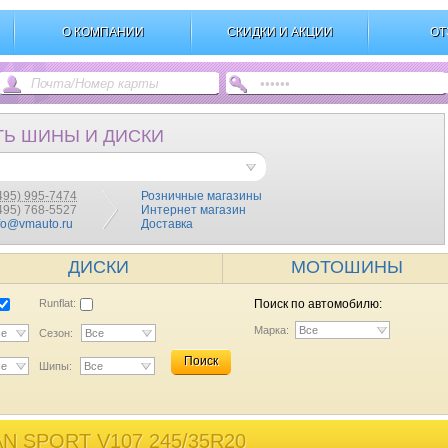
О КОМПАНИИ
СКИДКИ И АКЦИИ
ОТ
ТЬ ШИНЫ И ДИСКИ
495) 995-7474
Розничные магазины
(495) 768-5527
Интернет магазин
fo@vmauto.ru
Доставка
ДИСКИ
МОТОШИНЫ
Runflat:
Поиск по автомобилю:
Марка:
Все
се
Сезон:
Все
Поиск
се
Шипы:
Все
 SPORT V107 245/35R20