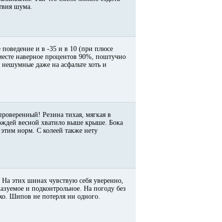
ствия шума.
 поведение и в -35 и в 10 (при плюсе
месте наверное процентов 90%, поштучно
 * нешумные даже на асфальте хоть и
 проверенный! Резина тихая, мягкая в
дождей весной хватило выше крыше. Бока
этим норм. С колеей также нету
 На этих шинах чувствую себя уверенно,
казуемое и подконтрольное. На погоду без
тихо. Шипов не потерля ни одного.