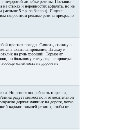
) в недорогой линейке резины. Поставил
а на стыках и неровностях асфальта, но не
 (меньше 5 т.р. за баллон). Индекс
ьном скоростном режиме резина прекрасно
любой прогноз погоды. Слякоть, снежную
вется в аквапланирование. На льду и
 отклик на руль хороший. Тормозит
рошо, по большому снегу еще не проверял.
х вообще колейность на дороге не
кки. Но решил попробовать пирелли,
 Резина радует мягкостью и относительной
екрасно держат машину на дороге, четко
роший вариант зимней резины, чтобы не