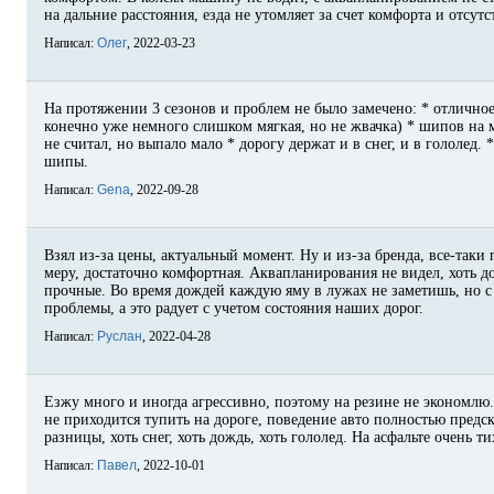
на дальние расстояния, езда не утомляет за счет комфорта и отсут
Написал:
Олег
, 2022-03-23
На протяжении 3 сезонов и проблем не было замечено: * отличное
конечно уже немного слишком мягкая, но не жвачка) * шипов на 
не считал, но выпало мало * дорогу держат и в снег, и в гололед.
шипы.
Написал:
Gena
, 2022-09-28
Взял из-за цены, актуальный момент. Ну и из-за бренда, все-таки
меру, достаточно комфортная. Аквапланирования не видел, хоть 
прочные. Во время дождей каждую яму в лужах не заметишь, но с 
проблемы, а это радует с учетом состояния наших дорог.
Написал:
Руслан
, 2022-04-28
Езжу много и иногда агрессивно, поэтому на резине не экономлю.
не приходится тупить на дороге, поведение авто полностью предс
разницы, хоть снег, хоть дождь, хоть гололед. На асфальте очень 
Написал:
Павел
, 2022-10-01