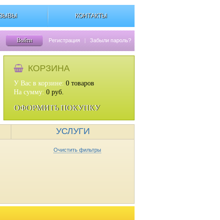
ЗЫВЫ
КОНТАКТЫ
Войти
Регистрация
|
Забыли пароль?
КОРЗИНА
У Вас в корзине:
0
товаров
На сумму:
0
руб.
ОФОРМИТЬ ПОКУПКУ
УСЛУГИ
Очистить фильтры