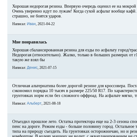
Хорошая недорогая резина. Впервую очередь оценил ее на мокрой 
Очень уверенно идут по лужам! Когда сухой асфальт вообще кафй.
страшно, не боятся ударов.
Написал:
Иван
, 2021-04-22
Мне понравилась
Хорошая сбалансированная резина для езды по асфальту город/трас
Недорогая (относительно). Жалко, только в больших размерах от r1
такую же взял бы
Написал:
Денис
, 2021-07-15
Отличная альтернатива более дорогой резине для кроссовера. Пост
сэкономил порядка 10 тысяч в размере 225/50 R17. По характерист
грунтовках норм если без сложного оффроад. На асфальте мягко, 
Написал:
Альберт
, 2021-08-18
Отъездил прошлое лето. Остатка протектора еще на 2-3 сезона спо
пенс на дороге. Режим езды - больше половину город. Остальное т
типа на природу съездить. На грунтовках осторожничаю, но и рези
комфортом. В колеях машину не водит, с аквапланированием не ст