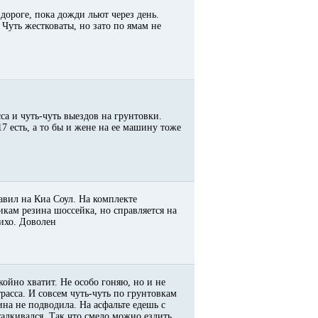
дороге, пока дожди льют через день.
 Чуть жестковаты, но зато по ямам не
са и чуть-чуть выездов на грунтовки.
7 есть, а то бы и жене на ее машину тоже
авил на Киа Соул. На комплекте
икам резина шоссейка, но справляется на
тихо. Доволен
койно хватит. Не особо гоняю, но и не
расса. И совсем чуть-чуть по грунтовкам
на не подводила. На асфальте едешь с
алкивался. Так что смело можно ездить