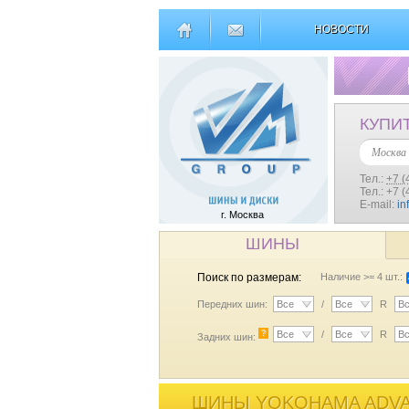
НОВОСТИ
КУПИ
Москва
Тел.:
+7 (
Тел.: +7 
E-mail:
in
г. Москва
ШИНЫ
Поиск по размерам:
Наличие >= 4 шт.:
Передних шин:
Все
/
Все
R
В
?
Все
/
Все
R
В
Задних шин:
ШИНЫ YOKOHAMA ADVAN