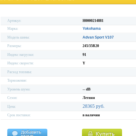
Артикул:
H0000214881
Марка:
Yokohama
Модель шины:
Advan Sport V107
Размеры:
245/35R20
Индекс нагрузки:
91
Индекс скорости:
Y
Расход топлива:
Торможение:
Уровень шума:
-- dB
Сезон:
Летняя
28365 руб.
Цена:
Срок поставки:
в наличии