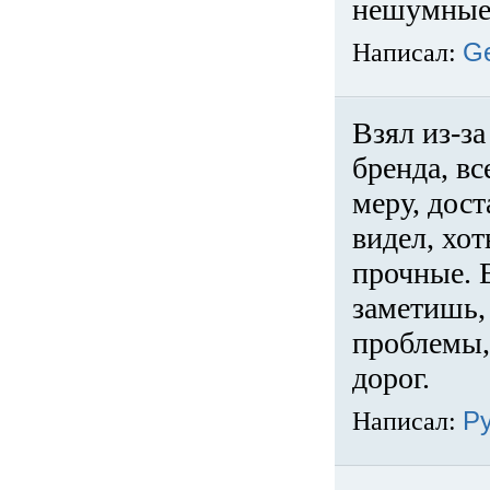
нешумные 
Написал:
G
Взял из-за
бренда, вс
меру, дос
видел, хо
прочные. 
заметишь, 
проблемы,
дорог.
Написал:
Р