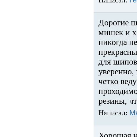
Написал:
Ге
Дорогие ш
мишек и х
никогда не
прекрасны
для шипов
уверенно,
четко веду
проходимо
резины, ч
Написал:
М
Хорошая н