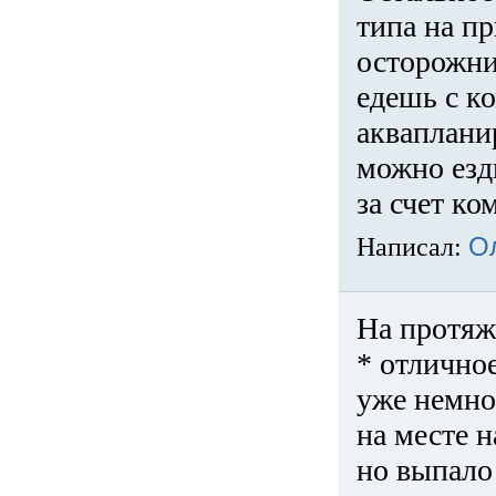
типа на пр
осторожни
едешь с к
акваплани
можно езди
за счет ко
Написал:
О
На протяж
* отличное
уже немно
на месте 
но выпало 