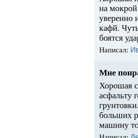
на мокрой
уверенно 
кафй. Чуть
боятся уда
Написал:
И
Мне понр
Хорошая с
асфальту г
грунтовки.
больших ра
машину то
Написал:
Д