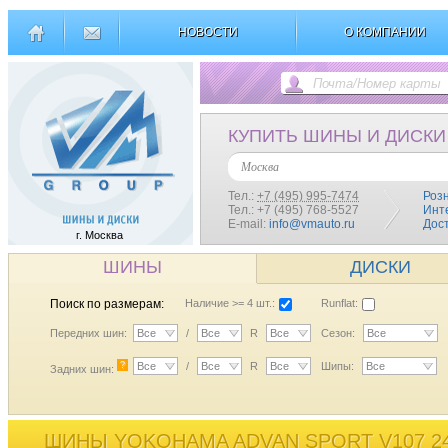
НОВОСТИ
О КОМПАНИИ
КУПИТЬ ШИНЫ И ДИСКИ
Москва
Тел.:
+7 (495) 995-7474
Роз
Тел.: +7 (495) 768-5527
Инт
E-mail:
info@vmauto.ru
Дос
г. Москва
ШИНЫ
ДИСКИ
Поиск по размерам:
Наличие >= 4 шт.:
Runflat:
Передних шин:
Все
/
Все
R
Все
Сезон:
Все
?
Все
/
Все
R
Все
Шипы:
Все
Задних шин:
ШИНЫ YOKOHAMA ADVAN SPORT V107 24