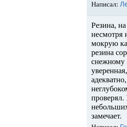
Написал:
Л
Резина, на
несмотря 
мокрую ка
резина сор
снежному 
уверенная
адекватно,
неглубоко
проверял. 
небольших
замечает.