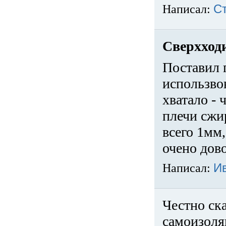
Написал:
С
Сверхход
Поставил 
использвов
хватало -
плечи сжи
всего 1мм,
очено дов
Написал:
И
Честно ска
самоизоля