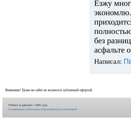
Езжу много
экономлю.
приходится
полностью
без разниц
асфальте о
Написал:
П
Внимание! Цены на сайте не являются публичной офертой.
VMauto.ru работает с 2005 года.
О компании
|
Контакты
|
Безопасность платежей