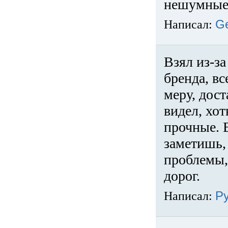
нешумные 
Написал:
G
Взял из-за
бренда, вс
меру, дос
видел, хо
прочные. 
заметишь, 
проблемы,
дорог.
Написал:
Р