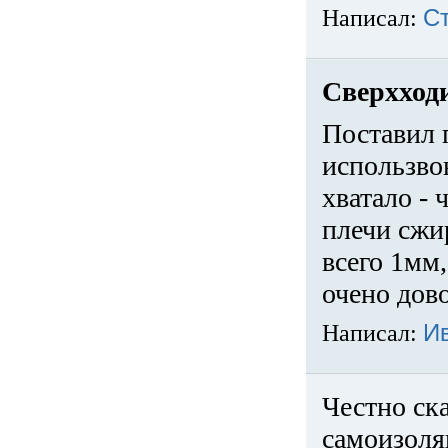
Написал:
С
Сверхход
Поставил 
использвов
хватало -
плечи сжи
всего 1мм,
очено дов
Написал:
И
Честно ска
самоизоля