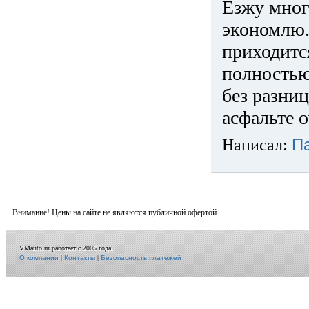
Езжу много
экономлю.
приходится
полностью
без разниц
асфальте о
Написал:
П
Внимание! Цены на сайте не являются публичной офертой.
VMauto.ru работает с 2005 года.
О компании
|
Контакты
|
Безопасность платежей