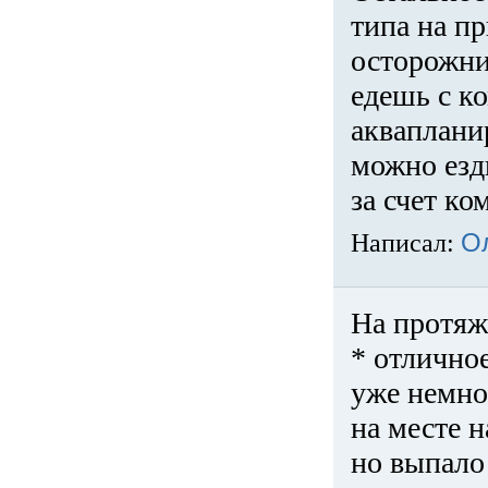
типа на пр
осторожни
едешь с к
акваплани
можно езди
за счет ко
Написал:
О
На протяж
* отличное
уже немно
на месте 
но выпало 