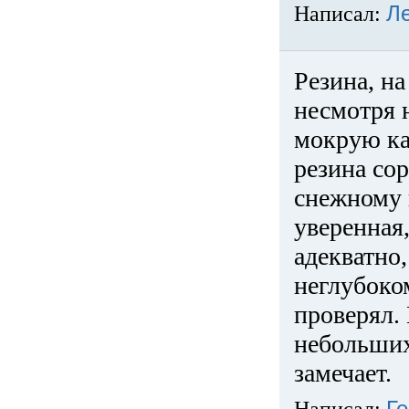
Написал:
Л
Резина, на
несмотря 
мокрую ка
резина сор
снежному 
уверенная
адекватно,
неглубоко
проверял. 
небольших
замечает.