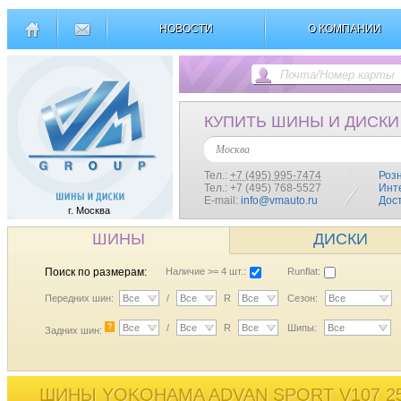
НОВОСТИ
О КОМПАНИИ
КУПИТЬ ШИНЫ И ДИСКИ
Москва
Тел.:
+7 (495) 995-7474
Роз
Тел.: +7 (495) 768-5527
Инт
E-mail:
info@vmauto.ru
Дос
г. Москва
ШИНЫ
ДИСКИ
Поиск по размерам:
Наличие >= 4 шт.:
Runflat:
Передних шин:
Все
/
Все
R
Все
Сезон:
Все
?
Все
/
Все
R
Все
Шипы:
Все
Задних шин:
ШИНЫ YOKOHAMA ADVAN SPORT V107 25