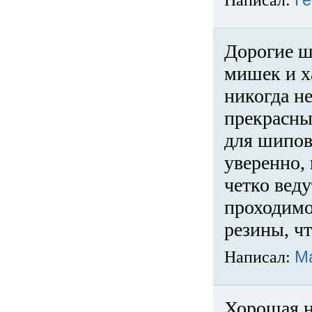
Написал:
Ге
Дорогие ш
мишек и х
никогда не
прекрасны
для шипов
уверенно,
четко веду
проходимо
резины, ч
Написал:
М
Хорошая н