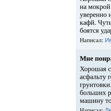
на мокрой
уверенно 
кафй. Чуть
боятся уда
Написал:
И
Мне понр
Хорошая с
асфальту г
грунтовки.
больших ра
машину то
Написал:
Д