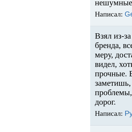
нешумные 
Написал:
G
Взял из-за
бренда, вс
меру, дос
видел, хо
прочные. 
заметишь, 
проблемы,
дорог.
Написал:
Р