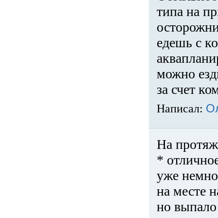
типа на пр
осторожни
едешь с к
акваплани
можно езди
за счет ко
Написал:
О
На протяж
* отличное
уже немно
на месте 
но выпало 