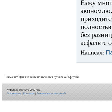
Езжу много
экономлю.
приходится
полностью
без разниц
асфальте о
Написал:
П
Внимание! Цены на сайте не являются публичной офертой.
VMauto.ru работает с 2005 года.
О компании
|
Контакты
|
Безопасность платежей