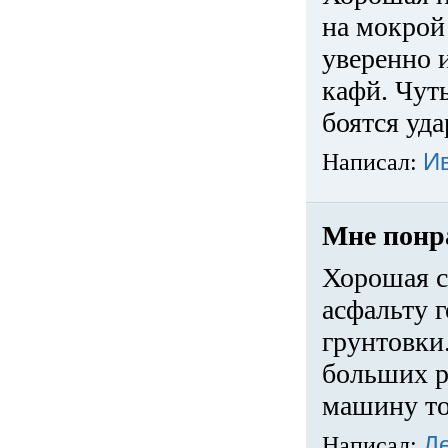
на мокрой
уверенно 
кафй. Чуть
боятся уда
Написал:
И
Мне понр
Хорошая с
асфальту г
грунтовки.
больших ра
машину то
Написал:
Д