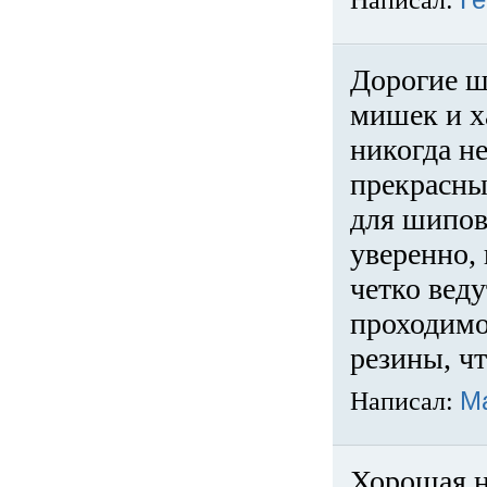
Написал:
Ге
Дорогие ш
мишек и х
никогда не
прекрасны
для шипов
уверенно,
четко веду
проходимо
резины, ч
Написал:
М
Хорошая н