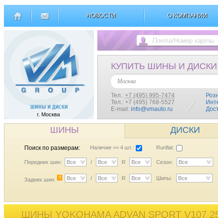
НОВОСТИ
О КОМПАНИИ
КУПИТЬ ШИНЫ И ДИСКИ
Москва
Тел.:
+7 (495) 995-7474
Роз
Тел.: +7 (495) 768-5527
Инт
E-mail:
info@vmauto.ru
Дос
г. Москва
ШИНЫ
ДИСКИ
Поиск по размерам:
Наличие >= 4 шт.:
Runflat:
Передних шин:
Все
/
Все
R
Все
Сезон:
Все
?
Все
/
Все
R
Все
Шипы:
Все
Задних шин:
ШИНЫ YOKOHAMA ADVAN SPORT V107 25