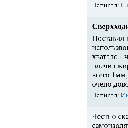
Написал:
С
Сверхход
Поставил 
использвов
хватало -
плечи сжи
всего 1мм,
очено дов
Написал:
И
Честно ска
самоизоля