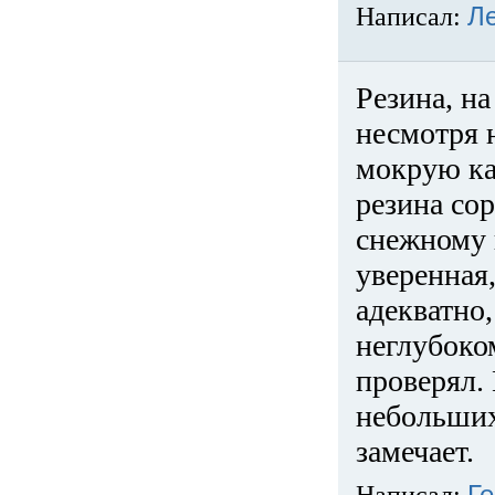
Написал:
Л
Резина, на
несмотря 
мокрую ка
резина сор
снежному 
уверенная
адекватно,
неглубоко
проверял. 
небольших
замечает.