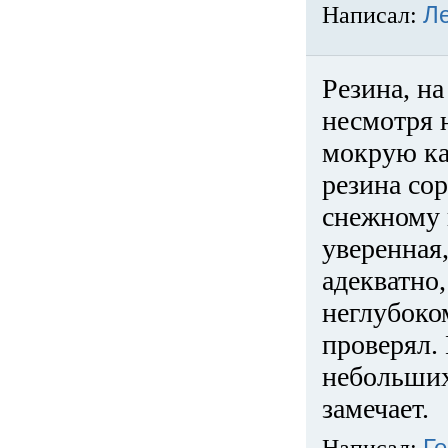
Написал:
Л
Резина, на
несмотря 
мокрую ка
резина сор
снежному 
уверенная
адекватно,
неглубоко
проверял. 
небольших
замечает.