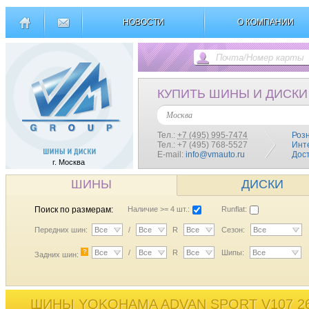
НОВОСТИ
О КОМПАНИИ
КУПИТЬ ШИНЫ И ДИСКИ
Москва
Тел.:
+7 (495) 995-7474
Роз
Тел.: +7 (495) 768-5527
Инт
E-mail:
info@vmauto.ru
Дос
г. Москва
ШИНЫ
ДИСКИ
Поиск по размерам:
Наличие >= 4 шт.:
Runflat:
Передних шин:
Все
/
Все
R
Все
Сезон:
Все
?
Все
/
Все
R
Все
Шипы:
Все
Задних шин:
ШИНЫ YOKOHAMA ADVAN SPORT V107 26