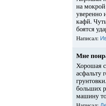
на мокрой
уверенно 
кафй. Чуть
боятся уда
Написал:
И
Мне понр
Хорошая с
асфальту г
грунтовки.
больших ра
машину то
Написал:
Д