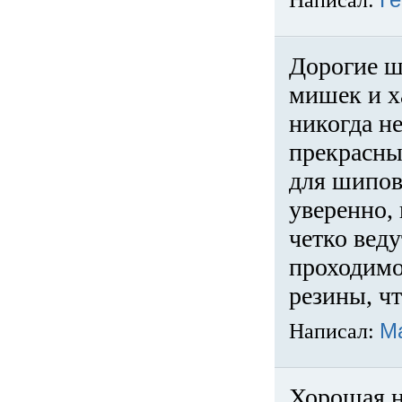
Написал:
Ге
Дорогие ш
мишек и х
никогда не
прекрасны
для шипов
уверенно,
четко веду
проходимо
резины, ч
Написал:
М
Хорошая н