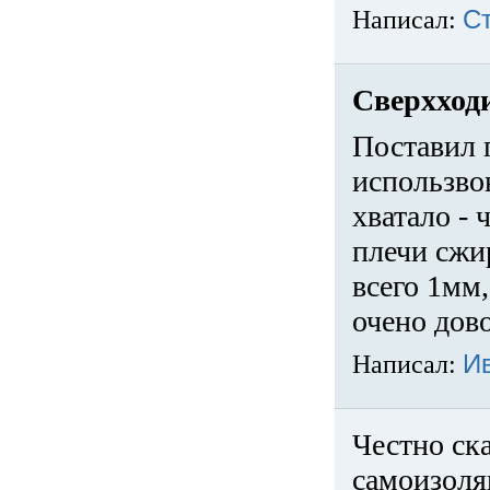
Написал:
С
Сверхход
Поставил 
использвов
хватало -
плечи сжи
всего 1мм,
очено дов
Написал:
И
Честно ска
самоизоля