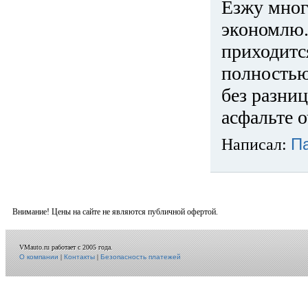
Езжу много
экономлю.
приходится
полностью
без разниц
асфальте о
Написал:
П
Внимание! Цены на сайте не являются публичной офертой.
VMauto.ru работает с 2005 года.
О компании
|
Контакты
|
Безопасность платежей