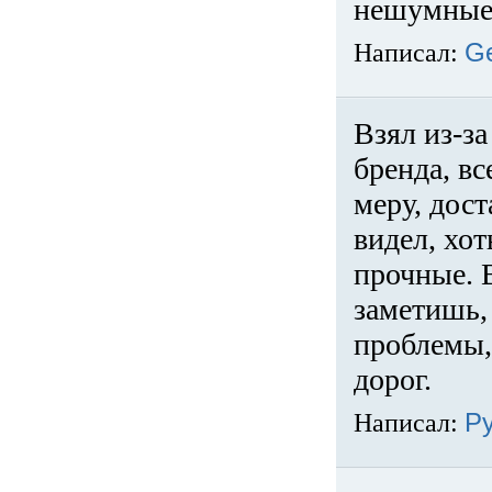
нешумные 
Написал:
G
Взял из-за
бренда, вс
меру, дос
видел, хо
прочные. 
заметишь, 
проблемы,
дорог.
Написал:
Р