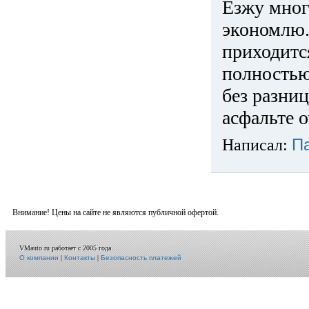
Езжу много
экономлю.
приходится
полностью
без разниц
асфальте о
Написал:
П
Внимание! Цены на сайте не являются публичной офертой.
VMauto.ru работает с 2005 года.
О компании
|
Контакты
|
Безопасность платежей