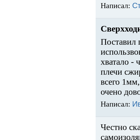
Написал:
С
Сверхход
Поставил 
использвов
хватало -
плечи сжи
всего 1мм,
очено дов
Написал:
И
Честно ска
самоизоля