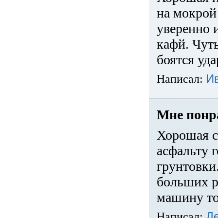
на мокрой
уверенно 
кафй. Чуть
боятся уда
Написал:
И
Мне понр
Хорошая с
асфальту г
грунтовки.
больших ра
машину то
Написал:
Д