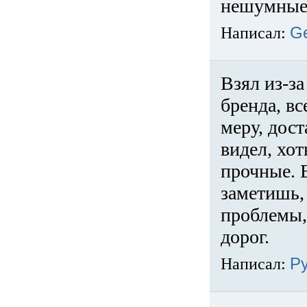
нешумные 
Написал:
G
Взял из-за
бренда, вс
меру, дос
видел, хо
прочные. 
заметишь, 
проблемы,
дорог.
Написал:
Р