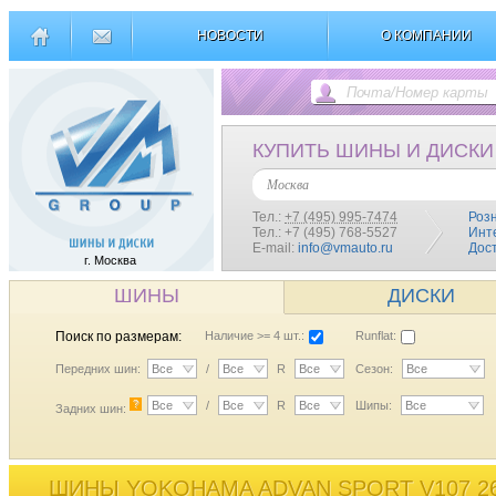
НОВОСТИ
О КОМПАНИИ
КУПИТЬ ШИНЫ И ДИСКИ
Москва
Тел.:
+7 (495) 995-7474
Роз
Тел.: +7 (495) 768-5527
Инт
E-mail:
info@vmauto.ru
Дос
г. Москва
ШИНЫ
ДИСКИ
Поиск по размерам:
Наличие >= 4 шт.:
Runflat:
Передних шин:
Все
/
Все
R
Все
Сезон:
Все
?
Все
/
Все
R
Все
Шипы:
Все
Задних шин:
ШИНЫ YOKOHAMA ADVAN SPORT V107 26