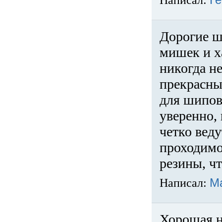
Написал:
Ге
Дорогие ш
мишек и х
никогда не
прекрасны
для шипов
уверенно,
четко веду
проходимо
резины, ч
Написал:
М
Хорошая н