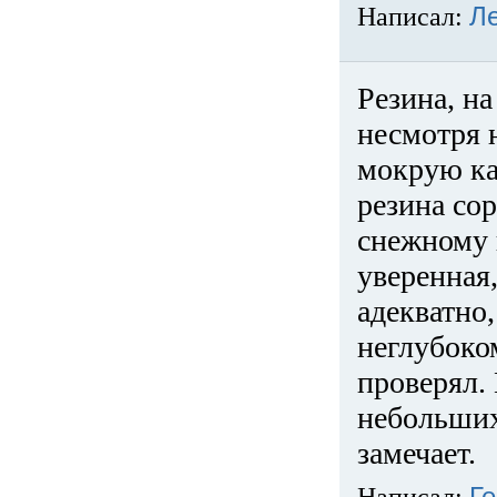
Написал:
Л
Резина, на
несмотря 
мокрую ка
резина сор
снежному 
уверенная
адекватно,
неглубоко
проверял. 
небольших
замечает.