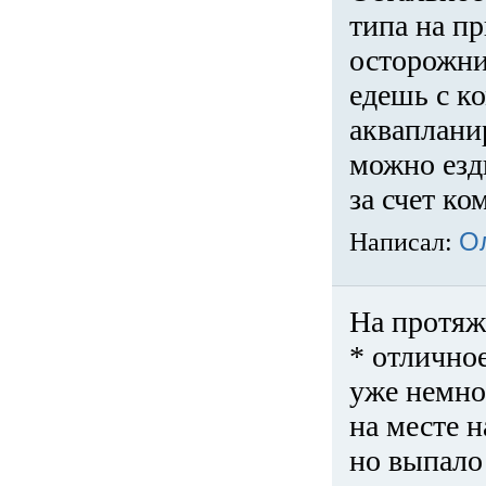
типа на пр
осторожни
едешь с к
акваплани
можно езди
за счет ко
Написал:
О
На протяж
* отличное
уже немно
на месте 
но выпало 