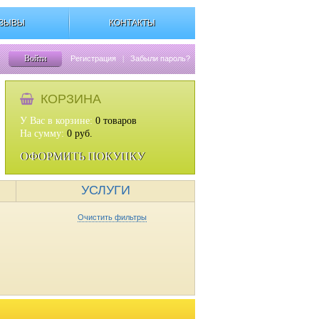
ЗЫВЫ
КОНТАКТЫ
Войти
Регистрация
|
Забыли пароль?
КОРЗИНА
У Вас в корзине:
0
товаров
На сумму:
0
руб.
ОФОРМИТЬ ПОКУПКУ
УСЛУГИ
Очистить фильтры