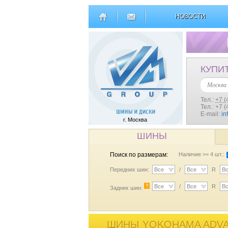
НОВОСТИ
КУПИ
Москва
Тел.:
+7 (
Тел.: +7 
E-mail:
in
г. Москва
ШИНЫ
Поиск по размерам:
Наличие >= 4 шт.:
Передних шин:
Все
/
Все
R
В
?
Все
/
Все
R
В
Задних шин:
ШИНЫ YOKOHAMA ADVAN