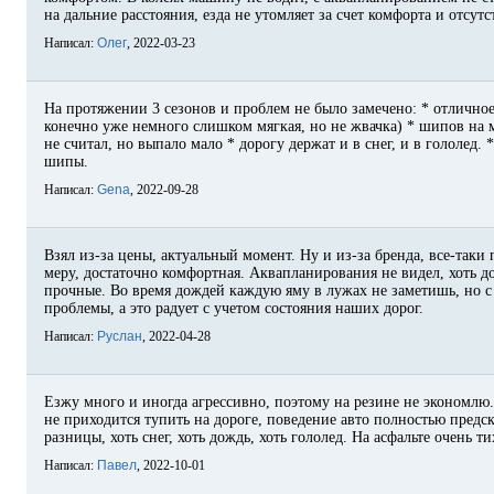
на дальние расстояния, езда не утомляет за счет комфорта и отсут
Написал:
Олег
, 2022-03-23
На протяжении 3 сезонов и проблем не было замечено: * отличное
конечно уже немного слишком мягкая, но не жвачка) * шипов на 
не считал, но выпало мало * дорогу держат и в снег, и в гололед.
шипы.
Написал:
Gena
, 2022-09-28
Взял из-за цены, актуальный момент. Ну и из-за бренда, все-таки
меру, достаточно комфортная. Аквапланирования не видел, хоть 
прочные. Во время дождей каждую яму в лужах не заметишь, но с 
проблемы, а это радует с учетом состояния наших дорог.
Написал:
Руслан
, 2022-04-28
Езжу много и иногда агрессивно, поэтому на резине не экономлю.
не приходится тупить на дороге, поведение авто полностью предс
разницы, хоть снег, хоть дождь, хоть гололед. На асфальте очень 
Написал:
Павел
, 2022-10-01