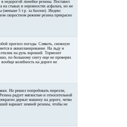
) в недорогой линейке резины. Поставил
а на стыках и неровностях асфальта, но не
 (меньше 5 т.р. за баллон). Индекс
ьном скоростном режиме резина прекрасно
любой прогноз погоды. Слякоть, снежную
вется в аквапланирование. На льду и
 отклик на руль хороший. Тормозит
рошо, по большому снегу еще не проверял.
х вообще колейность на дороге не
кки. Но решил попробовать пирелли,
 Резина радует мягкостью и относительной
екрасно держат машину на дороге, четко
роший вариант зимней резины, чтобы не