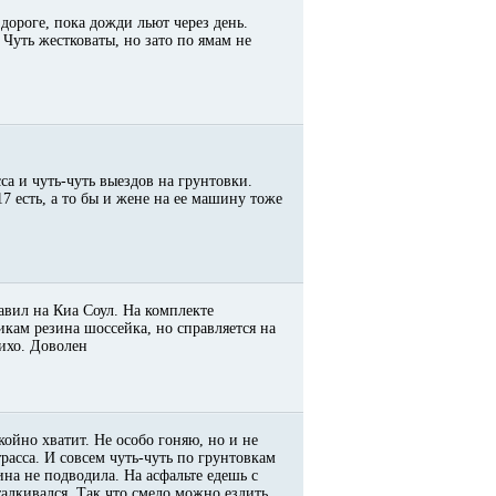
дороге, пока дожди льют через день.
 Чуть жестковаты, но зато по ямам не
са и чуть-чуть выездов на грунтовки.
7 есть, а то бы и жене на ее машину тоже
авил на Киа Соул. На комплекте
икам резина шоссейка, но справляется на
тихо. Доволен
койно хватит. Не особо гоняю, но и не
расса. И совсем чуть-чуть по грунтовкам
на не подводила. На асфальте едешь с
алкивался. Так что смело можно ездить