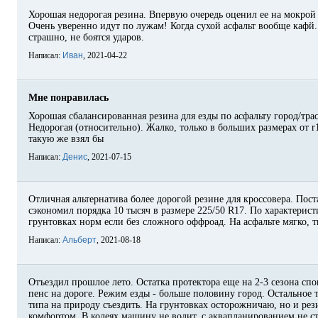
Хорошая недорогая резина. Впервую очередь оценил ее на мокрой 
Очень уверенно идут по лужам! Когда сухой асфальт вообще кафй.
страшно, не боятся ударов.
Написал:
Иван
, 2021-04-22
Мне понравилась
Хорошая сбалансированная резина для езды по асфальту город/трас
Недорогая (относительно). Жалко, только в больших размерах от r1
такую же взял бы
Написал:
Денис
, 2021-07-15
Отличная альтернатива более дорогой резине для кроссовера. Пост
сэкономил порядка 10 тысяч в размере 225/50 R17. По характерист
грунтовках норм если без сложного оффроад. На асфальте мягко, 
Написал:
Альберт
, 2021-08-18
Отъездил прошлое лето. Остатка протектора еще на 2-3 сезона спо
пенс на дороге. Режим езды - больше половину город. Остальное т
типа на природу съездить. На грунтовках осторожничаю, но и рези
комфортом. В колеях машину не водит, с аквапланированием не ст