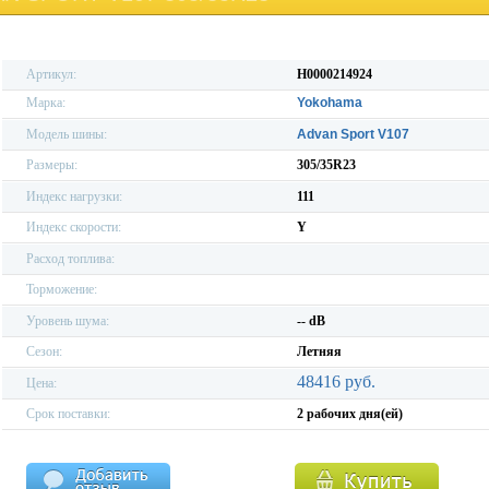
Артикул:
H0000214924
Марка:
Yokohama
Модель шины:
Advan Sport V107
Размеры:
305/35R23
Индекс нагрузки:
111
Индекс скорости:
Y
Расход топлива:
Торможение:
Уровень шума:
-- dB
Сезон:
Летняя
48416 руб.
Цена:
Срок поставки:
2 рабочих дня(ей)