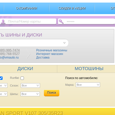
О КОМПАНИИ
СКИДКИ И АКЦИИ
ОТ
ТЬ ШИНЫ И ДИСКИ
495) 995-7474
Розничные магазины
(495) 768-5527
Интернет магазин
fo@vmauto.ru
Доставка
ДИСКИ
МОТОШИНЫ
Runflat:
Поиск по автомобилю:
Марка:
Все
се
Сезон:
Все
Поиск
се
Шипы:
Все
 SPORT V107 305/35R23