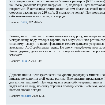
Что понравилось, так это наличие больших размеров (R17 и выше
на RAV4, доволен! Индекс нагрузки 102, подходит. Чуть жестковат
смертельно. В остальном резина отличная тем более для своей цены
скорости рассчитан до 210 км/ч. Я столько не гоняю) При нормал
себя показывает и на трассе, и в городе.
Написал:
Леха
, 2020-06-25
Резина, на которой не страшно выезжать на дорогу, несмотря на 
мокрую кашу, воду отводит хорошо, нет ощущений что резина сор
снежному накату, по нашлифованным местам цепкость уверенная,
адекватно, АБС срабатывает редко. По снегу неглубокому роет хо
Колею держит, даже на скорости. В городе на небольших скоростя
замечает.
Написал:
Гена
, 2020-11-19
Дорогие шины, цена фактически на уровне дорогущих мишек и ха
никогда не ездил на этой марке резины. Впечатления прекрасные.
для шипов тишиной. При езде чувствуешь себя уверенно, шины пр
ведут себя на льду, по снегу хорошая проходимость. В общем, хо
бояться любой погоды.
Написал:
Максим
, 2020-12-30