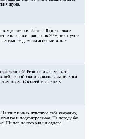
ствия шума.
 поведение и в -35 и в 10 (при плюсе
месте наверное процентов 90%, поштучно
 * нешумные даже на асфальте хоть и
 проверенный! Резина тихая, мягкая в
дождей весной хватило выше крыше. Бока
этим норм. С колеей также нету
 На этих шинах чувствую себя уверенно,
казуемое и подконтрольное. На погоду без
тихо. Шипов не потерля ни одного.