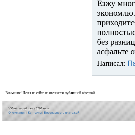
Езжу много
экономлю.
приходится
полностью
без разниц
асфальте о
Написал:
П
Внимание! Цены на сайте не являются публичной офертой.
VMauto.ru работает с 2005 года.
О компании
|
Контакты
|
Безопасность платежей