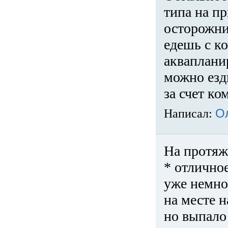
типа на пр
осторожни
едешь с к
акваплани
можно езди
за счет ко
Написал:
О
На протяж
* отличное
уже немно
на месте 
но выпало 