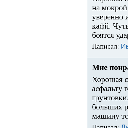
на мокрой
уверенно 
кафй. Чуть
боятся уда
Написал:
И
Мне понр
Хорошая с
асфальту г
грунтовки.
больших ра
машину то
Написал:
Д