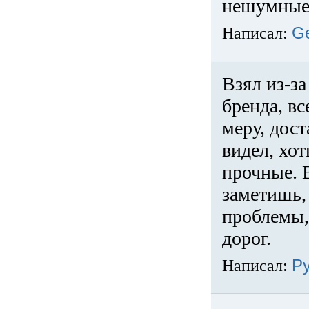
нешумные 
Написал:
G
Взял из-за
бренда, вс
меру, дос
видел, хо
прочные. 
заметишь, 
проблемы,
дорог.
Написал:
Р