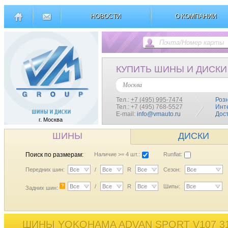
НОВОСТИ
О КОМПАНИИ
КУПИТЬ ШИНЫ И ДИСКИ
Москва
Тел.:
+7 (495) 995-7474
Роз
Тел.: +7 (495) 768-5527
Инт
E-mail:
info@vmauto.ru
Дос
г. Москва
ШИНЫ
ДИСКИ
Поиск по размерам:
Наличие >= 4 шт.:
Runflat:
Передних шин:
Все
/
Все
R
Все
Сезон:
Все
?
Все
/
Все
R
Все
Шипы:
Все
Задних шин:
ШИНЫ YOKOHAMA ADVAN SPORT V107 31