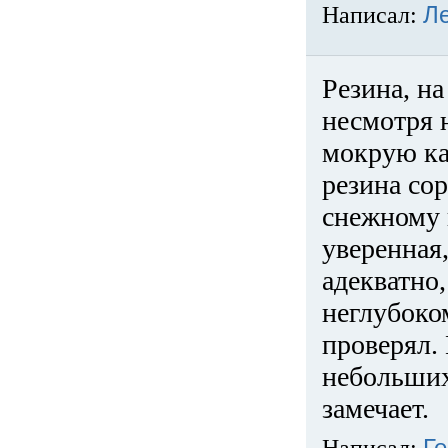
Написал:
Л
Резина, на
несмотря 
мокрую ка
резина сор
снежному 
уверенная
адекватно,
неглубоко
проверял. 
небольших
замечает.