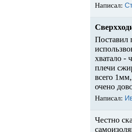
Написал:
С
Сверхход
Поставил 
использвов
хватало -
плечи сжи
всего 1мм,
очено дов
Написал:
И
Честно ска
самоизоля