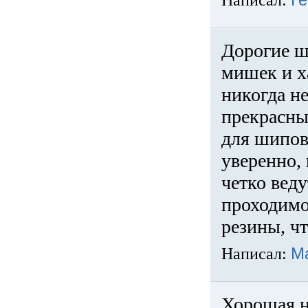
Написал:
Ге
Дорогие ш
мишек и х
никогда не
прекрасны
для шипов
уверенно,
четко веду
проходимо
резины, ч
Написал:
М
Хорошая н