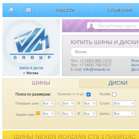
НОВОСТИ
О КОМПАНИИ
КУПИТЬ ШИНЫ И ДИСКИ
Москва
Тел.:
+7 (495) 995-7474
Роз
Тел.: +7 (495) 768-5527
Инт
E-mail:
info@vmauto.ru
Дос
г. Москва
ШИНЫ
ДИСКИ
Поиск по размерам:
Наличие >= 4 шт.:
Runflat:
Передних шин:
Все
/
Все
R
Все
Сезон:
Все
?
Все
/
Все
R
Все
Шипы:
Все
Задних шин:
ШИНЫ NEXEN ROADIAN CT8 175/65R14C