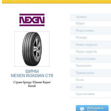
Артикул:
Марка:
Модель шины:
Размеры:
Индекс нагрузки:
Индекс скорости:
Расход топлива:
Торможение:
ШИНЫ
Уровень шума:
NEXEN ROADIAN CT8
Сезон:
Страна бренда: Южная Корея/
Китай
Цена:
Срок поставки: