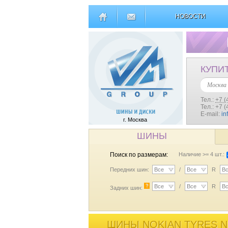
НОВОСТИ
КУПИ
Москва
Тел.:
+7 (
Тел.: +7 
E-mail:
in
г. Москва
ШИНЫ
Поиск по размерам:
Наличие >= 4 шт.:
Передних шин:
Все
/
Все
R
В
?
Все
/
Все
R
В
Задних шин:
ШИНЫ NOKIAN TYRES N