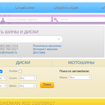
О КОМПАНИИ
СКИДКИ И АКЦИИ
ОТ
ТЬ ШИНЫ И ДИСКИ
495) 995-7474
Розничные магазины
(495) 768-5527
Интернет магазин
fo@vmauto.ru
Доставка
ДИСКИ
МОТОШИНЫ
Runflat:
Поиск по автомобилю:
Марка:
Все
се
Сезон:
Все
Поиск
се
Шипы:
Все
ORDMAN RS2 215/55R17