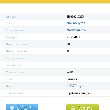
Артикул:
H0000219265
Марка:
Nokian Tyres
Модель шины:
Nordman RS2
Размеры:
215/55R17
Индекс нагрузки:
98
Индекс скорости:
R
Расход топлива:
Торможение:
Уровень шума:
-- dB
Сезон:
Зимняя
10879 руб.
Цена:
Срок поставки:
5 рабочих дня(ей)