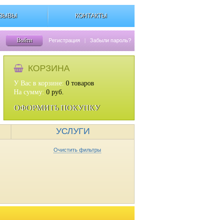
ЗЫВЫ
КОНТАКТЫ
Войти
Регистрация
|
Забыли пароль?
КОРЗИНА
У Вас в корзине:
0
товаров
На сумму:
0
руб.
ОФОРМИТЬ ПОКУПКУ
УСЛУГИ
Очистить фильтры